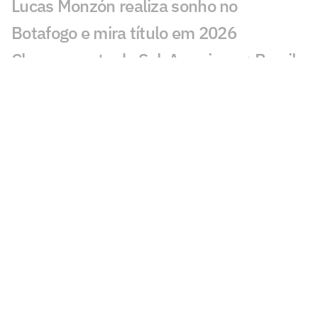
Lucas Monzón realiza sonho no
Botafogo e mira título em 2026
Chaveamento da Sul-Americana: Brasil
tem cinco times nas oitavas
Por onde anda Schwenck, ex-atacante
de Botafogo e Cruzeiro?
Botafogo recebe diploma de Patrimônio
Histórico, Cultural e Imaterial do Rio
Danilo Pereira é apresentado pelo
Botafogo e projeta passagem: 'Muito
motivado'
Botafogo se manifesta após morte de