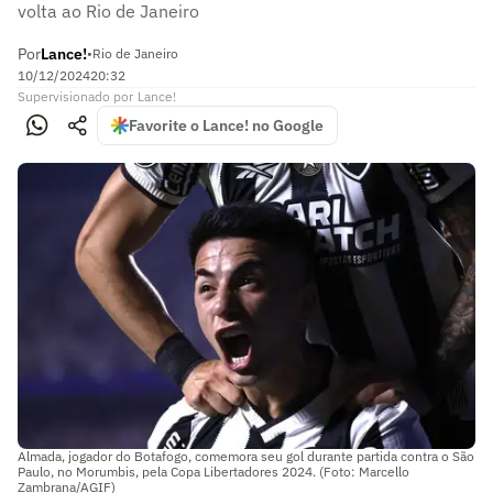
volta ao Rio de Janeiro
Por
Lance!
•
Rio de Janeiro
10/12/2024
20:32
Supervisionado
por
Lance!
Favorite o Lance! no Google
Almada, jogador do Botafogo, comemora seu gol durante partida contra o São
Paulo, no Morumbis, pela Copa Libertadores 2024. (Foto: Marcello
Zambrana/AGIF)