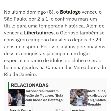
No último domingo (8), o
Botafogo
venceu o
São Paulo, por 2 a 1, e confirmou mais um
título para uma temporada histórica. Além de
vencer a
Libertadores
, o Glorioso também se
consagrou campeão brasileiro depois de 29
anos de espera. Por isso, alguns personagens
dessas conquistas já ocupam um lugar
especial no ramo de ídolos do clube e serão
homenageados na Câmara dos Vereadores do
Rio de Janeiro.
RELACIONADAS
Torcedores ironizam
Alex Telles, d
lesão de Mbappé: ‘Está
explica post
com medo do Botafogo’
enigmática co
Ronaldo
Fora de Campo
Há 1 ano
Botafogo