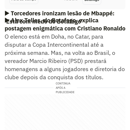
▶️
Torcedores ironizam lesão de Mbappé:
▶️
Alex Telles, do Botafogo, explica
'Está com medo do Botafogo'
postagem enigmática com Cristiano Ronaldo
O elenco está em Doha, no Catar, para
disputar a Copa Intercontinental até a
próxima semana. Mas, na volta ao Brasil, o
vereador Marcio Ribeiro (PSD) prestará
homenagens a alguns jogadores e diretoria do
clube depois da conquista dos títulos.
CONTINUA
APÓS A
PUBLICIDADE