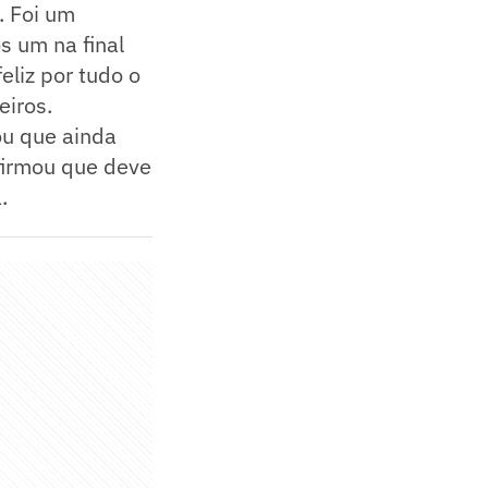
. Foi um
s um na final
eliz por tudo o
iros.
ou que ainda
firmou que deve
.