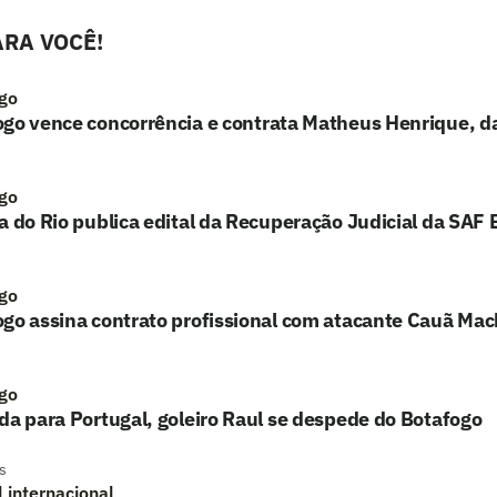
RA VOCÊ!
go
ogo vence concorrência e contrata Matheus Henrique, d
go
a do Rio publica edital da Recuperação Judicial da SAF
go
ogo assina contrato profissional com atacante Cauã Ma
go
da para Portugal, goleiro Raul se despede do Botafogo
s
l internacional