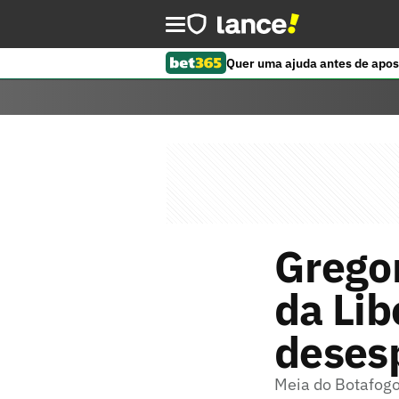
Quer uma ajuda antes de apos
Gregor
da Lib
deses
Meia do Botafogo