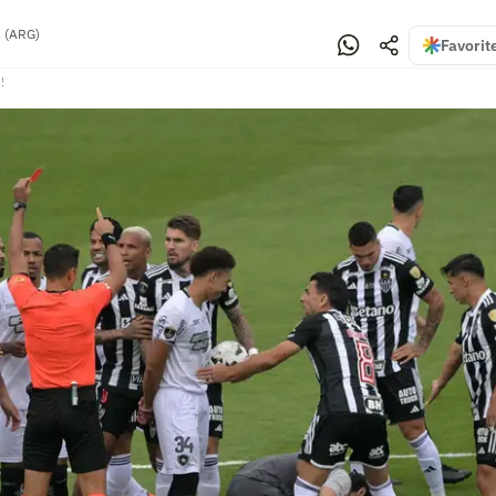
 (ARG)
Favorit
!