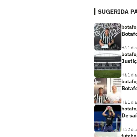
SUGERIDA PA
botafo
Botaf
Há 1 dia
botafo
Justiç
Há 1 dia
botafo
Botaf
Há 1 dia
botafo
De saí
Há 2 dia
futebo