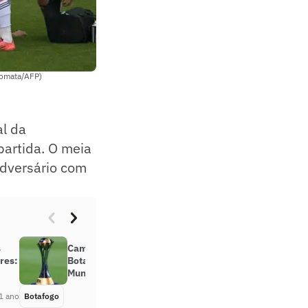
romata/AFP)
al da
partida. O meia
adversário com
s
Campeão da Libertadores,
res:
Botafogo garante última vaga do
Mundial de Clubes 2025
1 ano
Botafogo
Há 1 ano