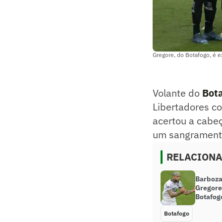
Gregore, do Botafogo, é e
Volante do
Bot
Libertadores c
acertou a cabe
um sangramento
RELACION
Barboza
Gregore 
Botafog
Botafogo