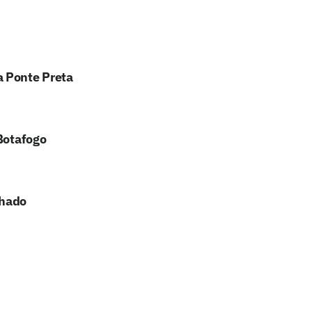
a Ponte Preta
 Botafogo
chado