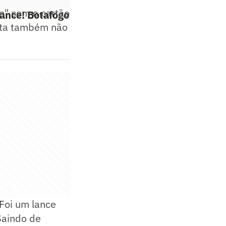
do" com o cartão
Lance! Botafogo
leta também não
 Foi um lance
Saindo de