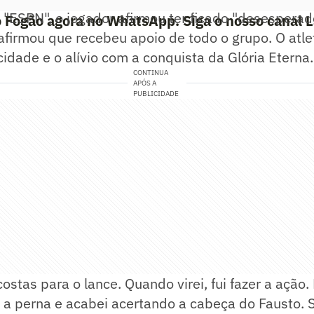
 "ESPN", o jogador afirmou ter ficado "desespera
o Fogão agora no WhatsApp. Siga o nosso canal 
afirmou que recebeu apoio de todo o grupo. O at
cidade e o alívio com a conquista da Glória Eterna.
CONTINUA
APÓS A
PUBLICIDADE
ostas para o lance. Quando virei, fui fazer a ação.
i a perna e acabei acertando a cabeça do Fausto. 