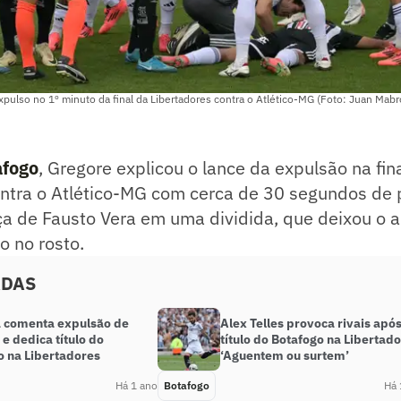
xpulso no 1º minuto da final da Libertadores contra o Atlético-MG (Foto: Juan Mab
afogo
, Gregore explicou o lance da expulsão na fin
ontra o Atlético-MG com cerca de 30 segundos de 
ça de Fausto Vera em uma dividida, que deixou o 
 no rosto.
ADAS
 comenta expulsão de
Alex Telles provoca rivais apó
e dedica título do
título do Botafogo na Libertado
o na Libertadores
‘Aguentem ou surtem’
Há 1 ano
Botafogo
Há 