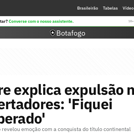
Brasileirão
Tabelas
Vídeo
tar?
Converse com o nosso assistente.
18+ 
Botafogo
e explica expulsão n
ertadores: 'Fiquei
perado'
 revelou emoção com a conquista do título continental