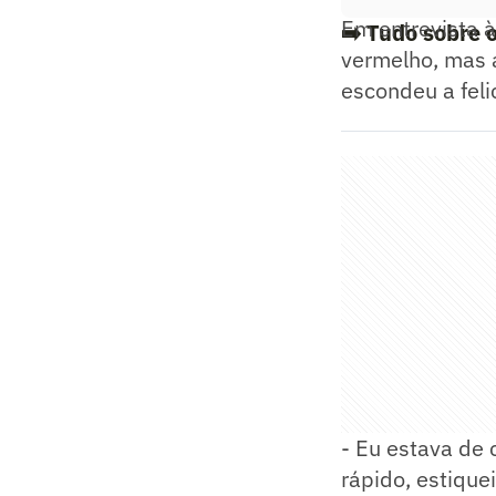
Em entrevista à
➡️ Tudo sobre 
vermelho, mas 
escondeu a feli
- Eu estava de c
rápido, estique