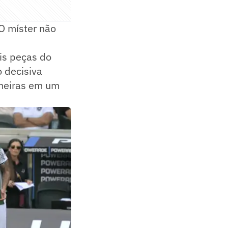
 O míster não
is peças do
 decisiva
lmeiras em um