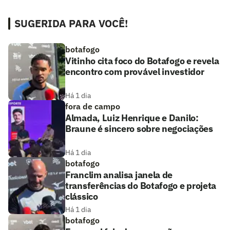
SUGERIDA PARA VOCÊ!
botafogo
Vitinho cita foco do Botafogo e revela
encontro com provável investidor
Há 1 dia
fora de campo
Almada, Luiz Henrique e Danilo:
Braune é sincero sobre negociações
Há 1 dia
botafogo
Franclim analisa janela de
transferências do Botafogo e projeta
clássico
Há 1 dia
botafogo