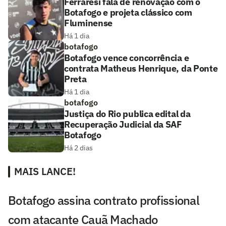
Ferraresi fala de renovação com o
Botafogo e projeta clássico com
Fluminense
Há 1 dia
botafogo
Botafogo vence concorrência e
contrata Matheus Henrique, da Ponte
Preta
Há 1 dia
botafogo
Justiça do Rio publica edital da
Recuperação Judicial da SAF
Botafogo
Há 2 dias
MAIS LANCE!
Botafogo assina contrato profissional
com atacante Cauã Machado