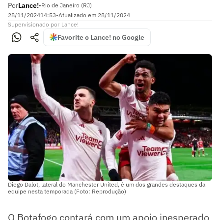
Por
Lance!
•
Rio de Janeiro (RJ)
28/11/2024
14:53
•
Atualizado em
28/11/2024
Supervisionado
por
Lance!
Favorite o Lance! no Google
Diego Dalot, lateral do Manchester United, é um dos grandes destaques da
equipe nesta temporada (Foto: Reprodução)
O Botafogo contará com um apoio inesperado