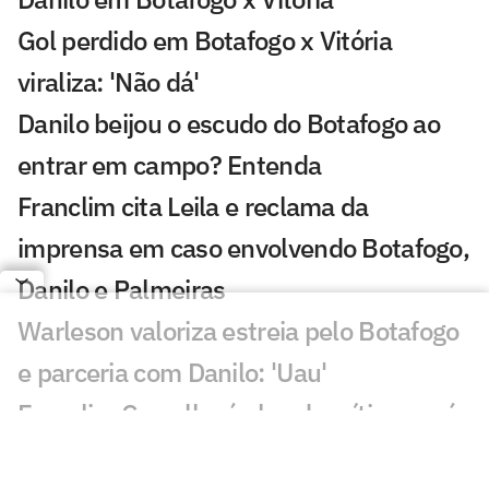
Gol perdido em Botafogo x Vitória
viraliza: 'Não dá'
Danilo beijou o escudo do Botafogo ao
entrar em campo? Entenda
Franclim cita Leila e reclama da
imprensa em caso envolvendo Botafogo,
Danilo e Palmeiras
Warleson valoriza estreia pelo Botafogo
e parceria com Danilo: 'Uau'
Franclim Carvalho é alvo de críticas após
empate do Botafogo com o Vitória