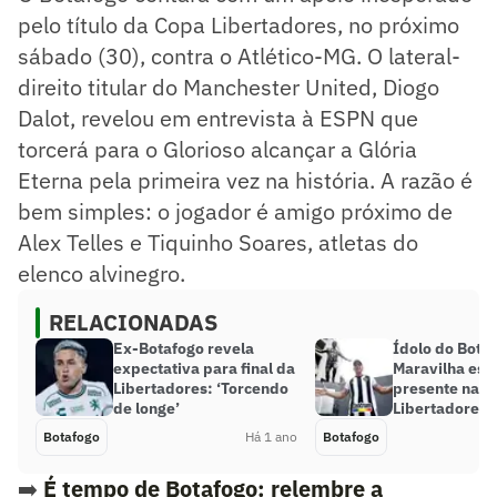
pelo título da Copa Libertadores, no próximo
sábado (30), contra o Atlético-MG. O lateral-
direito titular do Manchester United, Diogo
Dalot, revelou em entrevista à ESPN que
torcerá para o Glorioso alcançar a Glória
Eterna pela primeira vez na história. A razão é
bem simples: o jogador é amigo próximo de
Alex Telles e Tiquinho Soares, atletas do
elenco alvinegro.
RELACIONADAS
Ex-Botafogo revela
Ídolo do Botaf
expectativa para final da
Maravilha est
Libertadores: ‘Torcendo
presente na fi
de longe’
Libertadores
Botafogo
Há 1 ano
Botafogo
➡️
É tempo de Botafogo: relembre a