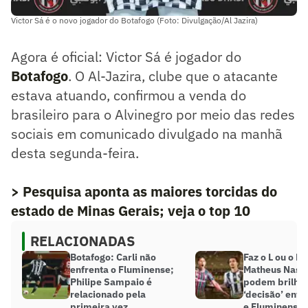
Victor Sá é o novo jogador do Botafogo (Foto: Divulgação/Al Jazira)
Agora é oficial: Victor Sá é jogador do
Botafogo
. O Al-Jazira, clube que o atacante
estava atuando, confirmou a venda do
brasileiro para o Alvinegro por meio das redes
sociais em comunicado divulgado na manhã
desta segunda-feira.
> Pesquisa aponta as maiores torcidas do
estado de Minas Gerais; veja o top 10
RELACIONADAS
Botafogo: Carli não
Faz o L ou o M
enfrenta o Fluminense;
Matheus Nasc
Philipe Sampaio é
podem brilha
relacionado pela
‘decisão’ entr
primeira vez
e Fluminense