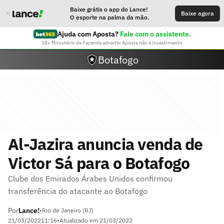
Baixe grátis o app do Lance!
Baixe agora
O esporte na palma da mão.
Ajuda com Aposta?
Fale com o assistente.
18+ Ministério da Fazenda adverte: Aposta não é investimento
Botafogo
Al-Jazira anuncia venda de
Victor Sá para o Botafogo
Clube dos Emirados Árabes Unidos confirmou
transferência do atacante ao Botafogo
Por
Lance!
•
Rio de Janeiro (RJ)
21/03/2022
11:16
•
Atualizado em
21/03/2022