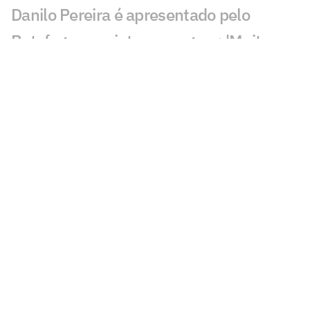
Danilo Pereira é apresentado pelo
Botafogo e projeta passagem: 'Muito
motivado'
Botafogo se manifesta após morte de
ex-jogador do clube
Adversário do Botafogo na Sul-
Americana é definido; veja
Quem era Tássio, ex-jogador do
Botafogo que morreu em ventania no
Rio?
Ex-atacante do Botafogo, Tássio morre
aos 41 anos durante ventania no Rio