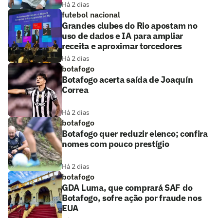
Há 2 dias
futebol nacional
Grandes clubes do Rio apostam no
uso de dados e IA para ampliar
receita e aproximar torcedores
Há 2 dias
botafogo
Botafogo acerta saída de Joaquín
Correa
Há 2 dias
botafogo
Botafogo quer reduzir elenco; confira
nomes com pouco prestígio
Há 2 dias
botafogo
GDA Luma, que comprará SAF do
Botafogo, sofre ação por fraude nos
EUA