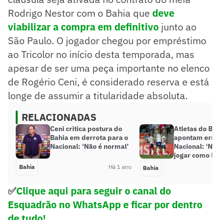
Rodrigo Nestor com o Bahia que
deve
viabilizar a compra em definitivo
junto ao
São Paulo. O jogador chegou por empréstimo
ao Tricolor no início desta temporada, mas
apesar de ser uma peça importante no elenco
de Rogério Ceni, é considerado reserva e está
longe de assumir a titularidade absoluta.
RELACIONADAS
Ceni critica postura do
Atletas do Bah
Bahia em derrota para o
apontam erros
Nacional: ‘Não é normal’
Nacional: ‘N
jogar como lo
Bahia
Há 1 ano
Bahia
✅
Clique aqui para seguir o canal do
Esquadrão no WhatsApp e ficar por dentro
de tudo!