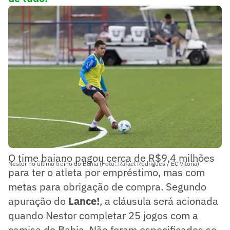
O time baiano pagou cerca de R$9,4 milhões
Nestor no último treino do Bahia (Foto: Rafael Rodrigues / EC Vitória)
para ter o atleta por empréstimo, mas com
metas para obrigação de compra. Segundo
apuração do
Lance!
, a cláusula será acionada
quando Nestor completar 25 jogos com a
camisa do Bahia. Não foram especificados se