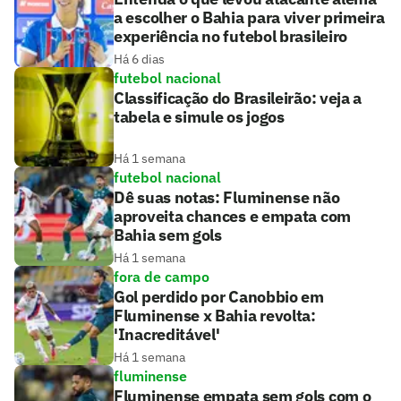
a escolher o Bahia para viver primeira
experiência no futebol brasileiro
Há 6 dias
futebol nacional
Classificação do Brasileirão: veja a
tabela e simule os jogos
Há 1 semana
futebol nacional
Dê suas notas: Fluminense não
aproveita chances e empata com
Bahia sem gols
Há 1 semana
fora de campo
Gol perdido por Canobbio em
Fluminense x Bahia revolta:
'Inacreditável'
Há 1 semana
fluminense
Fluminense empata sem gols com o