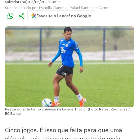
Salvador (BA)
•
08/05/2025
13:00
Supervisionado
por
Izabella Giannola
,
Rafael Santos do Carmo
Favorite o Lance! no Google
Nestor durante treino chuvoso na Cidade Tricolor (Foto: Rafael Rodrigues /
EC Bahia)
Cinco jogos. É isso que falta para que uma
cláusula seja ativada no contrato do meia