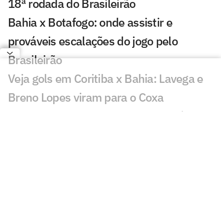
18ª rodada do Brasileirão
Bahia x Botafogo: onde assistir e
prováveis escalações do jogo pelo
Brasileirão
Veja gols em Coritiba x Bahia: Lavega e
Breno Lopes viram para o Coxa
Coritiba e Bahia: onde assistir, horário e
prováveis escalações do confronto pelo
Brasileirão
Ex-Bahia declara sobre futebol saudita
após ficar fora de convocação: 'atrasa'
Lesionados e suspensos da 17ª rodada