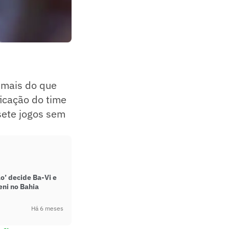
 mais do que
icação do time
sete jogos sem
o’ decide Ba-Vi e
ni no Bahia
Há 6 meses