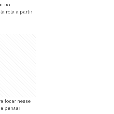
ar no
a rola a partir
a focar nesse
ue pensar