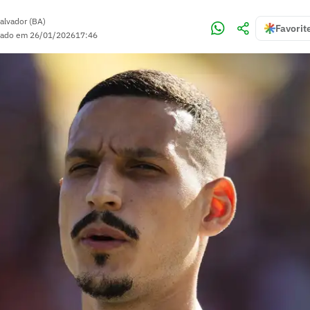
alvador (BA)
Favorit
zado em
26/01/2026
17:46