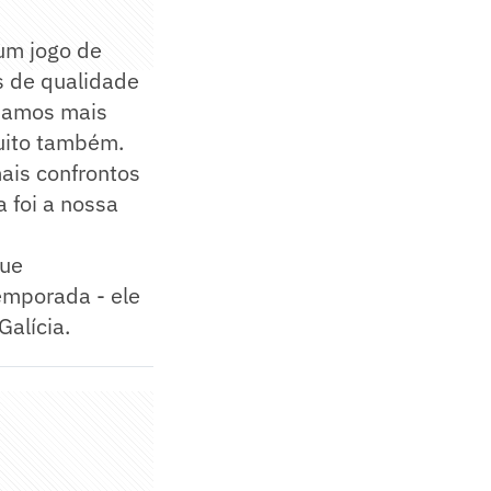
 um jogo de
s de qualidade
nhamos mais
uito também.
mais confrontos
 foi a nossa
que
emporada - ele
Galícia.