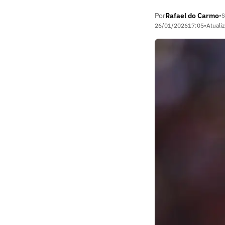
Por
Rafael do Carmo
•
S
26/01/2026
17:05
•
Atuali