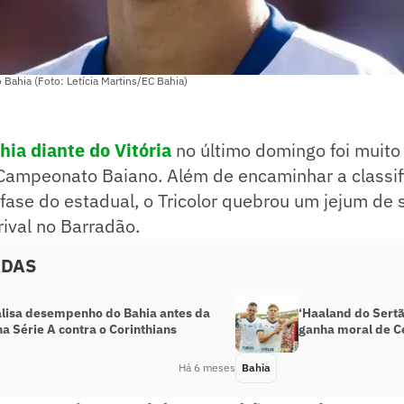
o Bahia (Foto: Letícia Martins/EC Bahia)
hia diante do Vitória
no último domingo foi muito
 Campeonato Baiano. Além de encaminhar a classif
fase do estadual, o Tricolor quebrou um jejum de 
rival no Barradão.
ADAS
alisa desempenho do Bahia antes da
‘Haaland do Sertã
na Série A contra o Corinthians
ganha moral de Ce
Há 6 meses
Bahia