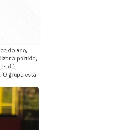
ico do ano,
izar a partida,
nos dá
 O grupo está