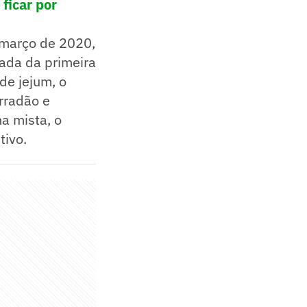
ficar por
m março de 2020,
dada da primeira
de jejum, o
arradão e
a mista, o
tivo.