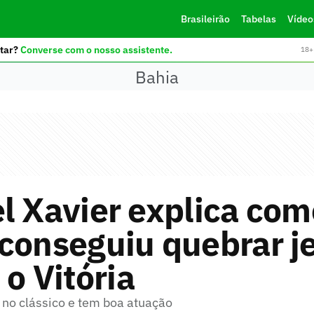
Brasileirão
Tabelas
Vídeo
tar?
Converse com o nosso assistente.
18+ 
Bahia
l Xavier explica com
 conseguiu quebrar j
 o Vitória
r no clássico e tem boa atuação