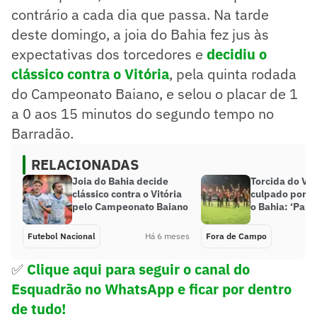
contrário a cada dia que passa. Na tarde
deste domingo, a joia do Bahia fez jus às
expectativas dos torcedores e
decidiu o
clássico contra o Vitória
, pela quinta rodada
do Campeonato Baiano, e selou o placar de 1
a 0 aos 15 minutos do segundo tempo no
Barradão.
RELACIONADAS
Joia do Bahia decide
Torcida do Vit
clássico contra o Vitória
culpado por d
pelo Campeonato Baiano
o Bahia: ‘Para
Futebol Nacional
Há 6 meses
Fora de Campo
✅
Clique aqui para seguir o canal do
Esquadrão no WhatsApp e ficar por dentro
de tudo!