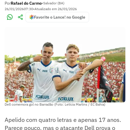
Por
Rafael do Carmo
•
Salvador (BA)
26/01/2026
07:30
•
Atualizado em
26/01/2026
Favorite o Lance! no Google
Dell comemora gol no Barradão (Foto: Letícia Martins / EC Bahia)
Apelido com quatro letras e apenas 17 anos.
Parece pouco, mas o atacante Dell prova o