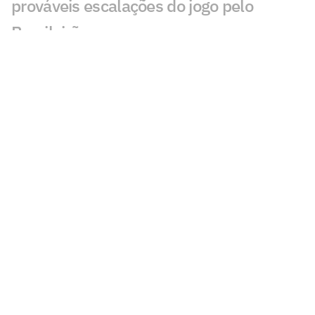
prováveis escalações do jogo pelo
Brasileirão
Veja gols em Coritiba x Bahia: Lavega e
Breno Lopes viram para o Coxa
Coritiba e Bahia: onde assistir, horário e
prováveis escalações do confronto pelo
Brasileirão
Ex-Bahia declara sobre futebol saudita
após ficar fora de convocação: 'atrasa'
Lesionados e suspensos da 17ª rodada
do Brasileirão
IA da Rodada #17: ferramenta crava