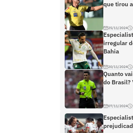
que tirou 
25/11/2024
Especialis
irregular 
Bahia
20/11/2024
Quanto vai
do Brasil? 
07/11/2024
Especialis
prejudicad