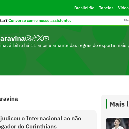
Brasileirão
Tabelas
Vídeo
tar?
Converse com o nosso assistente.
18+ 
aravina
ina, árbitro há 11 anos e amante das regras do esporte mais
aravina
Mais 
ejudicou o Internacional ao não
ogador do Corinthians