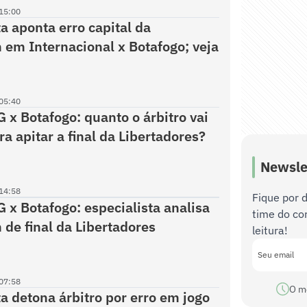
15:00
ta aponta erro capital da
 em Internacional x Botafogo; veja
05:40
G x Botafogo: quanto o árbitro vai
a apitar a final da Libertadores?
Newsle
14:58
Fique por 
G x Botafogo: especialista analisa
time do co
 de final da Libertadores
leitura!
07:58
O m
ta detona árbitro por erro em jogo