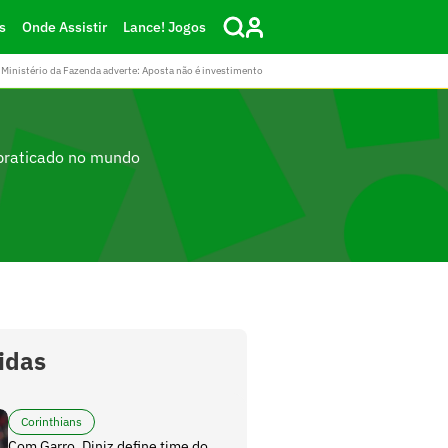
s
Onde Assistir
Lance! Jogos
Ministério da Fazenda adverte: Aposta não é investimento
 praticado no mundo
lidas
Corinthians
Com Garro, Diniz define time do