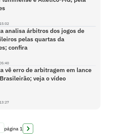
es
15:02
a analisa árbitros dos jogos de
ileiros pelas quartas da
es; confira
05:40
ta vê erro de arbitragem em lance
Brasileirão; veja o vídeo
13:27
página
1