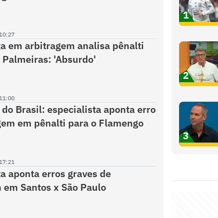
1
10:27
ta em arbitragem analisa pênalti
 Palmeiras: 'Absurdo'
2
11:00
do Brasil: especialista aponta erro
gem em pênalti para o Flamengo
3
17:21
ta aponta erros graves de
 em Santos x São Paulo