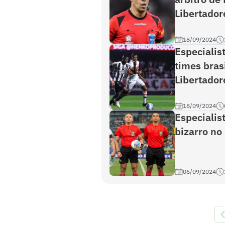
Libertador
18/09/2024
Especialist
times bras
Libertador
18/09/2024
Especialis
bizarro no 
06/09/2024