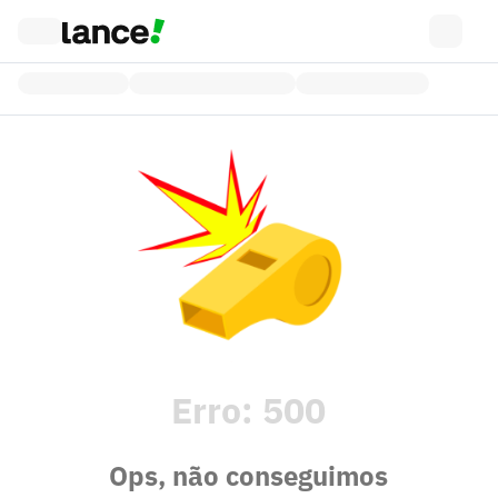
Erro:
500
Ops, não conseguimos