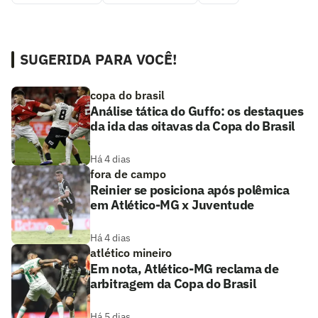
SUGERIDA PARA VOCÊ!
copa do brasil
Análise tática do Guffo: os destaques
da ida das oitavas da Copa do Brasil
Há 4 dias
fora de campo
Reinier se posiciona após polêmica
em Atlético-MG x Juventude
Há 4 dias
atlético mineiro
Em nota, Atlético-MG reclama de
arbitragem da Copa do Brasil
Há 5 dias