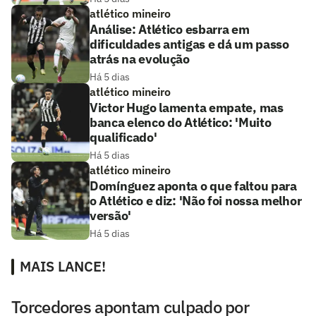
atlético mineiro
Análise: Atlético esbarra em
dificuldades antigas e dá um passo
atrás na evolução
Há 5 dias
atlético mineiro
Victor Hugo lamenta empate, mas
banca elenco do Atlético: 'Muito
qualificado'
Há 5 dias
atlético mineiro
Domínguez aponta o que faltou para
o Atlético e diz: 'Não foi nossa melhor
versão'
Há 5 dias
MAIS LANCE!
Torcedores apontam culpado por