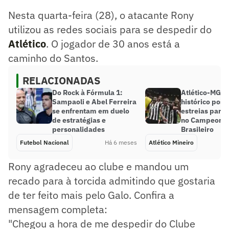
está a caminho do Santos.
Nesta quarta-feira (28), o atacante Rony
Resumo supervisionado pelo jornalista!
utilizou as redes sociais para se despedir do
Atlético
. O jogador de 30 anos está a
caminho do Santos.
RELACIONADAS
Do Rock à Fórmula 1:
Atlético-MG a
Sampaoli e Abel Ferreira
histórico posi
se enfrentam em duelo
estreias para
de estratégias e
no Campeona
personalidades
Brasileiro
Futebol Nacional
Há 6 meses
Atlético Mineiro
Rony agradeceu ao clube e mandou um
recado para à torcida admitindo que gostaria
de ter feito mais pelo Galo. Confira a
mensagem completa:
"Chegou a hora de me despedir do Clube