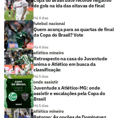
Copa do Brasil bate recorde negativo
de gols na ida das oitavas de final
Há 4 dias
futebol nacional
Quem avança para as quartas de final
da Copa do Brasil? Vote
Há 4 dias
atlético mineiro
Retrospecto na casa do Juventude
anima o Atlético em busca da
classificação
Há 5 dias
onde assistir
Juventude x Atlético-MG: onde
assistir e escalações pela Copa do
Brasil
Há 5 dias
atlético mineiro
Retorno: As opções de Domínguez