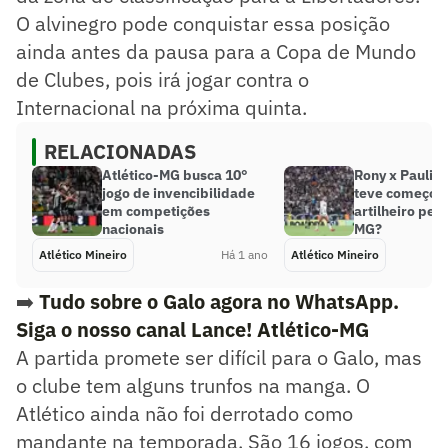
O alvinegro pode conquistar essa posição
ainda antes da pausa para a Copa de Mundo
de Clubes, pois irá jogar contra o
Internacional na próxima quinta.
RELACIONADAS
Atlético-MG busca 10°
Rony x Paulin
jogo de invencibilidade
teve começo 
em competições
artilheiro pelo
nacionais
MG?
Atlético Mineiro
Há 1 ano
Atlético Mineiro
➡️
Tudo sobre o Galo agora no WhatsApp.
Siga o nosso canal Lance! Atlético-MG
A partida promete ser difícil para o Galo, mas
o clube tem alguns trunfos na manga. O
Atlético ainda não foi derrotado como
mandante na temporada. São 16 jogos, com