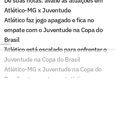
Dê suas notas: avalie as atuações em
Atlético-MG x Juventude
Atlético faz jogo apagado e fica no
empate com o Juventude na Copa do
Brasil
Atlético está escalado para enfrentar o
Juventude na Copa do Brasil
Atlético-MG x Juventude na Copa do
Brasil: retrospecto e estatísticas
Análise: Atlético não pode subestimar o
embalado Juventude
Oitavas da Sul-Americana estão