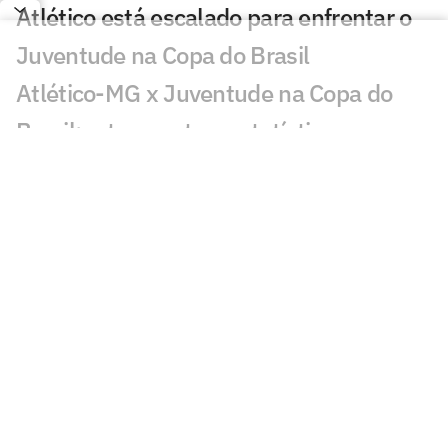
Atlético está escalado para enfrentar o
Juventude na Copa do Brasil
Atlético-MG x Juventude na Copa do
Brasil: retrospecto e estatísticas
Análise: Atlético não pode subestimar o
embalado Juventude
Oitavas da Sul-Americana estão
definidas e garantem valor milionário
aos clubes
Atlético-MG x Juventude: onde assistir e
escalações pela Copa do Brasil
As opções de Domínguez para escalar o