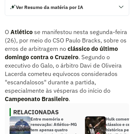
Ver Resumo da matéria por IA
O Atlético se manifestou nesta segunda-feira (26), por
meio do CSO Paulo Bracks, sobre os erros de arbitragem no
clássico do último domingo contra o Cruzeiro. Segundo o
O
Atlético
se manifestou nesta segunda-feira
executivo do Galo, o árbitro Davi de Oliveira Lacerda
cometeu equívocos considerados “escandalosos” durante
(26), por meio do CSO Paulo Bracks, sobre os
a partida, especialmente às vésperas do início do
erros de arbitragem no
clássico do último
Campeonato Brasileiro.
domingo contra o Cruzeiro
. Segundo o
Resumo supervisionado pelo jornalista!
executivo do Galo, o árbitro Davi de Oliveira
Lacerda cometeu equívocos considerados
"escandalosos" durante a partida,
especialmente às vésperas do início do
Campeonato Brasileiro
.
RELACIONADAS
Entre memória e
Hulk comemor
renovação: Atlético-MG
clássico e cel
tem apenas quatro
histórica pelo 