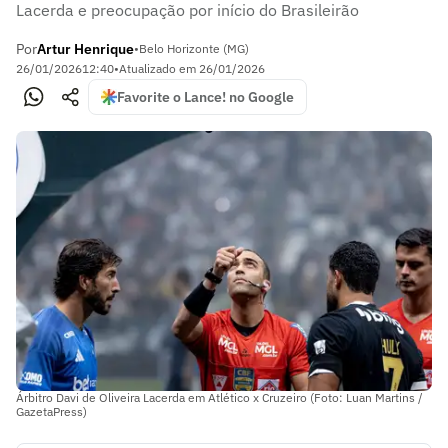
Lacerda e preocupação por início do Brasileirão
Por
Artur Henrique
•
Belo Horizonte (MG)
26/01/2026
12:40
•
Atualizado em
26/01/2026
Favorite o Lance! no Google
Árbitro Davi de Oliveira Lacerda em Atlético x Cruzeiro (Foto: Luan Martins /
GazetaPress)