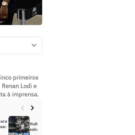
. Os jogadores
s os detalhes.
inco primeiros
, Renan Lodi e
ta à imprensa.
para
Hulk projeta temporada e fala
nse:
sobre permanência no Atlético-MG