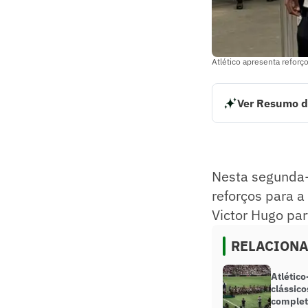
Atlético apresenta reforç
Ver Resumo d
Nesta segunda-fei
concederão entrev
Resumo supervision
Nesta segunda-f
reforços para 
Victor Hugo pa
RELACION
Atlétic
clássico
comple