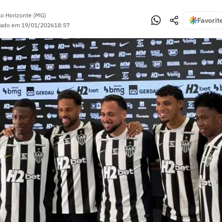
lo Horizonte (MG)
Favorit
zado em
19/01/2026
18:57