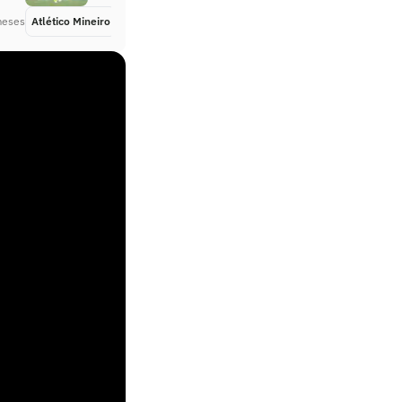
meses
Atlético Mineiro
Há 6 meses