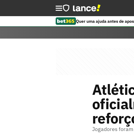
Quer uma ajuda antes de apos
Atlét
oficia
reforç
Jogadores foram