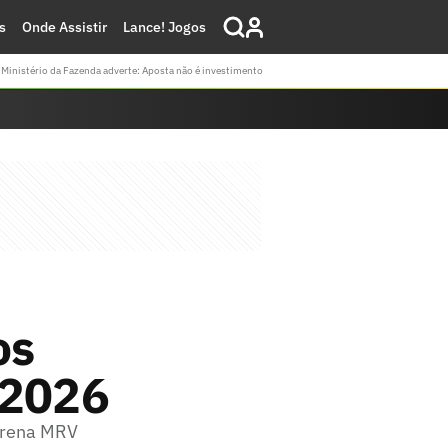
s
Onde Assistir
Lance! Jogos
Ministério da Fazenda adverte: Aposta não é investimento
os
 2026
Arena MRV