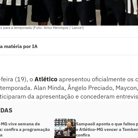
os para a temporada (Foto: Artur Henrique / Lance!)
a matéria por IA
ra (19), o Atlético apresenta oficialmente os reforços para a temporada
ista coletiva a partir das 15h, na Arena MRV, e o Lance! acompanha todo
ado pelo jornalista!
eira (19), o
Atlético
apresentou oficialmente os c
a temporada. Alan Minda, Ângelo Preciado, Maycon
rticiparam da apresentação e concederam entrevis
ADAS
o-MG vive semana de
Sampaoli aponta o que faltou 
s: confira a programação
o Atlético-MG vencer a Tombe
ta
confira