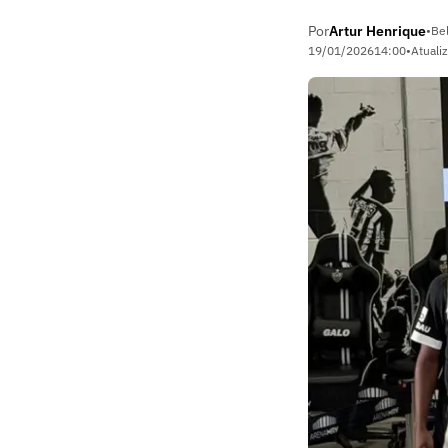
Por
Artur Henrique
•
Be
19/01/2026
14:00
•
Atuali