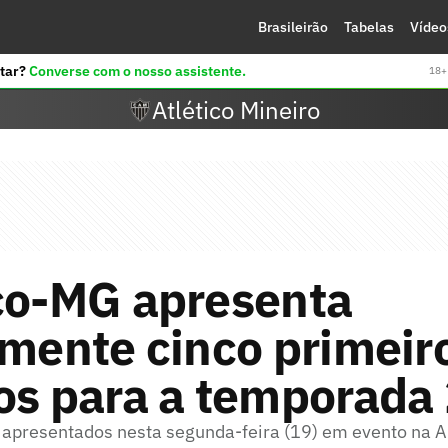
Brasileirão
Tabelas
Vídeo
tar?
Converse com o nosso assistente.
18+ 
Atlético Mineiro
ico-MG apresenta
lmente cinco primeir
os para a temporada
 apresentados nesta segunda-feira (19) em evento na 