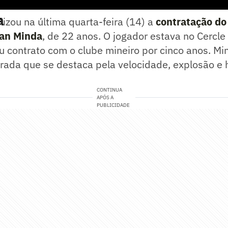
a
alizou na última quarta-feira (14) a
contratação do
lan Minda
, de 22 anos. O jogador estava no Cercle
ou contrato com o clube mineiro por cinco anos. M
rada que se destaca pela velocidade, explosão e 
CONTINUA
APÓS A
PUBLICIDADE