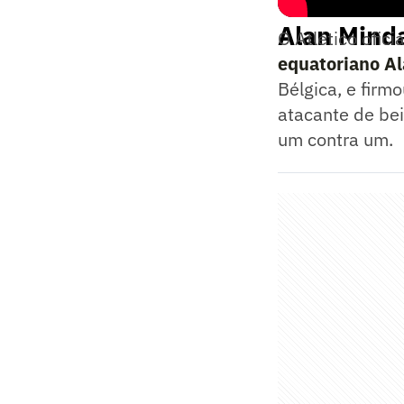
Alan Mind
O Atlético ofici
equatoriano A
Bélgica, e firm
atacante de bei
um contra um.