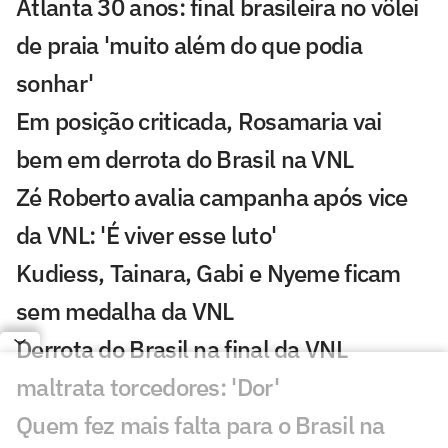
Atlanta 30 anos: final brasileira no vôlei
de praia 'muito além do que podia
sonhar'
Em posição criticada, Rosamaria vai
bem em derrota do Brasil na VNL
Zé Roberto avalia campanha após vice
da VNL: 'É viver esse luto'
Kudiess, Tainara, Gabi e Nyeme ficam
sem medalha da VNL
Derrota do Brasil na final da VNL
maltrata torcedores: 'Dor'
Quem fez mais falta para o Brasil na