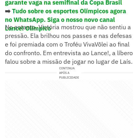
garante vaga na semifinal da Copa Brasil
➡️
Tudo sobre os esportes Olímpicos agora
no WhatsApp. Siga o nosso novo canal
No entanto, Victória mostrou que não sentiu a
Lance! Olímpico
pressão. Ela brilhou nos passes e nas defesas
e foi premiada com o Troféu VivaVôlei ao final
do confronto. Em entrevista ao Lance!, a líbero
falou sobre a missão de jogar no lugar de Laís.
CONTINUA
APÓS A
PUBLICIDADE