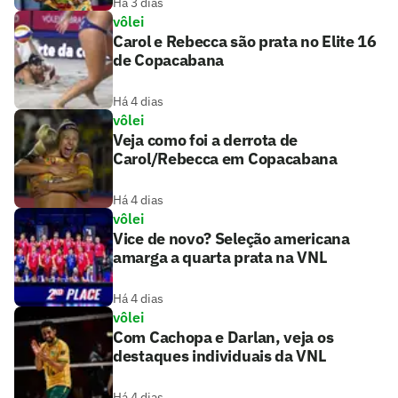
Há 3 dias
vôlei
Carol e Rebecca são prata no Elite 16
de Copacabana
Há 4 dias
vôlei
Veja como foi a derrota de
Carol/Rebecca em Copacabana
Há 4 dias
vôlei
Vice de novo? Seleção americana
amarga a quarta prata na VNL
Há 4 dias
vôlei
Com Cachopa e Darlan, veja os
destaques individuais da VNL
Há 4 dias