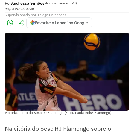
Por
Andressa Simões
•
Rio de Janeiro (RJ)
24/01/2026
06:40
Supervisionado
por
Thiago Fernandes
Favorite o Lance! no Google
Victória, líbero do Sesc RJ Flamengo (Foto: Paula Reis/ Flamengo)
Na vitória do Sesc RJ Flamengo sobre o