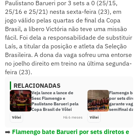
Paulistano Barueri por 3 sets a 0 (25/15,
25/16 e 25/21) nesta sexta-feira (23), em
jogo válido pelas quartas de final da Copa
Brasil, a líbero Victória não teve uma missão
fácil. Foi dela a responsabilidade de substituir
Laís, a titular da posição e atleta da Seleção
Brasileira. A dona da vaga sofreu uma entorse
no joelho direito em treino na última segunda-
feira (23).
RELACIONADAS
Veja lance a lance de
Flamengo bate
Sesc Flamengo e
por sets diret
Paulistano Barueri pela
garante vaga 
Copa Brasil de Vôlei
semifinal da C
Vôlei
Há 6 meses
Vôlei
➡️
Flamengo bate Barueri por sets diretos e