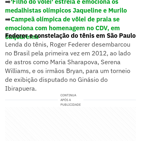
➡️
'Filho do vôlei' estreia e emociona os
medalhistas olímpicos Jaqueline e Murilo
➡️
Campeã olímpica de vôlei de praia se
emociona com homenagem no CDV, em
Federer e constelação do tênis em São Paulo
Saquarema
Lenda do tênis, Roger Federer desembarcou
no Brasil pela primeira vez em 2012, ao lado
de astros como Maria Sharapova, Serena
Williams, e os irmãos Bryan, para um torneio
de exibição disputado no Ginásio do
Ibirapuera.
CONTINUA
APÓS A
PUBLICIDADE