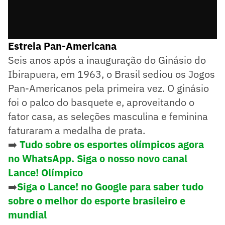
Estreia Pan-Americana
Seis anos após a inauguração do Ginásio do
Ibirapuera, em 1963, o Brasil sediou os Jogos
Pan-Americanos pela primeira vez. O ginásio
foi o palco do basquete e, aproveitando o
fator casa, as seleções masculina e feminina
faturaram a medalha de prata.
➡️
Tudo sobre os esportes olímpicos agora
no WhatsApp. Siga o nosso novo canal
Lance! Olímpico
➡️
Siga o Lance! no Google para saber tudo
sobre o melhor do esporte brasileiro e
mundial