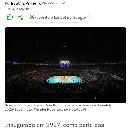
Por
Beatriz Pinheiro
•
São Paulo (SP)
30/04/2026
10:00
Favorite o Lance! no Google
Ginásio do Ibirapuera, em São Paulo, receberá as finais da Superliga
2025/2026 (Foto: Wander Roberto/Inovafoto/CBV)
Inaugurado em 1957, como parte das