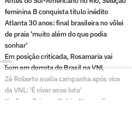
Antes do Sul-Americano no Rio, Seleção
feminina B conquista título inédito
Atlanta 30 anos: final brasileira no vôlei
de praia 'muito além do que podia
sonhar'
Em posição criticada, Rosamaria vai
bem em derrota do Brasil na VNL
Zé Roberto avalia campanha após vice
da VNL: 'É viver esse luto'
Kudiess, Tainara, Gabi e Nyeme ficam
sem medalha da VNL
Derrota do Brasil na final da VNL