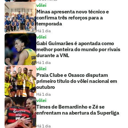
vôlei
Minas apresenta novo técnico e
confirma três reforços para a
temporada
Há 1 dia
vôlei
Gabi Guimarães é apontada como
melhor ponteira do mundo por rivais
durante a VNL
Há 1 dia
vôlei
Praia Clube e Osasco disputam
primeiro título do vôlei nacional em
outubro
Há 1 dia
vôlei
Times de Bernardinho e Zé se
enfrentam na abertura da Superliga
Há 1 dia