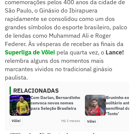
comemorações pelos 400 anos da cidade de
São Paulo, o Ginásio do Ibirapuera
rapidamente se consolidou como um dos
grandes símbolos do esporte brasileiro, palco
de lendas como Muhammad Ali e Roger
Federer. Às vésperas de receber as finais da
Superliga de Vôlei
pela quarta vez, o
Lance!
relembra alguns dos momentos mais
marcantes vividos no tradicional ginásio
paulista.
RELACIONADAS
Com Darlan, Bernardinho
Bruninho exp
convoca novos nomes
solitário ante
para Seleção Brasileira
semifinal da S
‘Tonto’
Vôlei
Há 3 meses
Vôlei