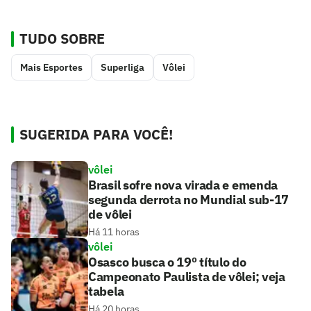
TUDO SOBRE
Mais Esportes
Superliga
Vôlei
SUGERIDA PARA VOCÊ!
vôlei
Brasil sofre nova virada e emenda
segunda derrota no Mundial sub-17
de vôlei
Há 11 horas
vôlei
Osasco busca o 19º título do
Campeonato Paulista de vôlei; veja
tabela
Há 20 horas