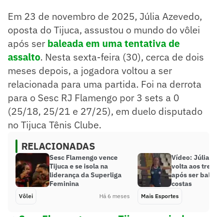
Em 23 de novembro de 2025, Júlia Azevedo,
oposta do Tijuca, assustou o mundo do vôlei
após ser
baleada em uma tentativa de
assalto
. Nesta sexta-feira (30), cerca de dois
meses depois, a jogadora voltou a ser
relacionada para uma partida. Foi na derrota
para o Sesc RJ Flamengo por 3 sets a 0
(25/18, 25/21 e 27/25), em duelo disputado
no Tijuca Tênis Clube.
RELACIONADAS
Sesc Flamengo vence
Vídeo: Júlia 
Tijuca e se isola na
volta aos trei
liderança da Superliga
após ser bale
Feminina
costas
Vôlei
Há 6 meses
Mais Esportes