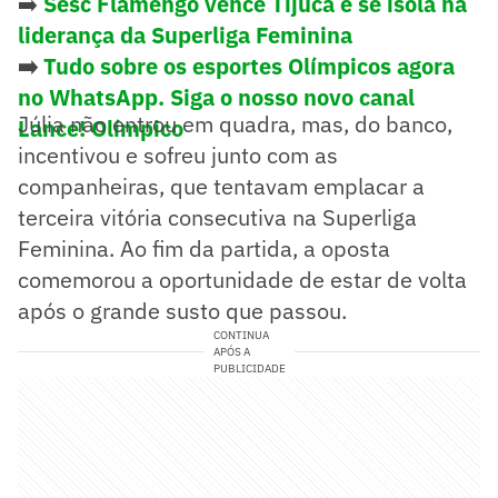
➡️
Sesc Flamengo vence Tijuca e se isola na
liderança da Superliga Feminina
➡️
Tudo sobre os esportes Olímpicos agora
no WhatsApp. Siga o nosso novo canal
Júlia não entrou em quadra, mas, do banco,
Lance! Olímpico
incentivou e sofreu junto com as
companheiras, que tentavam emplacar a
terceira vitória consecutiva na Superliga
Feminina. Ao fim da partida, a oposta
comemorou a oportunidade de estar de volta
após o grande susto que passou.
CONTINUA
APÓS A
PUBLICIDADE