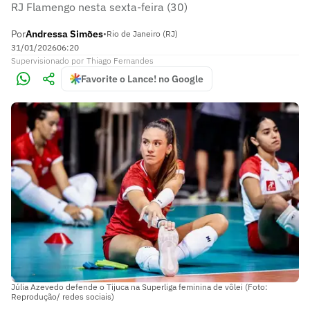
RJ Flamengo nesta sexta-feira (30)
Por
Andressa Simões
•
Rio de Janeiro (RJ)
31/01/2026
06:20
Supervisionado
por
Thiago Fernandes
Favorite o Lance! no Google
Júlia Azevedo defende o Tijuca na Superliga feminina de vôlei (Foto:
Reprodução/ redes sociais)