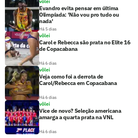
vôlei
Evandro evita pensar em última
Olimpíada: 'Não vou pro tudo ou
nada'
Há 5 dias
vôlei
Carol e Rebecca são prata no Elite 16
de Copacabana
Há 6 dias
vôlei
Veja como foi a derrota de
Carol/Rebecca em Copacabana
Há 6 dias
vôlei
Vice de novo? Seleção americana
amarga a quarta prata na VNL
Há 6 dias