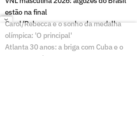
VNL masculina 2026: algozes do Brasil
estão na final
Carol/Rebecca e o sonho da medalha
olímpica: 'O principal'
Atlanta 30 anos: a briga com Cuba e o
bronze do vôlei. 'Xingavam a gente de
p*tana'
Novata no vôlei de praia mira LA28 ao
lado de campeã mundial: 'Novo mundo'
Campeã olímpica no vôlei de praia, Duda
Lisboa faz pausa nas competições
Celeste Plak surpreende ao se