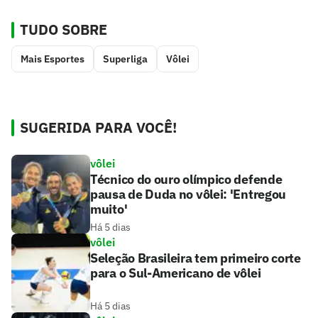
TUDO SOBRE
Mais Esportes
Superliga
Vôlei
SUGERIDA PARA VOCÊ!
vôlei
Técnico do ouro olímpico defende
pausa de Duda no vôlei: 'Entregou
muito'
Há 5 dias
vôlei
Seleção Brasileira tem primeiro corte
para o Sul-Americano de vôlei
Há 5 dias