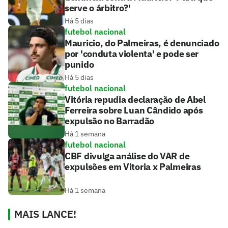
serve o árbitro?'
Há 5 dias
futebol nacional
Mauricio, do Palmeiras, é denunciado
por 'conduta violenta' e pode ser
punido
Há 5 dias
futebol nacional
Vitória repudia declaração de Abel
Ferreira sobre Luan Cândido após
expulsão no Barradão
Há 1 semana
futebol nacional
CBF divulga análise do VAR de
expulsões em Vitoria x Palmeiras
Há 1 semana
MAIS LANCE!