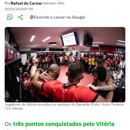
Por
Rafael do Carmo
•
Salvador (BA)
30/01/2026
07:00
Favorite o Lance! no Google
Jogadores do Vitória reunidos no vestiário do Barradão (Foto: Victor Ferreira
/ EC Vitória)
Os
três pontos conquistados pelo Vitória