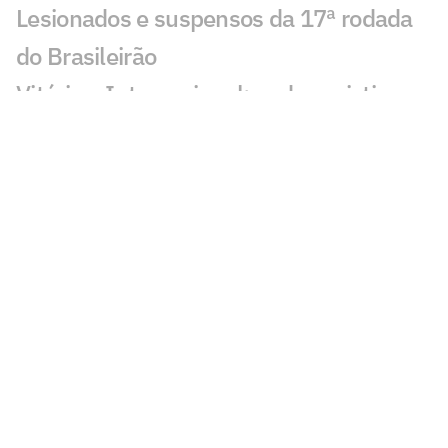
Lesionados e suspensos da 17ª rodada
do Brasileirão
Vitória e Internacional: onde assistir,
horário e prováveis escalações do
confronto pelo Brasileirão
Brasileirão: Remo vira sobre lanterna,
Bahia em sequência negativa e
Bragantino no G6 com gol de goleiro
Lesionados e suspensos da 16ª rodada
do Brasileirão
Torcida do Flamengo manda recado a
Leonardo Jardim após queda na Copa