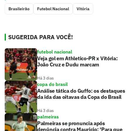
Brasileirão
Futebol Nacional
Vitória
SUGERIDA PARA VOCÊ!
futebol nacional
Veja gol em Athletico-PR x Vitória:
João Cruz e Dudu marcam
Há 3 dias
copa do brasil
Análise tática do Guffo: os destaques
da ida das oitavas da Copa do Brasil
Há 3 dias
palmeiras
Palmeiras se pronuncia após
denúncia contra Mauricio: 'Para que