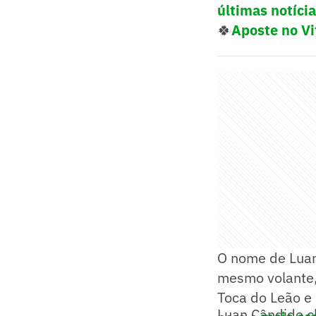
últimas notíci
🍀
Aposte no Vi
O nome de Luan
mesmo volante, 
Toca do Leão e 
Luan Cândido c