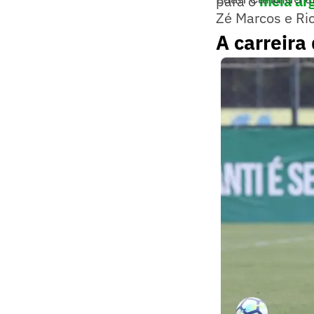
para o
meia ar
Zé Marcos e Ricc
A carreira