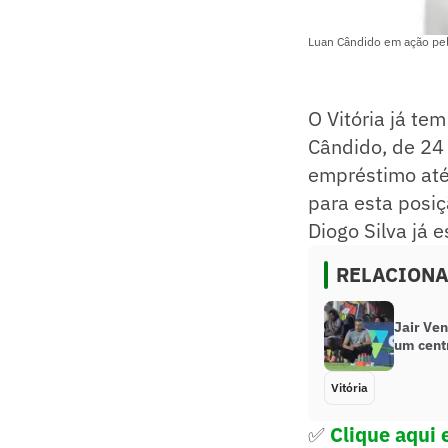
Luan Cândido em ação pelo
O Vitória já te
Cândido, de 24
empréstimo até 
para esta posiç
Diogo Silva já 
RELACION
Jair Ven
um cent
Vitória
✅
Clique aqui e