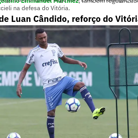
gentino Emmanuel Martínez
, também regularizad
ieli na defesa do Vitória.
 de Luan Cândido, reforço do Vitór