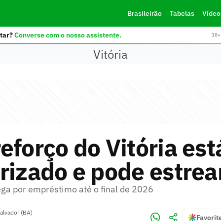
Brasileirão
Tabelas
Vídeo
tar?
Converse com o nosso assistente.
18+ 
Vitória
eforço do Vitória est
rizado e pode estrea
ga por empréstimo até o final de 2026
alvador (BA)
Favorit