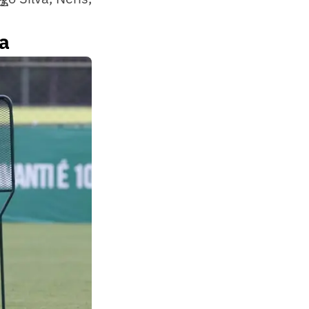
o.
ia