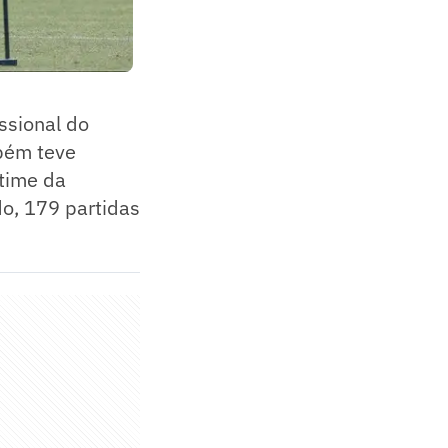
ssional do
bém teve
 time da
do, 179 partidas