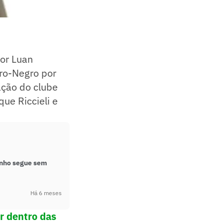
sor Luan
ro-Negro por
ação do clube
que Riccieli e
inho segue sem
Há 6 meses
r dentro das