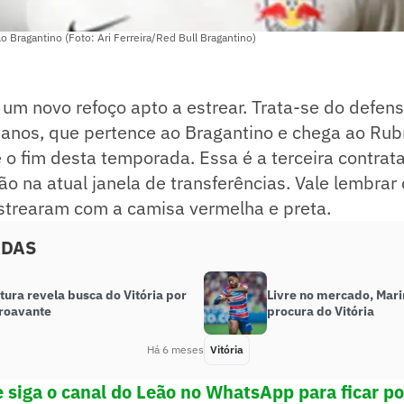
 Bragantino (Foto: Ari Ferreira/Red Bull Bragantino)
m um novo refoço apto a estrear. Trata-se do defen
 anos, que pertence ao Bragantino e chega ao Rub
o fim desta temporada. Essa é a terceira contrat
ão na atual janela de transferências. Vale lembrar 
estrearam com a camisa vermelha e preta.
ADAS
tura revela busca do Vitória por
Livre no mercado, Mar
roavante
procura do Vitória
Há 6 meses
Vitória
 siga o canal
do Leão no WhatsApp para ficar po