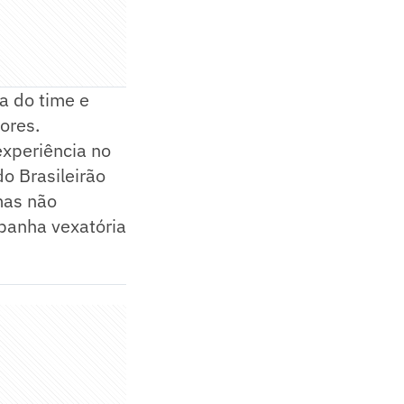
a do time e
ores.
experiência no
o Brasileirão
 mas não
panha vexatória