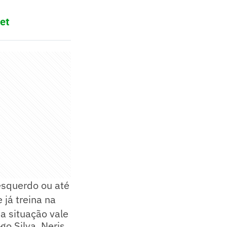
et
esquerdo ou até
 já treina na
a situação vale
o Silva, Neris,