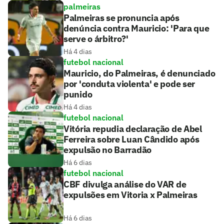
palmeiras
Palmeiras se pronuncia após
denúncia contra Mauricio: 'Para que
serve o árbitro?'
Há 4 dias
futebol nacional
Mauricio, do Palmeiras, é denunciado
por 'conduta violenta' e pode ser
punido
Há 4 dias
futebol nacional
Vitória repudia declaração de Abel
Ferreira sobre Luan Cândido após
expulsão no Barradão
Há 6 dias
futebol nacional
CBF divulga análise do VAR de
expulsões em Vitoria x Palmeiras
Há 6 dias