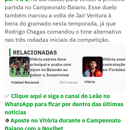
partida no Campeonato Baiano. Esse duelo
também marcou a volta de Jair Ventura à
beira do gramado nesta temporada, já que
Rodrigo Chagas comandou o time alternativo
nas três rodadas iniciais da competição.
RELACIONADAS
Vitória estreia time
Vitória anunci
principal e acaba com
contratação d
jejum no Baianão ao
ex-Fortaleza
golear a Juazeirense
Vitória
Futebol Nacional
Há 6 meses
✅
Clique aqui e siga o canal
do Leão no
WhatsApp para ficar por dentro das últimas
notícias
🍀
Aposte no Vitória durante o Campeonato
Baiano com a Novibet