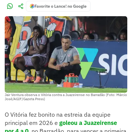
Favorite o Lance! no Google
Jair Ventura observa o Vitória contra a Juazeirense no Barradão (Foto: Márcio
José/AGIF/Gazeta Press)
O Vitória fez bonito na estreia da equipe
principal em 2026 e
goleou a Juazeirense
por 4 a 0
, no Barradão, para vencer a primeira