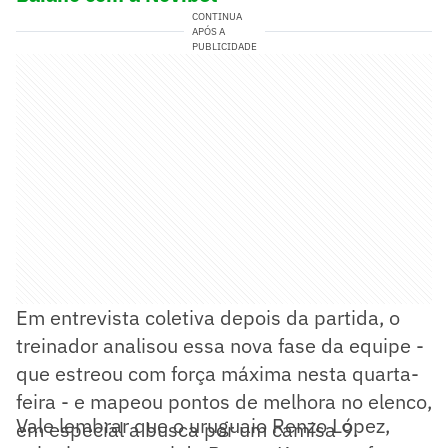
CONTINUA
APÓS A
PUBLICIDADE
Em entrevista coletiva depois da partida, o
treinador analisou essa nova fase da equipe -
que estreou com força máxima nesta quarta-
feira - e mapeou pontos de melhora no elenco,
Vale lembrar que o uruguaio Renzo López,
em especial a busca por um camisa 9.