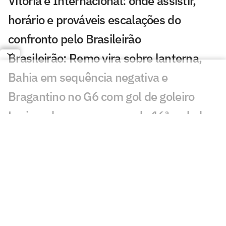
Vitória e Internacional: onde assistir,
horário e prováveis escalações do
confronto pelo Brasileirão
Brasileirão: Remo vira sobre lanterna,
Bahia em sequência negativa e
Bragantino no G6 com gol de goleiro
Lesionados e suspensos da 16ª rodada
do Brasileirão
Torcida do Flamengo manda recado a
Leonardo Jardim após queda na Copa
do Brasil
Melhores momentos: Flamengo passa