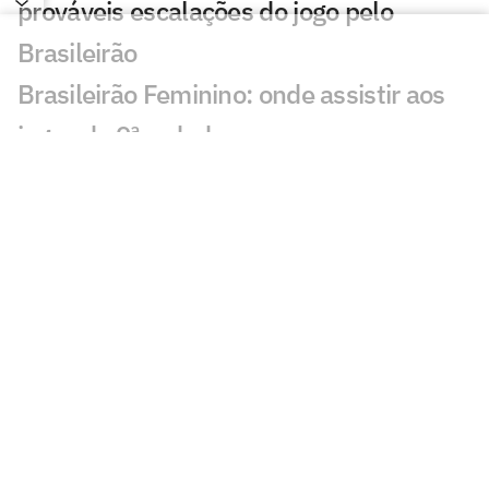
prováveis escalações do jogo pelo
Brasileirão
Brasileirão Feminino: onde assistir aos
jogos da 9ª rodada
Copa do Nordeste define classificados
ao mata-mata em rodada decisiva nesta
quarta
Brasileirão Feminino tem quatro trocas
de treinadores nas sete primeiras
rodadas
Após polêmicas com Flamengo, Vitória
garante novo recurso contra arbitragem