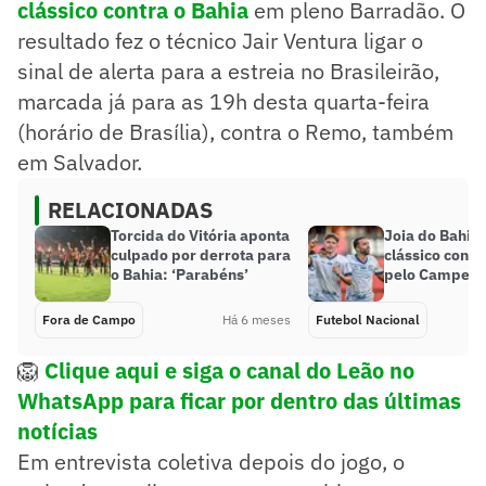
clássico contra o Bahia
em pleno Barradão. O
resultado fez o técnico Jair Ventura ligar o
sinal de alerta para a estreia no Brasileirão,
marcada já para as 19h desta quarta-feira
(horário de Brasília), contra o Remo, também
em Salvador.
RELACIONADAS
Torcida do Vitória aponta
Joia do Bahia
culpado por derrota para
clássico contra
o Bahia: ‘Parabéns’
pelo Campeon
Fora de Campo
Há 6 meses
Futebol Nacional
🦁
Clique aqui e siga o canal
do Leão no
WhatsApp para ficar por dentro das últimas
notícias
Em entrevista coletiva depois do jogo, o