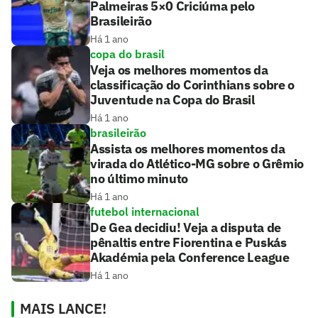
Palmeiras 5×0 Criciúma pelo
Brasileirão
Há 1 ano
copa do brasil
Veja os melhores momentos da
classificação do Corinthians sobre o
Juventude na Copa do Brasil
Há 1 ano
brasileirão
Assista os melhores momentos da
virada do Atlético-MG sobre o Grêmio
no último minuto
Há 1 ano
futebol internacional
De Gea decidiu! Veja a disputa de
pênaltis entre Fiorentina e Puskás
Akadémia pela Conference League
Há 1 ano
MAIS LANCE!