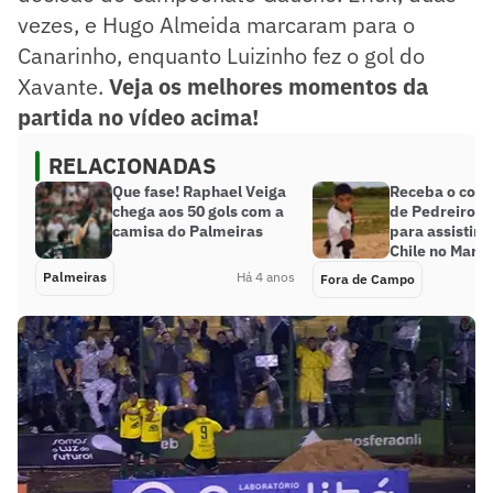
vezes, e Hugo Almeida marcaram para o
Canarinho, enquanto Luizinho fez o gol do
Xavante.
Veja os melhores momentos da
partida no vídeo acima!
RELACIONADAS
Que fase! Raphael Veiga
Receba o convi
chega aos 50 gols com a
de Pedreiro’ 
camisa do Palmeiras
para assistir B
Chile no Mara
Palmeiras
Há 4 anos
Fora de Campo