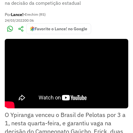
na decisão da competição estadual
Por
Lance!
•
Erechim (RS)
24/03/2022
00:06
Favorite o Lance! no Google
O Ypiranga venceu o Brasil de Pelotas por 3 a
1, nesta quarta-feira, e garantiu vaga na
decisão do Campeonato Gaúcho. Erick, duas