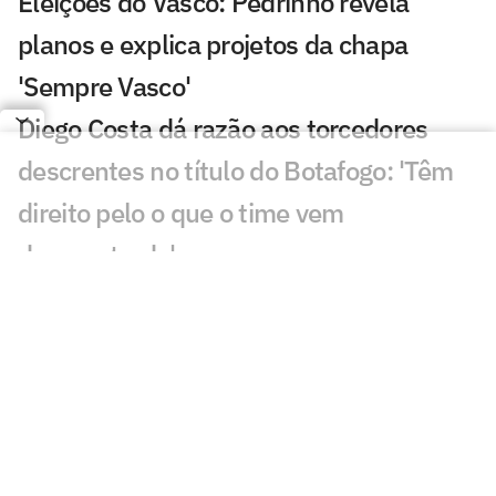
Eleições do Vasco: Pedrinho revela
planos e explica projetos da chapa
'Sempre Vasco'
Diego Costa dá razão aos torcedores
descrentes no título do Botafogo: 'Têm
direito pelo o que o time vem
demonstrado'
VÍDEO: Jogadores do Botafogo saem de
São Januário cabisbaixos e não dão
entrevistas
VÍDEO: Torcedores do Botafogo brigam
após derrota para o Grêmio no