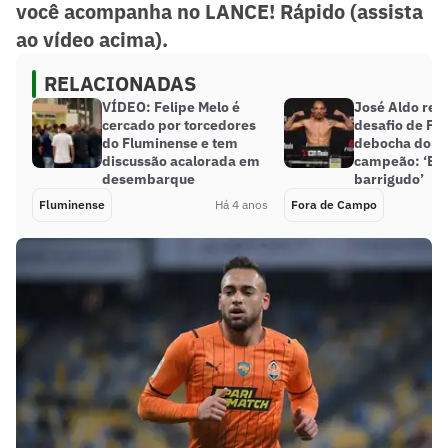
você acompanha no LANCE! Rápido (assista
ao vídeo acima).
RELACIONADAS
VÍDEO: Felipe Melo é
José Aldo re
cercado por torcedores
desafio de Po
do Fluminense e tem
debocha do e
discussão acalorada em
campeão: ‘Est
desembarque
barrigudo’
Fluminense
Há 4 anos
Fora de Campo