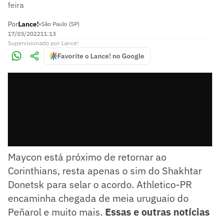
feira
Por
Lance!
•
São Paulo (SP)
17/03/2022
11:13
Supervisionado
por
Lance!
Favorite o Lance! no Google
Maycon está próximo de retornar ao
Corinthians, resta apenas o sim do Shakhtar
Donetsk para selar o acordo. Athletico-PR
encaminha chegada de meia uruguaio do
Peñarol e muito mais.
Essas e outras notícias