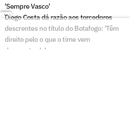
'Sempre Vasco'
Diego Costa dá razão aos torcedores
descrentes no título do Botafogo: 'Têm
direito pelo o que o time vem
demonstrado'
VÍDEO: Jogadores do Botafogo saem de
São Januário cabisbaixos e não dão
entrevistas
VÍDEO: Torcedores do Botafogo brigam
após derrota para o Grêmio no
Brasileirão
Eleições do Vasco: Leven Siano revela