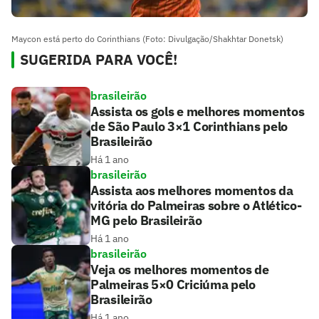
Maycon está perto do Corinthians (Foto: Divulgação/Shakhtar Donetsk)
SUGERIDA PARA VOCÊ!
brasileirão
Assista os gols e melhores momentos
de São Paulo 3×1 Corinthians pelo
Brasileirão
Há 1 ano
brasileirão
Assista aos melhores momentos da
vitória do Palmeiras sobre o Atlético-
MG pelo Brasileirão
Há 1 ano
brasileirão
Veja os melhores momentos de
Palmeiras 5×0 Criciúma pelo
Brasileirão
Há 1 ano