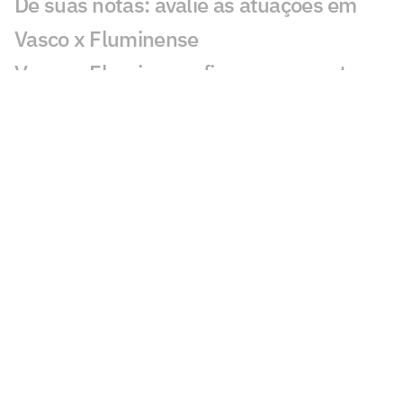
Dê suas notas: avalie as atuações em
Vasco x Fluminense
Vasco e Fluminense ficam no empate e
deixam decisão para quarta-feira
Gol perdido em Vasco x Fluminense
choca torcedores: 'Sozinho'
Em negociação com Vasco, Sosa fica
fora de jogo do Racing
Discussão em Vasco x Fluminense
viraliza: 'Já expulsaram por menos'
Lance de Canobbio em Vasco x
Fluminense irrita torcedores: 'Difícil'