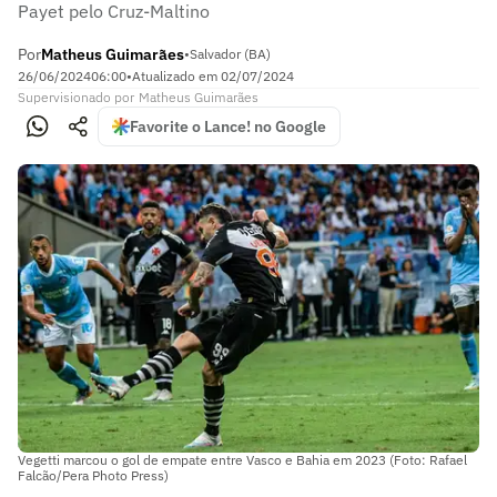
Payet pelo Cruz-Maltino
Por
Matheus Guimarães
•
Salvador (BA)
26/06/2024
06:00
•
Atualizado em
02/07/2024
Supervisionado
por
Matheus Guimarães
Favorite o Lance! no Google
Vegetti marcou o gol de empate entre Vasco e Bahia em 2023 (Foto: Rafael
Falcão/Pera Photo Press)