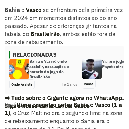
Bahia
e
Vasco
se enfrentam pela primeira vez
em 2024 em momentos distintos ao do ano
passado. Apesar de diferenças gritantes na
tabela do
Brasileirão
, ambos estão fora da
zona de rebaixamento.
RELACIONADAS
Bahia x Vasco: onde
Vai pro jogo? 
assistir, escalações e
Payet enfrenta
horário do jogo do
Brasileirão
Vasco
Onde Assistir
Há 2 anos
➡️ Tudo sobre o Gigante agora no WhatsApp.
No
último encontro entre Bahia e Vasco (1 a
Siga o nosso canal Lance! Vasco
1)
, o Cruz-Maltino era o segundo time na zona
de rebaixamento enquanto o Bahia era o
primeiro fora do Z4. De lá para cá, o