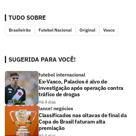
TUDO SOBRE
Brasileirão
Futebol Nacional
Original
Vasco
SUGERIDA PARA VOCÊ!
futebol internacional
Ex-Vasco, Palacios é alvo de
investigação após operação contra
tráfico de drogas
Há 4 dias
lance! negócios
Classificados nas oitavas de final da
Copa do Brasil faturam alta
premiação
Há 4 dias