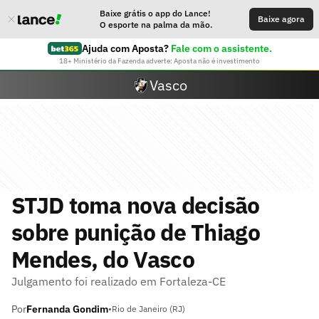
Baixe grátis o app do Lance!
Baixe agora
O esporte na palma da mão.
Ajuda com Aposta?
Fale com o assistente.
18+ Ministério da Fazenda adverte: Aposta não é investimento
Vasco
STJD toma nova decisão
sobre punição de Thiago
Mendes, do Vasco
Julgamento foi realizado em Fortaleza-CE
Por
Fernanda Gondim
•
Rio de Janeiro (RJ)