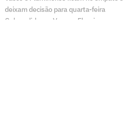
deixam decisão para quarta-feira
Gol perdido em Vasco x Fluminense
choca torcedores: 'Sozinho'
Em negociação com Vasco, Sosa fica
fora de jogo do Racing
Discussão em Vasco x Fluminense
viraliza: 'Já expulsaram por menos'
Lance de Canobbio em Vasco x
Fluminense irrita torcedores: 'Difícil'
Público baixo em Vasco x Fluminense
chama atenção: 'Loucura'