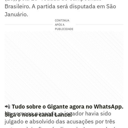
Brasileiro. A partida será disputada em São
Januário.
CONTINUA
APÓS A
PUBLICIDADE
📲
Tudo sobre o Gigante agora no WhatsApp.
Na semana passada, o jogador havia sido
Siga o nosso canal Lance!
julgado e absolvido das acusações por três