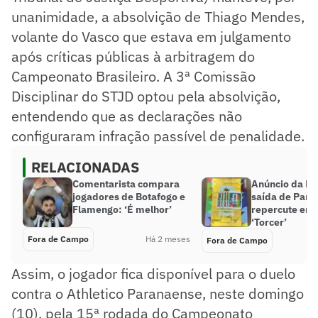
unanimidade, a absolvição de Thiago Mendes,
volante do Vasco que estava em julgamento
após críticas públicas à arbitragem do
Campeonato Brasileiro. A 3ª Comissão
Disciplinar do STJD optou pela absolvição,
entendendo que as declarações não
configuraram infração passível de penalidade.
RELACIONADAS
Comentarista compara
Anúncio da FI
jogadores de Botafogo e
saída de Panin
Flamengo: ‘É melhor’
repercute entr
‘Torcer’
Fora de Campo
Há 2 meses
Fora de Campo
Assim, o jogador fica disponível para o duelo
contra o Athletico Paranaense, neste domingo
(10), pela 15ª rodada do Campeonato