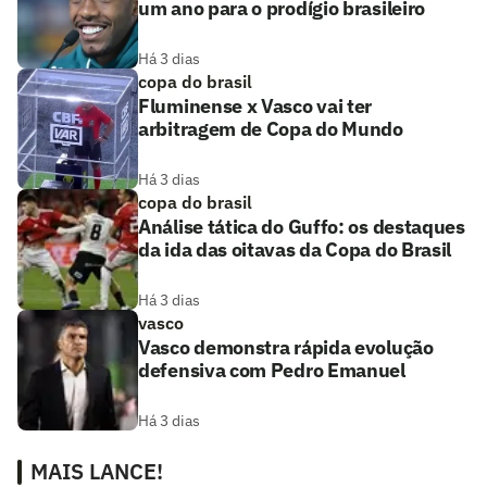
um ano para o prodígio brasileiro
Há 3 dias
copa do brasil
Fluminense x Vasco vai ter
arbitragem de Copa do Mundo
Há 3 dias
copa do brasil
Análise tática do Guffo: os destaques
da ida das oitavas da Copa do Brasil
Há 3 dias
vasco
Vasco demonstra rápida evolução
defensiva com Pedro Emanuel
Há 3 dias
MAIS LANCE!