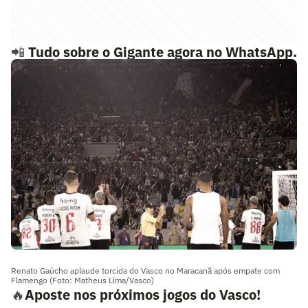
📲
Tudo sobre o Gigante agora no WhatsApp.
Siga o novo canal do Lance!Vasco
Renato Gaúcho aplaude torcida do Vasco no Maracanã após empate com
Flamengo (Foto: Matheus Lima/Vasco)
🔥
Aposte nos próximos jogos do Vasco!