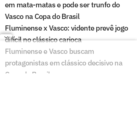
em mata-matas e pode ser trunfo do
Vasco na Copa do Brasil
Fluminense x Vasco: vidente prevê jogo
difícil no clássico carioca
Fluminense e Vasco buscam
protagonistas em clássico decisivo na
Copa do Brasil
Ex-Vasco, Evander marca golaço em
Cincinnati x Pachuca; veja
Fluminense x Vasco: IA aponta quem
avança na Copa do Brasil
Ex-Vasco, Palacios é alvo de