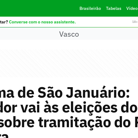
Brasileirão
Tabelas
Vídeo
tar?
Converse com o nosso assistente.
18+ 
Vasco
ma de São Januário:
or vai às eleições d
 sobre tramitação do 
ra