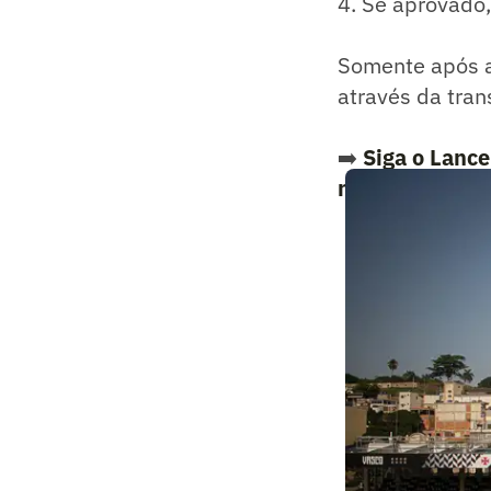
4. Se aprovado,
Somente após a
através da tran
➡️
Siga o Lanc
notícias do es