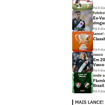
Há 4 dia
futebo
Ex-Vas
droga
Há 4 dia
lance!
Classi
Há 4 dia
vasco
Em 20
Vasco
Há 4 dia
onde as
Flumin
Brasil
Há 4 dia
MAIS LANCE!