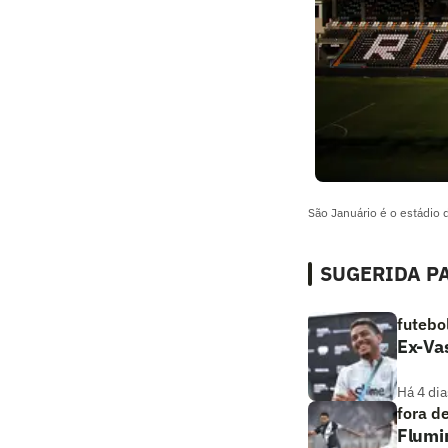
São Januário é o estádio
SUGERIDA PA
futebo
Ex-Vas
Há 4 dia
fora d
Flumi