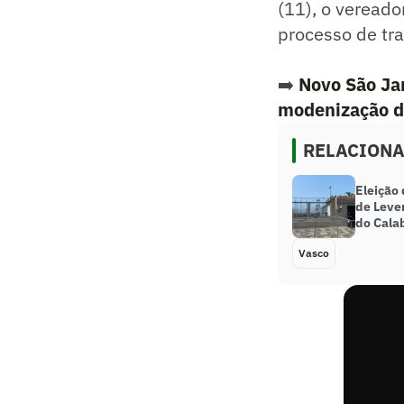
(11), o vereado
processo de tra
➡️
Novo São Jan
modenização d
RELACION
Eleição 
de Leve
do Cala
Vasco