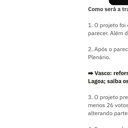
Como será a tr
1. O projeto fo
parecer. Além d
2. Após o parec
Plenário.
➡️ Vasco: refo
Lagoa; saiba os
3. O projeto pr
menos 26 votos
alterando part