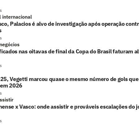
s
l internacional
co, Palacios é alvo de investigação após operação contr
s
s
 negócios
ficados nas oitavas de final da Copa do Brasil faturam a
s
25, Vegetti marcou quase o mesmo número de gols que 
 em 2026
s
sistir
ense x Vasco: onde assistir e prováveis escalações do 
s