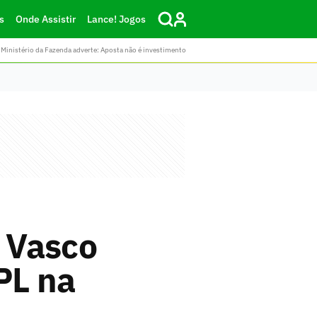
s
Onde Assistir
Lance! Jogos
Ministério da Fazenda adverte: Aposta não é investimento
o Vasco
PL na