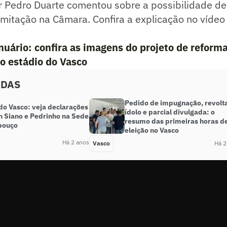
r Pedro Duarte comentou sobre a possibilidade de
mitação na Câmara. Confira a explicação no vídeo
uário: confira as imagens do projeto de reforma
o estádio do Vasco
ADAS
Pedido de impugnação, revolt
do Vasco: veja declarações
ídolo e parcial divulgada: o
n Siano e Pedrinho na Sede
resumo das primeiras horas d
bouço
eleição no Vasco
Há 2 anos
Vasco
Há 2