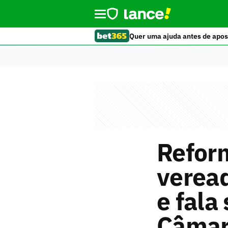
Quer uma ajuda antes de apos
Refor
veread
e fala
Câma