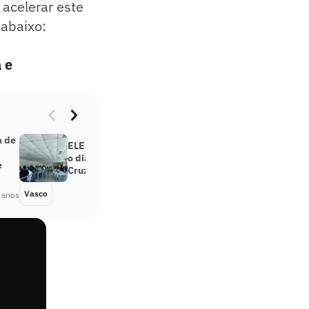
 acelerar este
 abaixo:
 e
a de
ELEIÇÕES DO VASCO: Acompanhe
o dia de eleição presidencial no
e
Cruz-Maltino
Vasco
Há 2 anos
 anos