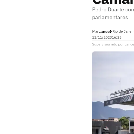
Pedro Duarte com
parlamentares
Por
Lance!
•
Rio de Janeir
11/11/2023
16:25
Supervisionado
por
Lance