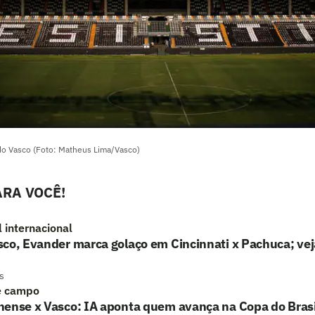
 do Vasco (Foto: Matheus Lima/Vasco)
RA VOCÊ!
l internacional
co, Evander marca golaço em Cincinnati x Pachuca; vej
s
e campo
nense x Vasco: IA aponta quem avança na Copa do Brasi