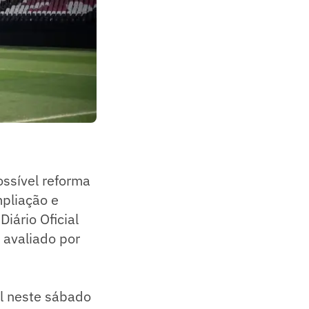
ossível reforma
mpliação e
iário Oficial
 avaliado por
al neste sábado