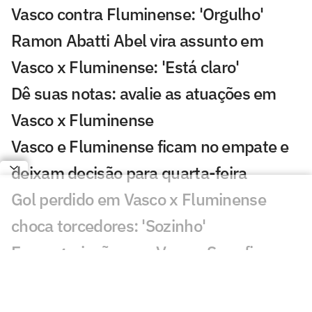
Vasco contra Fluminense: 'Orgulho'
Ramon Abatti Abel vira assunto em
Vasco x Fluminense: 'Está claro'
Dê suas notas: avalie as atuações em
Vasco x Fluminense
Vasco e Fluminense ficam no empate e
deixam decisão para quarta-feira
Gol perdido em Vasco x Fluminense
choca torcedores: 'Sozinho'
Em negociação com Vasco, Sosa fica
fora de jogo do Racing
Discussão em Vasco x Fluminense