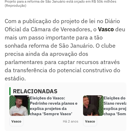
Projeto para a reforma de São Januário está orçado em R$ 506 milhões
(Reprodução)
Com a publicação do projeto de lei no Diário
Oficial da Câmara de Vereadores, o
Vasco
deu
mais um passo importante para a tão
sonhada reforma de São Januário. O clube
precisa ainda da aprovação dos
parlamentares para captar recursos através
da transferência do potencial construtivo do
estádio.
RELACIONADAS
Eleições do Vasco:
Eleições do V
Pedrinho revela planos e
Siano revela p
explica projetos da
explica projet
chapa ‘Sempre Vasco’
chapa ‘Somam
Vasco
Há 2 anos
Vasco