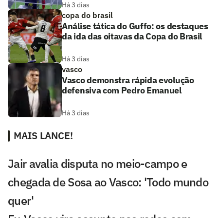
Há 3 dias
copa do brasil
Análise tática do Guffo: os destaques
da ida das oitavas da Copa do Brasil
Há 3 dias
vasco
Vasco demonstra rápida evolução
defensiva com Pedro Emanuel
Há 3 dias
MAIS LANCE!
Jair avalia disputa no meio-campo e
chegada de Sosa ao Vasco: 'Todo mundo
quer'