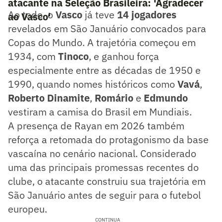
atacante na Seleção Brasileira: 'Agradecer
Ao todo, o
Vasco
já teve
14 jogadores
ao Vasco'
revelados em São Januário convocados para
Copas do Mundo. A trajetória começou em
1934, com
Tinoco
, e ganhou força
especialmente entre as décadas de 1950 e
1990, quando nomes históricos como
Vavá
,
Roberto Dinamite
,
Romário
e
Edmundo
vestiram a camisa do Brasil em Mundiais.
A presença de Rayan em 2026 também
reforça a retomada do protagonismo da base
vascaína no cenário nacional. Considerado
uma das principais promessas recentes do
clube, o atacante construiu sua trajetória em
São Januário antes de seguir para o futebol
europeu.
CONTINUA