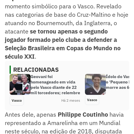
momento simbólico para o Vasco. Revelado
nas categorias de base do Cruz-Maltino e hoje
atuando no Bournemouth, da Inglaterra, o
atacante
se tornou apenas o segundo
jogador formado pelo clube a defender a
Seleção Brasileira em Copas do Mundo no
século XXI
.
RELACIONADAS
Geovani foi
Ídolo do Vasco
homenageado em vida
o ‘Pequeno Prí
pelo Vasco diante de 22
morre aos 62 
mil torcedores; relembre
Vasco
Vasco
Há 2 meses
Antes dele, apenas
Philippe Coutinho
havia
representado a Amarelinha em um Mundial
neste século, na edição de 2018, disputada