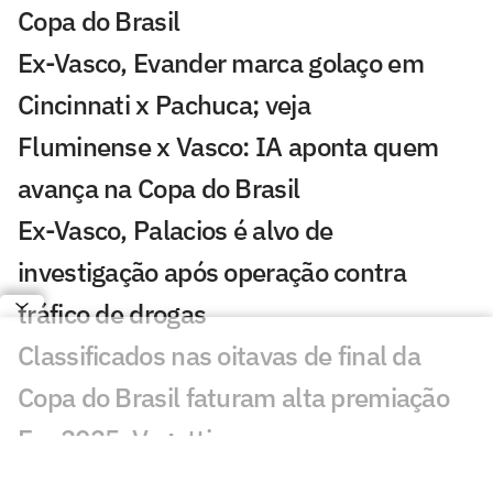
Copa do Brasil
Ex-Vasco, Evander marca golaço em
Cincinnati x Pachuca; veja
Fluminense x Vasco: IA aponta quem
avança na Copa do Brasil
Ex-Vasco, Palacios é alvo de
investigação após operação contra
tráfico de drogas
Classificados nas oitavas de final da
Copa do Brasil faturam alta premiação
Em 2025, Vegetti marcou quase o
mesmo número de gols que todo o