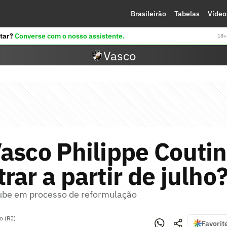
Brasileirão
Tabelas
Vídeo
tar?
Converse com o nosso assistente.
18+ 
Vasco
asco Philippe Coutin
rar a partir de julho
ube em processo de reformulação
o (RJ)
Favorit