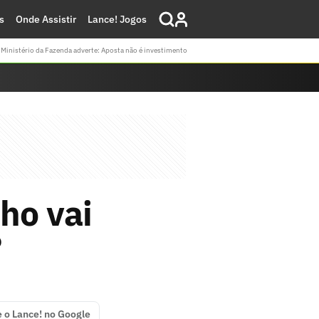
s
Onde Assistir
Lance! Jogos
Ministério da Fazenda adverte: Aposta não é investimento
ho vai
?
e o Lance! no Google