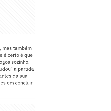
de, mas também
 é certo é que
ogos sozinho.
mudou" a partida
antes da sua
des em concluir