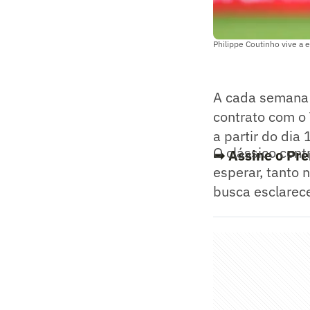
Philippe Coutinho vive a 
A cada semana q
contrato com o
a partir do dia 
O clássico cont
➡ Assine o Pre
esperar, tanto 
busca esclarece