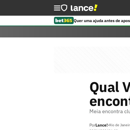
Quer uma ajuda antes de apos
Qual V
encont
Meia encontra cl
Por
Lance!
•
Rio de Janeir