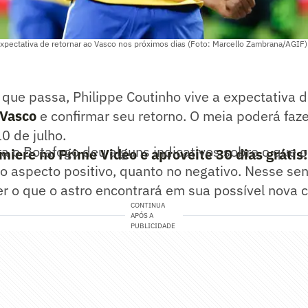
expectativa de retornar ao Vasco nos próximos dias (Foto: Marcello Zambrana/AGIF)
ue passa, Philippe Coutinho vive a expectativa d
Vasco
e confirmar seu retorno. O meia poderá faze
10 de julho.
ra o Botafogo deu alguns indicativos sobre o que 
miere no Prime Video e aproveite 30 dias grátis!
no aspecto positivo, quanto no negativo. Nesse sen
r o que o astro encontrará em sua possível nova 
CONTINUA
APÓS A
PUBLICIDADE