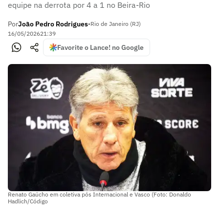
equipe na derrota por 4 a 1 no Beira-Rio
Por
João Pedro Rodrigues
•
Rio de Janeiro (RJ)
16/05/2026
21:39
Favorite o Lance! no Google
Renato Gaúcho em coletiva pós Internacional e Vasco (Foto: Donaldo
Hadlich/Código