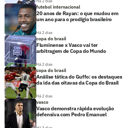
Há 2 dias
futebol internacional
20 anos de Rayan: o que mudou em
um ano para o prodígio brasileiro
Há 2 dias
copa do brasil
Fluminense x Vasco vai ter
arbitragem de Copa do Mundo
Há 2 dias
copa do brasil
Análise tática do Guffo: os destaques
da ida das oitavas da Copa do Brasil
Há 2 dias
vasco
Vasco demonstra rápida evolução
defensiva com Pedro Emanuel
Há 3 dias