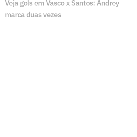
Veja gols em Vasco x Santos: Andrey
marca duas vezes
Vasco negocia com Castano, enquanto
busca acertar com Sosa
Rumo a Europa, Vasco acerta novo
empréstimo de GB, atacante da base
Vasco x Santos: onde assistir, horário e
escalações da semifinal do Brasileirão
sub-20
Lista de lesionados do Fluminense
cresce às vésperas de decisão contra o
Vasco