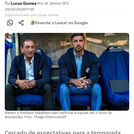
Por
Lucas Gomes
•
Rio de Janeiro (RJ)
24/03/2024
07:00
Supervisionado
por
Lucas Gomes
Favorite o Lance! no Google
Ramon e Emiliano trabalham para melhorar a equipe até o inicio do
Brasileirão/ Foto: Thiago Ribeiro/AGIF
Cercado de expectativas para a temporada