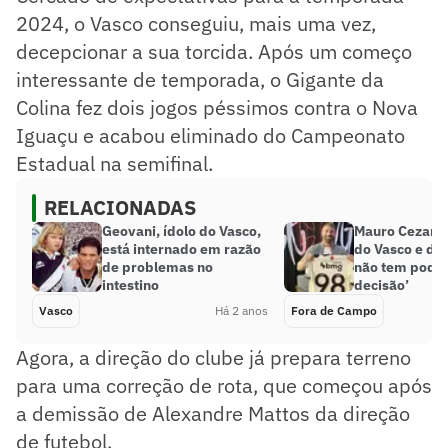
2024, o Vasco conseguiu, mais uma vez,
decepcionar a sua torcida. Após um começo
interessante de temporada, o Gigante da
Colina fez dois jogos péssimos contra o Nova
Iguaçu e acabou eliminado do Campeonato
Estadual na semifinal.
RELACIONADAS
Geovani, ídolo do Vasco,
Mauro Cezar a
está internado em razão
do Vasco e diz
de problemas no
não tem pode
intestino
decisão’
Vasco
Há 2 anos
Fora de Campo
Agora, a direção do clube já prepara terreno
para uma correção de rota, que começou após
a demissão de Alexandre Mattos da direção
de futebol.