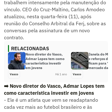
trabalhem intensamente pela manutenção do
vínculo. CEO do Cruz-Maltino, Carlos Amodeo
atualizou, nesta quarta-feira (11), após
reunião do Conselho Arbitral da Ferj, sobre as
conversas pela assinatura de um novo
contrato.
RELACIONADAS
Novo diretor do Vasco,
Janela do Mun
Admar Lopes tem como
e reforços do 
característica investir
ficam para ‘te
em jovens
mercado da b
Vasco
Há 1 ano
Vasco
➡️ Novo diretor do Vasco, Admar Lopes tem
como característica investir em jovens
- Ele é um atleta que vem se readaptando
cada vez mais ao futebol brasileiro e às