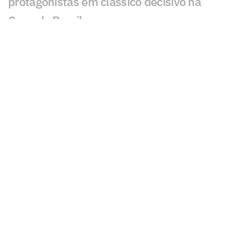
protagonistas em clássico decisivo na
Copa do Brasil
Ex-Vasco, Evander marca golaço em
Cincinnati x Pachuca; veja
Fluminense x Vasco: IA aponta quem
avança na Copa do Brasil
Ex-Vasco, Palacios é alvo de
investigação após operação contra
tráfico de drogas
Classificados nas oitavas de final da
Copa do Brasil faturam alta premiação
Em 2025, Vegetti marcou quase o