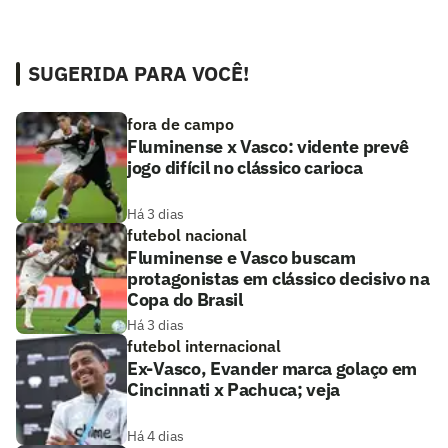
SUGERIDA PARA VOCÊ!
fora de campo
Fluminense x Vasco: vidente prevê
jogo difícil no clássico carioca
Há 3 dias
futebol nacional
Fluminense e Vasco buscam
protagonistas em clássico decisivo na
Copa do Brasil
Há 3 dias
futebol internacional
Ex-Vasco, Evander marca golaço em
Cincinnati x Pachuca; veja
Há 4 dias