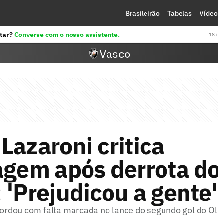
Brasileirão
Tabelas
Vídeo
tar?
Converse com o nosso assistente.
18+ 
Vasco
Lazaroni critica
agem após derrota d
 'Prejudicou a gente'
cordou com falta marcada no lance do segundo gol do O