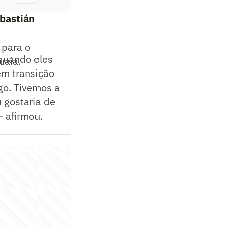
ebastián
 para o
 quando eles
uaia.
em transição
go. Tivemos a
u gostaria de
— afirmou.