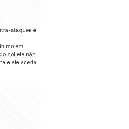
ntra-ataques e
mínimo em
ndo gol ele não
lta e ele aceita