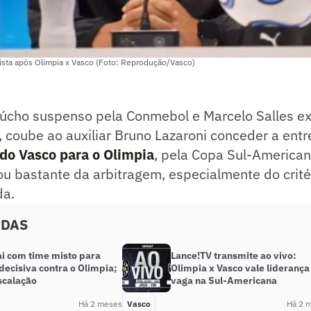
ista após Olimpia x Vasco (Foto: Reprodução/Vasco)
cho suspenso pela Conmebol e Marcelo Salles ex
 coube ao auxiliar Bruno Lazaroni conceder a entre
 do Vasco para o Olimpia
, pela Copa Sul-American
ou bastante da arbitragem, especialmente do crit
da.
ADAS
ai com time misto para
Lance!TV transmite ao vivo:
decisiva contra o Olimpia;
Olimpia x Vasco vale liderança
scalação
vaga na Sul-Americana
Há 2 meses
Vasco
Há 2 