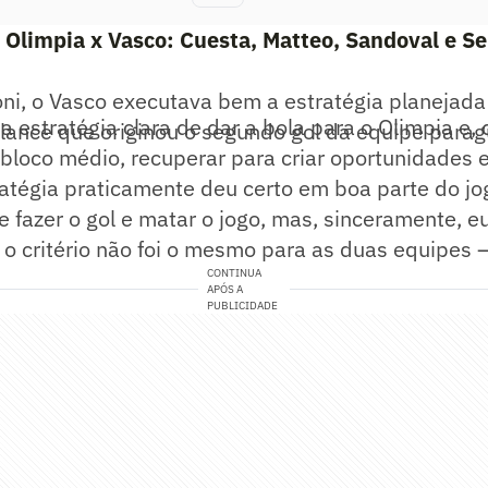
 Olimpia x Vasco: Cuesta, Matteo, Sandoval e S
ni, o Vasco executava bem a estratégia planejada
estratégia clara de dar a bola para o Olimpia e,
 lance que originou o segundo gol da equipe parag
loco médio, recuperar para criar oportunidades 
ratégia praticamente deu certo em boa parte do jo
 fazer o gol e matar o jogo, mas, sinceramente, e
 o critério não foi o mesmo para as duas equipes 
CONTINUA
APÓS A
PUBLICIDADE