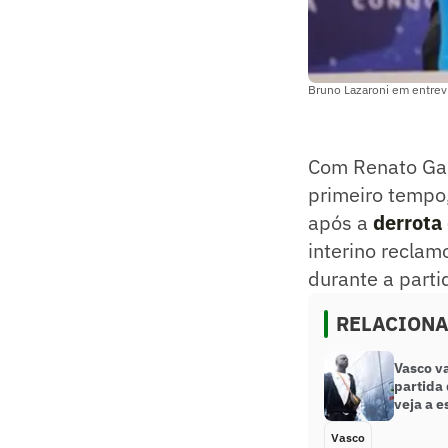
Bruno Lazaroni em entrev
Com Renato Gaú
primeiro tempo,
após a
derrota
interino reclam
durante a parti
RELACION
Vasco v
partida 
veja a e
Vasco