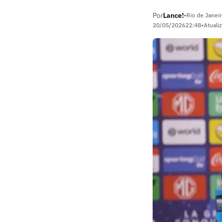
Por
Lance!
•
Rio de Janeir
20/05/2026
22:48
•
Atuali