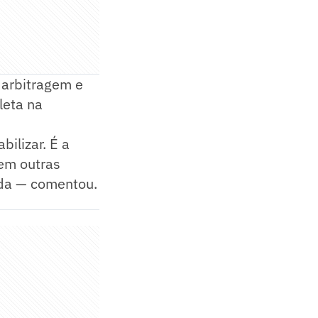
 arbitragem e
leta na
ilizar. É a
 em outras
ida — comentou.