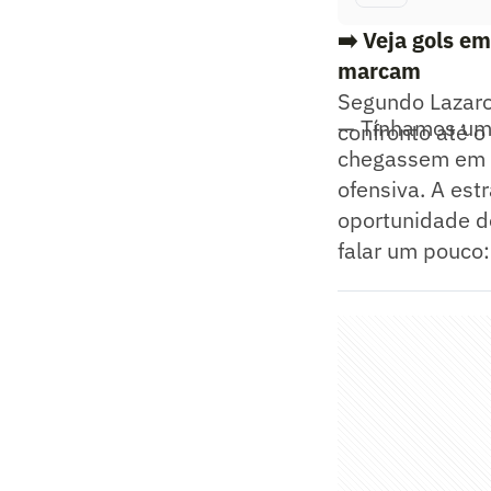
➡️
Veja gols em
marcam
Segundo Lazaro
— Tínhamos uma 
confronto até o
chegassem em b
ofensiva. A est
oportunidade de
falar um pouco: