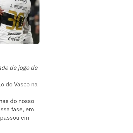
ade de jogo de
ção do Vasco na
enas do nosso
ssa fase, em
m passou em