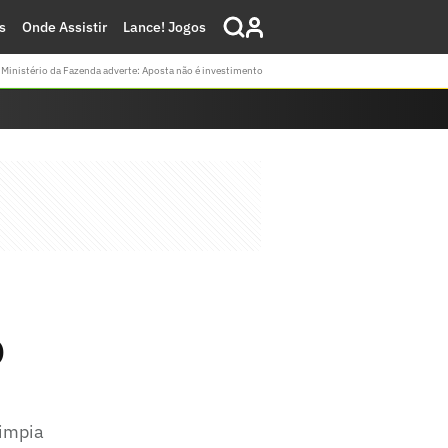
s
Onde Assistir
Lance! Jogos
Ministério da Fazenda adverte: Aposta não é investimento
o
limpia