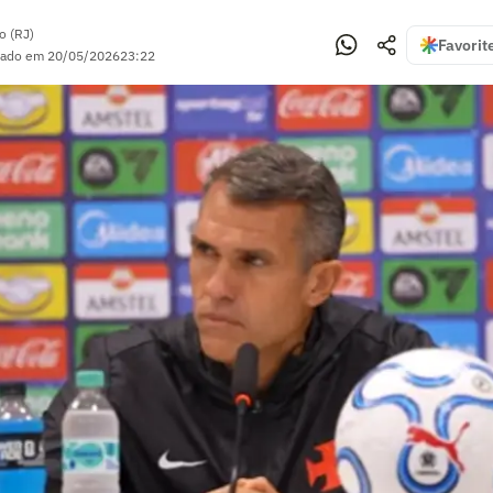
o (RJ)
Favorit
zado em
20/05/2026
23:22