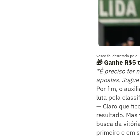
Vasco foi derrotado pelo
🎁 Ganhe R$5 
*É preciso ter 
apostas. Jogue
Por fim, o auxi
luta pela class
— Claro que fi
resultado. Mas
busca da vitór
primeiro e em 