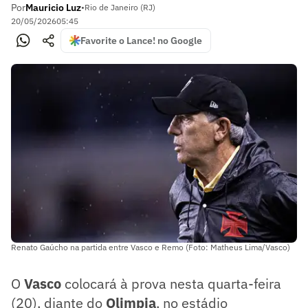
Por
Mauricio Luz
•
Rio de Janeiro (RJ)
20/05/2026
05:45
Favorite o Lance! no Google
Renato Gaúcho na partida entre Vasco e Remo (Foto: Matheus Lima/Vasco)
O
Vasco
colocará à prova nesta quarta-feira
(20), diante do
Olimpia
, no estádio