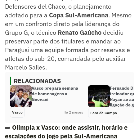
Defensores del Chaco, o planejamento
adotado para a
Copa Sul-Americana
. Mesmo
em um confronto direto pela liderança do
Grupo G, o técnico
Renato Gaúcho
decidiu
preservar parte dos titulares e mandar ao
Paraguai uma equipe formada por reservas e
atletas do sub-20, comandada pelo auxiliar
Marcelo Salles.
RELACIONADAS
Vasco prepara semana
Fernando Dini
de homenagens a
treinador que
Geovani
Rayan ao auge
ligação de gra
Vasco
Há 2 meses
Fora de Campo
➡️
Olimpia x Vasco: onde assistir, horário e
escalações do jogo pela Sul-Americana