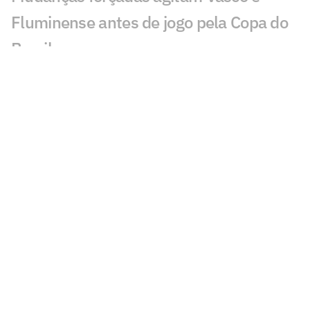
Fluminense antes de jogo pela Copa do
Brasil
Vasco se aproxima da contratação de
Colidio, do River Plate
Vasco encaminha contratação do
volante Santiago Sosa
Oitavas da Sul-Americana estão
definidas e garantem valor milionário
aos clubes
Vasco x Fluminense: onde assistir,
horário e prováveis escalações do jogo