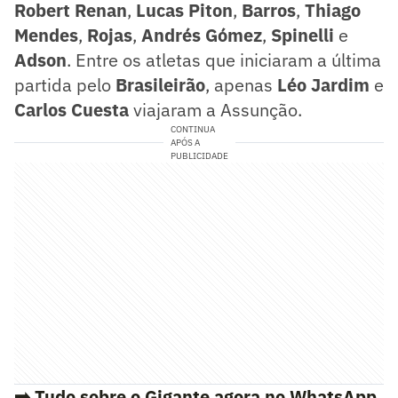
Robert Renan
,
Lucas Piton
,
Barros
,
Thiago
Mendes
,
Rojas
,
Andrés Gómez
,
Spinelli
e
Adson
. Entre os atletas que iniciaram a última
partida pelo
Brasileirão
, apenas
Léo Jardim
e
Carlos Cuesta
viajaram a Assunção.
CONTINUA
APÓS A
PUBLICIDADE
➡️ Tudo sobre o Gigante agora no WhatsApp.