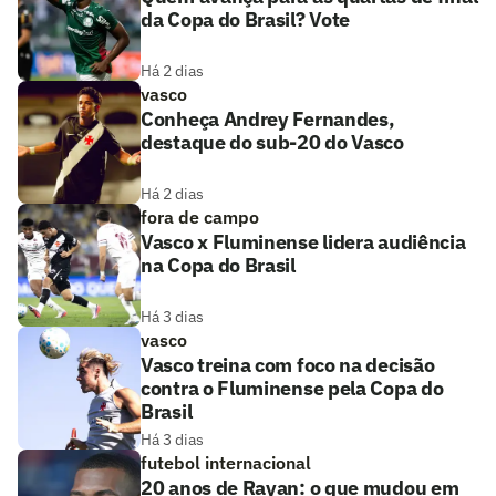
da Copa do Brasil? Vote
Há 2 dias
vasco
Conheça Andrey Fernandes,
destaque do sub-20 do Vasco
Há 2 dias
fora de campo
Vasco x Fluminense lidera audiência
na Copa do Brasil
Há 3 dias
vasco
Vasco treina com foco na decisão
contra o Fluminense pela Copa do
Brasil
Há 3 dias
futebol internacional
20 anos de Rayan: o que mudou em