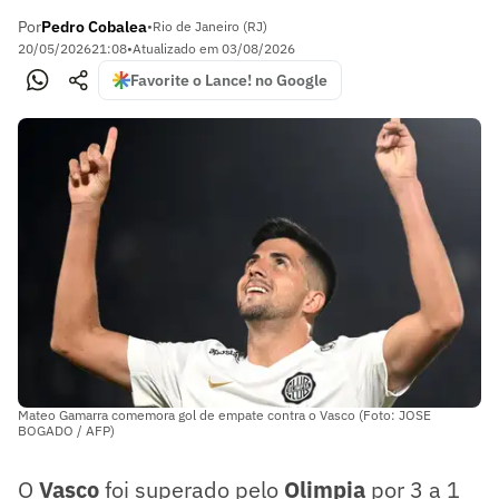
Por
Pedro Cobalea
•
Rio de Janeiro (RJ)
20/05/2026
21:08
•
Atualizado em
03/08/2026
Favorite o Lance! no Google
Mateo Gamarra comemora gol de empate contra o Vasco (Foto: JOSE
BOGADO / AFP)
O
Vasco
foi superado pelo
Olimpia
por 3 a 1