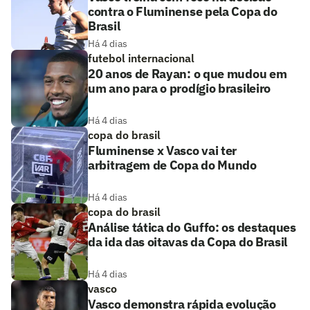
contra o Fluminense pela Copa do
Brasil
Há 4 dias
futebol internacional
20 anos de Rayan: o que mudou em
um ano para o prodígio brasileiro
Há 4 dias
copa do brasil
Fluminense x Vasco vai ter
arbitragem de Copa do Mundo
Há 4 dias
copa do brasil
Análise tática do Guffo: os destaques
da ida das oitavas da Copa do Brasil
Há 4 dias
vasco
Vasco demonstra rápida evolução