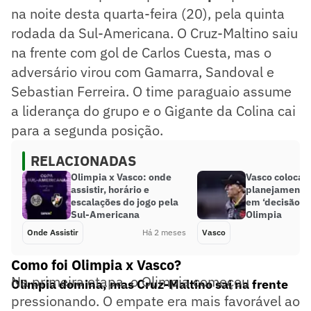
na noite desta quarta-feira (20), pela quinta
rodada da Sul-Americana. O Cruz-Maltino saiu
na frente com gol de Carlos Cuesta, mas o
adversário virou com Gamarra, Sandoval e
Sebastian Ferreira. O time paraguaio assume
a liderança do grupo e o Gigante da Colina cai
para a segunda posição.
RELACIONADAS
Olimpia x Vasco: onde
Vasco coloca
assistir, horário e
planejamento 
escalações do jogo pela
em ‘decisão’ c
Sul-Americana
Olimpia
Onde Assistir
Há 2 meses
Vasco
Como foi Olimpia x Vasco?
Na primeira etapa, o Olimpia começou
Olimpia domina, mas Cruz-Maltino sai na frente
pressionando. O empate era mais favorável ao