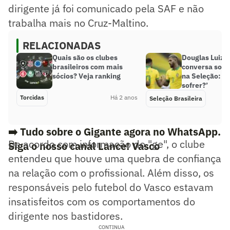
dirigente já foi comunicado pela SAF e não
trabalha mais no Cruz-Maltino.
RELACIONADAS
Quais são os clubes
Douglas Luiz r
brasileiros com mais
conversa sobr
sócios? Veja ranking
na Seleção: ‘
sofrer?’
Torcidas
Há 2 anos
Seleção Brasileira
➡️ Tudo sobre o Gigante agora no WhatsApp.
De acordo com informação do "ge", o clube
Siga o nosso canal Lance! Vasco
entendeu que houve uma quebra de confiança
na relação com o profissional. Além disso, os
responsáveis pelo futebol do Vasco estavam
insatisfeitos com os comportamentos do
dirigente nos bastidores.
CONTINUA