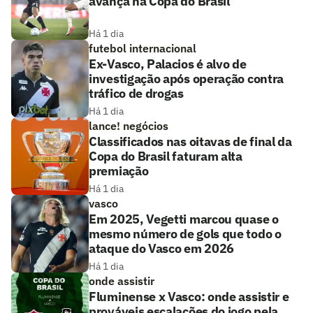
avança na Copa do Brasil
Há 1 dia
futebol internacional
Ex-Vasco, Palacios é alvo de
investigação após operação contra
tráfico de drogas
Há 1 dia
lance! negócios
Classificados nas oitavas de final da
Copa do Brasil faturam alta
premiação
Há 1 dia
vasco
Em 2025, Vegetti marcou quase o
mesmo número de gols que todo o
ataque do Vasco em 2026
Há 1 dia
onde assistir
Fluminense x Vasco: onde assistir e
prováveis escalações do jogo pela