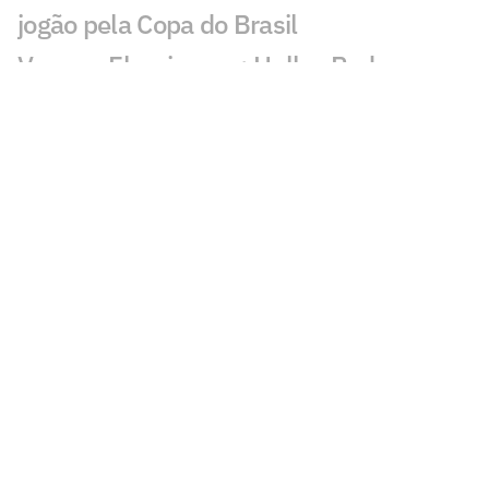
jogão pela Copa do Brasil
Vasco x Fluminense: Hulk e Pedro
Emanuel ficam frente a frente anos após
parceria no Porto
Quais os jogos da Copa do Brasil de hoje,
sábado (01/08)
Vasco x Fluminense: o que mudou
desde a semifinal da Copa do Brasil de
2025?
Caminhos distintos: Vasco teve três
técnicos, enquanto Fluminense mantém
Zubeldía