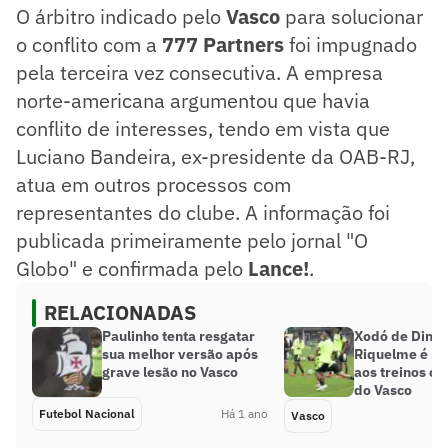
O árbitro indicado pelo
Vasco
para solucionar
o conflito com a
777 Partners
foi impugnado
pela terceira vez consecutiva. A empresa
norte-americana argumentou que havia
conflito de interesses, tendo em vista que
Luciano Bandeira, ex-presidente da OAB-RJ,
atua em outros processos com
representantes do clube. A informação foi
publicada primeiramente pelo jornal "O
Globo" e confirmada pelo
Lance!
.
RELACIONADAS
Paulinho tenta resgatar
Xodó de Diniz
sua melhor versão após
Riquelme é re
grave lesão no Vasco
aos treinos c
do Vasco
Futebol Nacional
Há 1 ano
Vasco