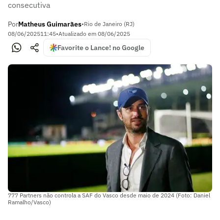
consecutiva
Por
Matheus Guimarães
•
Rio de Janeiro (RJ)
08/06/2025
11:45
•
Atualizado em
08/06/2025
Favorite o Lance! no Google
777 Partners não controla a SAF do Vasco desde maio de 2024 (Foto: Daniel
Ramalho/Vasco)