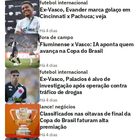
futebol internacional
Ex-Vasco, Evander marca golaço em
Cincinnati x Pachuca; veja
Há 4 dias
fora de campo
Fluminense x Vasco: IA aponta quem
avança na Copa do Brasil
Há 4 dias
futebol internacional
Ex-Vasco, Palacios é alvo de
investigação após operação contra
tráfico de drogas
Há 4 dias
lance! negócios
Classificados nas oitavas de final da
Copa do Brasil faturam alta
premiação
Há 4 dias