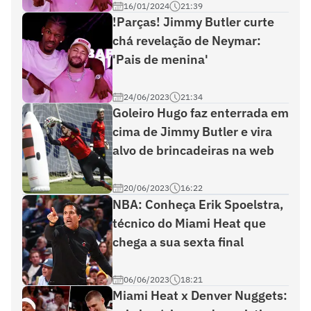
16/01/2024
21:39
!Parças! Jimmy Butler curte
chá revelação de Neymar:
'Pais de menina'
24/06/2023
21:34
Goleiro Hugo faz enterrada em
cima de Jimmy Butler e vira
alvo de brincadeiras na web
20/06/2023
16:22
NBA: Conheça Erik Spoelstra,
técnico do Miami Heat que
chega a sua sexta final
06/06/2023
18:21
Miami Heat x Denver Nuggets: