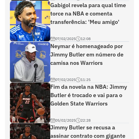
Gabigol revela para qual time
torce na NBA e comenta
transferência: 'Meu amigo'
07/02/2025
12:08
Neymar é homenageado por
Jimmy Butler em número de
camisa nos Warriors
07/02/2025
11:25
Fim da novela na NBA: Jimmy
Butler é trocado e vai para o
Golden State Warriors
05/02/2025
22:28
Jimmy Butler se recusa a
assinar contrato com gigante