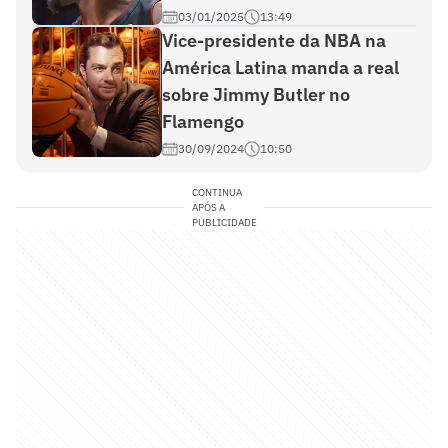
03/01/2025
13:49
Vice-presidente da NBA na
América Latina manda a real
sobre Jimmy Butler no
Flamengo
30/09/2024
10:50
CONTINUA
APÓS A
PUBLICIDADE