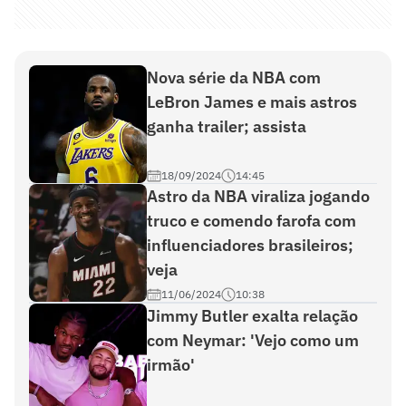
Nova série da NBA com
LeBron James e mais astros
ganha trailer; assista
18/09/2024
14:45
Astro da NBA viraliza jogando
truco e comendo farofa com
influenciadores brasileiros;
veja
11/06/2024
10:38
Jimmy Butler exalta relação
com Neymar: 'Vejo como um
irmão'