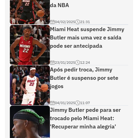
da NBA
04/02/2025
21:31
Miami Heat suspende Jimmy
Butler mais uma vez e saída
pode ser antecipada
23/01/2025
12:24
Após pedir troca, Jimmy
Butler é suspenso por sete
jogos
04/01/2025
11:07
Jimmy Butler pede para ser
trocado pelo Miami Heat:
'Recuperar minha alegria'