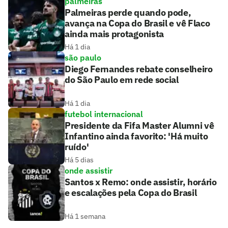
palmeiras
Palmeiras perde quando pode,
avança na Copa do Brasil e vê Flaco
ainda mais protagonista
Há 1 dia
são paulo
Diego Fernandes rebate conselheiro
do São Paulo em rede social
Há 1 dia
futebol internacional
Presidente da Fifa Master Alumni vê
Infantino ainda favorito: 'Há muito
ruído'
Há 5 dias
onde assistir
Santos x Remo: onde assistir, horário
e escalações pela Copa do Brasil
Há 1 semana