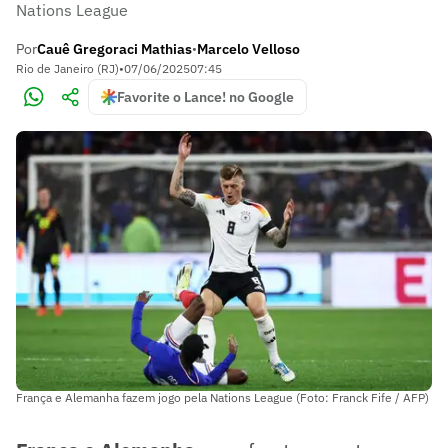
Nations League
Por
Cauê Gregoraci Mathias
Marcelo Velloso
•
Rio de Janeiro (RJ)
•
07/06/2025
07:45
Favorite o Lance! no Google
França e Alemanha fazem jogo pela Nations League (Foto: Franck Fife / AFP)