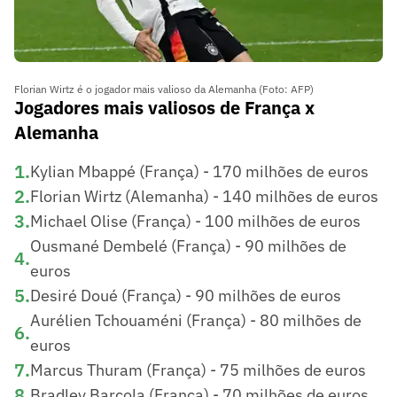
Florian Wirtz é o jogador mais valioso da Alemanha (Foto: AFP)
Jogadores mais valiosos de França x
Alemanha
1
.
Kylian Mbappé (França) - 170 milhões de euros
2
.
Florian Wirtz (Alemanha) - 140 milhões de euros
3
.
Michael Olise (França) - 100 milhões de euros
Ousmané Dembelé (França) - 90 milhões de
4
.
euros
5
.
Desiré Doué (França) - 90 milhões de euros
Aurélien Tchouaméni (França) - 80 milhões de
6
.
euros
7
.
Marcus Thuram (França) - 75 milhões de euros
8
.
Bradley Barcola (França) - 70 milhões de euros