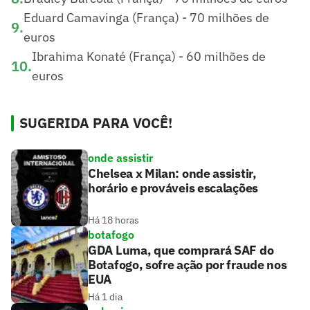
Eduard Camavinga (França) - 70 milhões de
9
.
euros
Ibrahima Konaté (França) - 60 milhões de
10
.
euros
SUGERIDA PARA VOCÊ!
onde assistir
Chelsea x Milan: onde assistir,
horário e prováveis escalações
Há 18 horas
botafogo
GDA Luma, que comprará SAF do
Botafogo, sofre ação por fraude nos
EUA
Há 1 dia