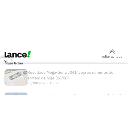
Brasil x Haiti
Olise na Copa: o craque francês que
poderia defender outras quatro seleções
Convocado: Chalobah herda vaga de
Livramento na Inglaterra
Baixa na Inglaterra: Tino Livramento
deve ser cortado da Copa do Mundo
após sofrer lesão
Fifa libera entrevistas em espanhol no
Mundial após polêmica com Vinícius
Júnior