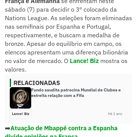
França e Alemanha
se enfrentam neste
sábado (7) para decidir o 3º colocado da
Nations League. As seleções foram eliminadas
nas semifinais por Espanha e Portugal,
respectivamente, e buscam a medalha de
bronze. Apesar do equilíbrio em campo, os
elencos apresentam uma diferença bilionária
no valor de mercado. O
Lance! Biz
mostra os
valores.
RELACIONADAS
Fundo saudita patrocina Mundial de Clubes e
estreita relação com a Fifa
Lance! Biz
Há 1 ano
➡️
Atuação de Mbappé contra a Espanha
divide opiniões na França