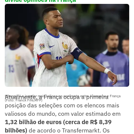
Atualmente, a França ocupa a primeira
Mbappé é o jogador mais valioso no confronto entre Alemanha e França
(Foto: Franck Fife/AFP)
posição das seleções com os elencos mais
valiosos do mundo, com valor estimado em
1,32 bilhão de euros (cerca de R$ 8,39
bilhões)
de acordo o Transfermarkt. Os