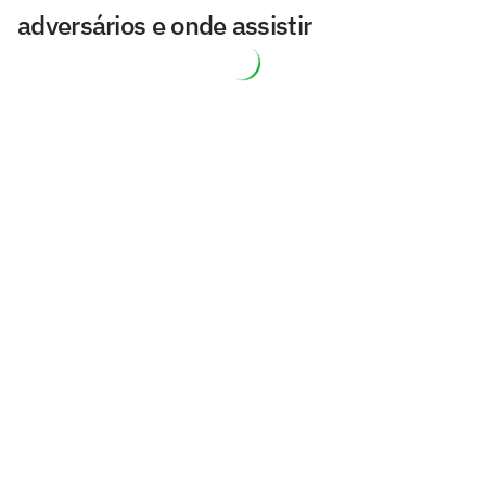
adversários e onde assistir
Relembre as estreias de Cristiano
Ronaldo em Copas do Mundo
Análise: Ancelotti desvia da pressão por
Neymar, mas encara clamor pelo
menino Endrick
Alexander-Arnold: por que o lateral é
ignorado na Inglaterra?
Oficial: Rúben Amorim é o novo
treinador do Milan
Erros em clássicos e acusação do Real
de torcer pelo Barça: conheça o juiz de