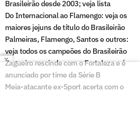
Brasileirão desde 2003; veja lista
Do Internacional ao Flamengo: veja os
maiores jejuns de título do Brasileirão
Palmeiras, Flamengo, Santos e outros:
veja todos os campeões do Brasileirão
Zagueiro rescinde com o Fortaleza e é
anunciado por time da Série B
Meia-atacante ex-Sport acerta com o
Ceará por empréstimo
Coritiba cede atacante de 21 anos para
time da Série B
Sport promove mudanças no