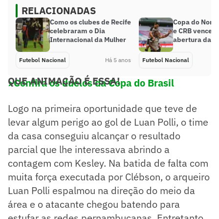
RELACIONADAS
Como os clubes de Recife
Copa do Norde
celebraram o Dia
e CRB vencem
Internacional da Mulher
abertura da 2
Futebol Nacional
Há 5 anos
Futebol Nacional
QUE ANIMAÇÃO É ESSA!
>Confira os duelos da Copa do Brasil
Logo na primeira oportunidade que teve de
levar algum perigo ao gol de Luan Polli, o time
da casa conseguiu alcançar o resultado
parcial que lhe interessava abrindo a
contagem com Kesley. Na batida de falta com
muita força executada por Clébson, o arqueiro
Luan Polli espalmou na direção do meio da
área e o atacante chegou batendo para
estufar as redes pernambucanas. Entretanto,