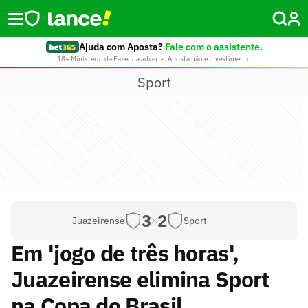
Ajuda com Aposta?
Fale com o assistente.
18+ Ministério da Fazenda adverte: Aposta não é investimento
Sport
3
2
Juazeirense
Sport
Em 'jogo de três horas',
Juazeirense elimina Sport
na Copa do Brasil