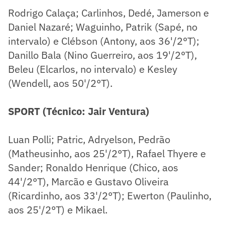
Rodrigo Calaça; Carlinhos, Dedé, Jamerson e
Daniel Nazaré; Waguinho, Patrik (Sapé, no
intervalo) e Clébson (Antony, aos 36'/2°T);
Danillo Bala (Nino Guerreiro, aos 19'/2°T),
Beleu (Elcarlos, no intervalo) e Kesley
(Wendell, aos 50'/2°T).
SPORT (Técnico: Jair Ventura)
Luan Polli; Patric, Adryelson, Pedrão
(Matheusinho, aos 25'/2°T), Rafael Thyere e
Sander; Ronaldo Henrique (Chico, aos
44'/2°T), Marcão e Gustavo Oliveira
(Ricardinho, aos 33'/2°T); Ewerton (Paulinho,
aos 25'/2°T) e Mikael.