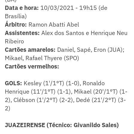
Data e hora:
10/03/2021 - 19h15 (de
Brasília)
Árbitro:
Ramon Abatti Abel
Assistentes:
Alex dos Santos e Henrique Neu
Ribeiro
Cartões amarelos:
Daniel, Sapé, Eron (JUA);
Mikael, Rafael Thyere (SPO)
Cartões vermelhos:
GOLS:
Kesley (1'/1°T) (1-0), Ronaldo
Henrique (11'/1°T) (1-1), Mikael (20'/1°T) (1-
2), Clébson (1'/2°T) (2-2), Dedé (21'/2°T) (3-
2)
JUAZEIRENSE (Técnico: Givanildo Sales)