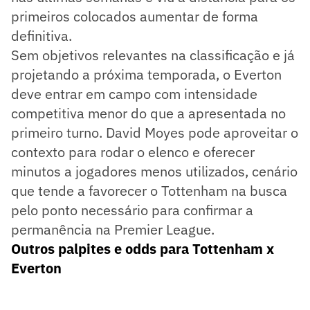
primeiros colocados aumentar de forma
definitiva.
Sem objetivos relevantes na classificação e já
projetando a próxima temporada, o Everton
deve entrar em campo com intensidade
competitiva menor do que a apresentada no
primeiro turno. David Moyes pode aproveitar o
contexto para rodar o elenco e oferecer
minutos a jogadores menos utilizados, cenário
que tende a favorecer o Tottenham na busca
pelo ponto necessário para confirmar a
permanência na Premier League.
Outros palpites e odds para Tottenham x
Everton