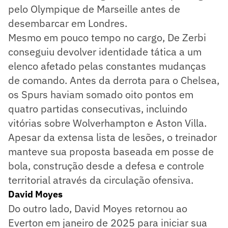
pelo Olympique de Marseille antes de
desembarcar em Londres.
Mesmo em pouco tempo no cargo, De Zerbi
conseguiu devolver identidade tática a um
elenco afetado pelas constantes mudanças
de comando. Antes da derrota para o Chelsea,
os Spurs haviam somado oito pontos em
quatro partidas consecutivas, incluindo
vitórias sobre Wolverhampton e Aston Villa.
Apesar da extensa lista de lesões, o treinador
manteve sua proposta baseada em posse de
bola, construção desde a defesa e controle
territorial através da circulação ofensiva.
David Moyes
Do outro lado, David Moyes retornou ao
Everton em janeiro de 2025 para iniciar sua