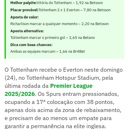
Melhor palpite:
Vitória do Tottenham – 1,92 na Betsson
Placar provável:
Tottenham 2 x 1 Everton – 7,80 na Betsson
Aposta de valor:
Richarlison marcar a qualquer momento – 2,20 na Betsson
Aposta alternativa:
Tottenham marcar o primeiro gol – 1,65 na Betano
Dica com boas chances:
Ambas as equipes marcam – 1,66 na Br4Bet
O Tottenham recebe o Everton neste domingo
(24), no Tottenham Hotspur Stadium, pela
última rodada da
Premier League
2025/2026
. Os Spurs entram pressionados,
ocupando a 17ª colocação com 38 pontos,
apenas dois acima da zona de rebaixamento,
e precisam de ao menos um empate para
garantir a permanência na elite inglesa.