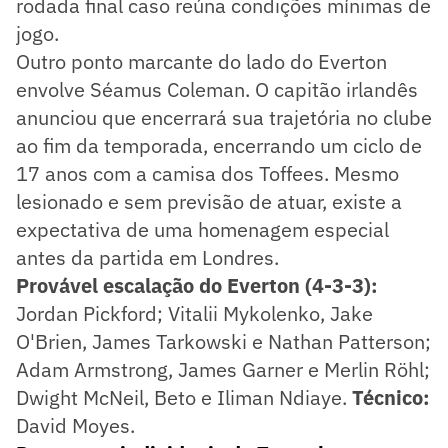
rodada final caso reúna condições mínimas de
jogo.
Outro ponto marcante do lado do Everton
envolve Séamus Coleman. O capitão irlandês
anunciou que encerrará sua trajetória no clube
ao fim da temporada, encerrando um ciclo de
17 anos com a camisa dos Toffees. Mesmo
lesionado e sem previsão de atuar, existe a
expectativa de uma homenagem especial
antes da partida em Londres.
Provável escalação do Everton (4-3-3):
Jordan Pickford; Vitalii Mykolenko, Jake
O'Brien, James Tarkowski e Nathan Patterson;
Adam Armstrong, James Garner e Merlin Röhl;
Dwight McNeil, Beto e Iliman Ndiaye.
Técnico:
David Moyes.