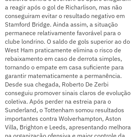
a reagir após o gol de Richarlison, mas não
conseguiram evitar o resultado negativo em
Stamford Bridge. Ainda assim, a situação
permanece relativamente favorável para o
clube londrino. O saldo de gols superior ao do
West Ham praticamente elimina o risco de
rebaixamento em caso de derrota simples,
tornando o empate em casa suficiente para
garantir matematicamente a permanência.
Desde sua chegada, Roberto De Zerbi
conseguiu promover sinais claros de evolução
coletiva. Após perder na estreia para o
Sunderland, o Tottenham somou resultados
importantes contra Wolverhampton, Aston
Villa, Brighton e Leeds, apresentando melhora
na organização ofensiva e maior controle da