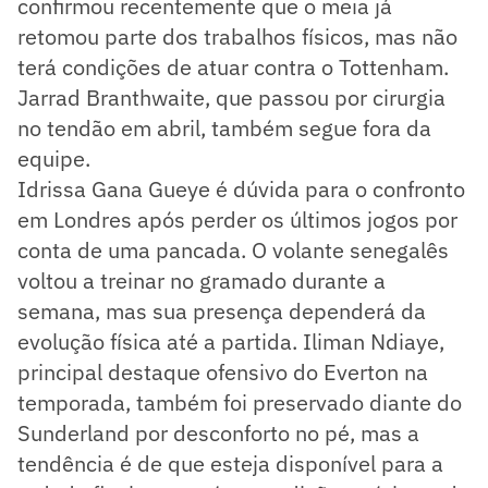
confirmou recentemente que o meia já
retomou parte dos trabalhos físicos, mas não
terá condições de atuar contra o Tottenham.
Jarrad Branthwaite, que passou por cirurgia
no tendão em abril, também segue fora da
equipe.
Idrissa Gana Gueye é dúvida para o confronto
em Londres após perder os últimos jogos por
conta de uma pancada. O volante senegalês
voltou a treinar no gramado durante a
semana, mas sua presença dependerá da
evolução física até a partida. Iliman Ndiaye,
principal destaque ofensivo do Everton na
temporada, também foi preservado diante do
Sunderland por desconforto no pé, mas a
tendência é de que esteja disponível para a