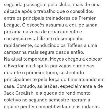
segunda passagem pelo clube, mais de uma
década após o trabalho que o consolidou
entre os principais treinadores da Premier
League. O escocês assumiu a equipe ainda
próxima da zona de rebaixamento e
conseguiu estabilizar o desempenho
rapidamente, conduzindo os Toffees a uma
campanha mais segura desde então.
Na atual temporada, Moyes chegou a colocar
o Everton na disputa por vagas europeias
durante o primeiro turno, sustentado
principalmente pela força do time atuando em
casa. Contudo, as lesões, especialmente a de
Jack Grealish, e a queda de rendimento
coletivo no segundo semestre fizeram a
equipe perder competitividade nas rodadas