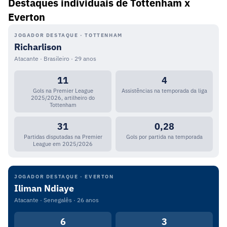
Destaques individuais de Tottenham x
Everton
JOGADOR DESTAQUE · TOTTENHAM
Richarlison
Atacante · Brasileiro · 29 anos
11
4
Gols na Premier League
Assistências na temporada da liga
2025/2026, artilheiro do
Tottenham
31
0,28
Partidas disputadas na Premier
Gols por partida na temporada
League em 2025/2026
JOGADOR DESTAQUE · EVERTON
Iliman Ndiaye
Atacante · Senegalês · 26 anos
6
3