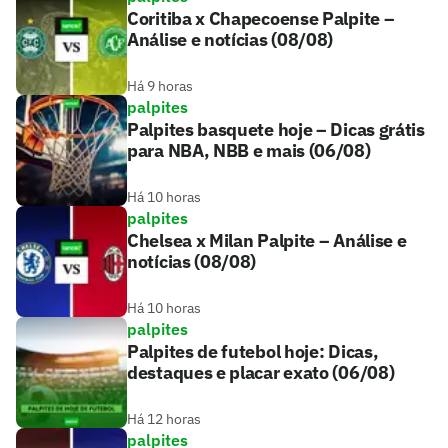
Coritiba x Chapecoense Palpite –
Análise e notícias (08/08)
Há 9 horas
palpites
Palpites basquete hoje – Dicas grátis
para NBA, NBB e mais (06/08)
Há 10 horas
palpites
Chelsea x Milan Palpite – Análise e
notícias (08/08)
Há 10 horas
palpites
Palpites de futebol hoje: Dicas,
destaques e placar exato (06/08)
Há 12 horas
palpites