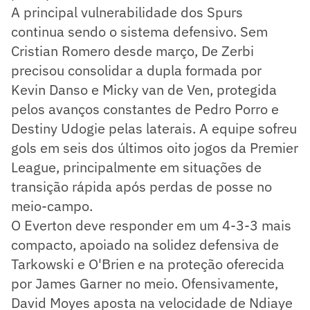
A principal vulnerabilidade dos Spurs
continua sendo o sistema defensivo. Sem
Cristian Romero desde março, De Zerbi
precisou consolidar a dupla formada por
Kevin Danso e Micky van de Ven, protegida
pelos avanços constantes de Pedro Porro e
Destiny Udogie pelas laterais. A equipe sofreu
gols em seis dos últimos oito jogos da Premier
League, principalmente em situações de
transição rápida após perdas de posse no
meio-campo.
O Everton deve responder em um 4-3-3 mais
compacto, apoiado na solidez defensiva de
Tarkowski e O'Brien e na proteção oferecida
por James Garner no meio. Ofensivamente,
David Moyes aposta na velocidade de Ndiaye