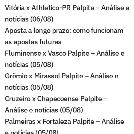
Vitória x Athletico-PR Palpite – Análise e
notícias (06/08)
Aposta a longo prazo: como funcionam
as apostas futuras
Fluminense x Vasco Palpite – Análise e
notícias (05/08)
Grêmio x Mirassol Palpite – Análise e
notícias (05/08)
Cruzeiro x Chapecoense Palpite –
Análise e notícias (05/08)
Palmeiras x Fortaleza Palpite – Análise
e notícias (05/08)