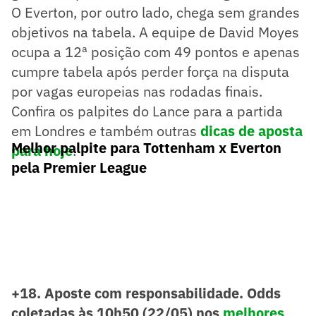
O Everton, por outro lado, chega sem grandes
objetivos na tabela. A equipe de David Moyes
ocupa a 12ª posição com 49 pontos e apenas
cumpre tabela após perder força na disputa
por vagas europeias nas rodadas finais.
Confira os palpites do Lance para a partida
em Londres e também outras
dicas de aposta
Melhor palpite para Tottenham x Everton
para hoje
.
pela Premier League
+18. Aposte com responsabilidade. Odds
coletadas às 10h50 (22/05) nos
melhores