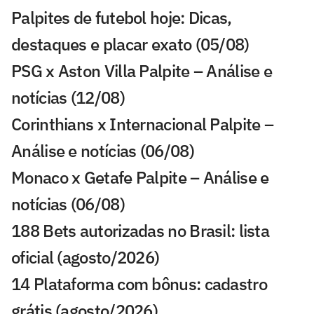
Palpites de futebol hoje: Dicas,
destaques e placar exato (05/08)
PSG x Aston Villa Palpite – Análise e
notícias (12/08)
Corinthians x Internacional Palpite –
Análise e notícias (06/08)
Monaco x Getafe Palpite – Análise e
notícias (06/08)
188 Bets autorizadas no Brasil: lista
oficial (agosto/2026)
14 Plataforma com bônus: cadastro
grátis (agosto/2026)