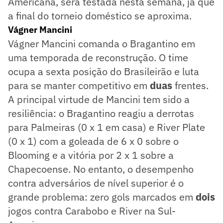
Americana, será testada nesta semana, já que
a final do torneio doméstico se aproxima.
Vágner Mancini
Vágner Mancini comanda o Bragantino em
uma temporada de reconstrução. O time
ocupa a sexta posição do Brasileirão e luta
para se manter competitivo em
duas
frentes.
A principal virtude de Mancini tem sido a
resiliência: o Bragantino reagiu a derrotas
para Palmeiras (0 x 1 em casa) e River Plate
(0 x 1) com a goleada de 6 x 0 sobre o
Blooming e a vitória por 2 x 1 sobre a
Chapecoense. No entanto, o desempenho
contra adversários de nível superior é o
grande problema: zero gols marcados em
dois
jogos contra Carabobo e River na Sul-