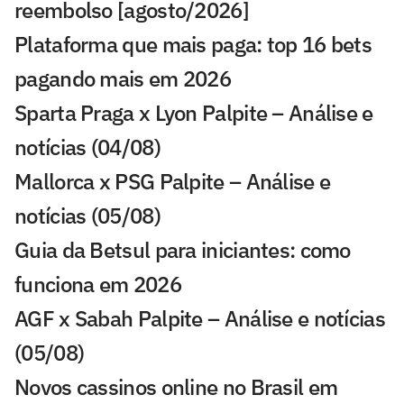
reembolso [agosto/2026]
Plataforma que mais paga: top 16 bets
pagando mais em 2026
Sparta Praga x Lyon Palpite – Análise e
notícias (04/08)
Mallorca x PSG Palpite – Análise e
notícias (05/08)
Guia da Betsul para iniciantes: como
funciona em 2026
AGF x Sabah Palpite – Análise e notícias
(05/08)
Novos cassinos online no Brasil em