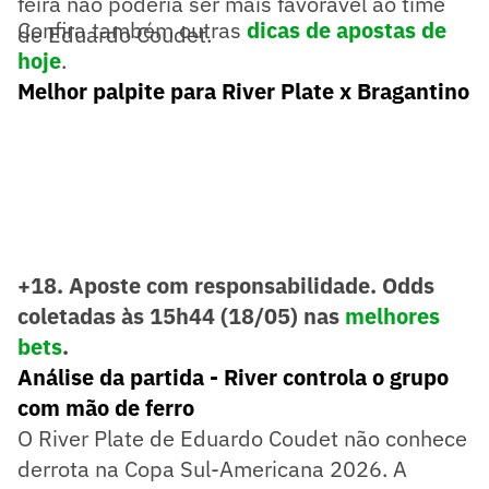
feira não poderia ser mais favorável ao time
Confira também outras
dicas de apostas de
de Eduardo Coudet.
hoje
.
Melhor palpite para River Plate x Bragantino
+18. Aposte com responsabilidade. Odds
coletadas às 15h44 (18/05) nas
melhores
bets
.
Análise da partida - River controla o grupo
com mão de ferro
O River Plate de Eduardo Coudet não conhece
derrota na Copa Sul-Americana 2026. A