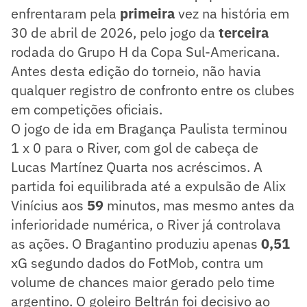
enfrentaram pela
primeira
vez na história em
30 de abril de 2026, pelo jogo da
terceira
rodada do Grupo H da Copa Sul-Americana.
Antes desta edição do torneio, não havia
qualquer registro de confronto entre os clubes
em competições oficiais.
O jogo de ida em Bragança Paulista terminou
1 x 0 para o River, com gol de cabeça de
Lucas Martínez Quarta nos acréscimos. A
partida foi equilibrada até a expulsão de Alix
Vinícius aos
59
minutos, mas mesmo antes da
inferioridade numérica, o River já controlava
as ações. O Bragantino produziu apenas
0,51
xG segundo dados do FotMob, contra um
volume de chances maior gerado pelo time
argentino. O goleiro Beltrán foi decisivo ao