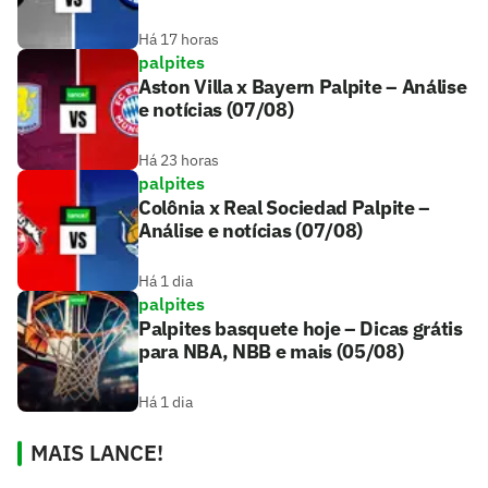
Há 17 horas
palpites
Aston Villa x Bayern Palpite – Análise
e notícias (07/08)
Há 23 horas
palpites
Colônia x Real Sociedad Palpite –
Análise e notícias (07/08)
Há 1 dia
palpites
Palpites basquete hoje – Dicas grátis
para NBA, NBB e mais (05/08)
Há 1 dia
MAIS LANCE!