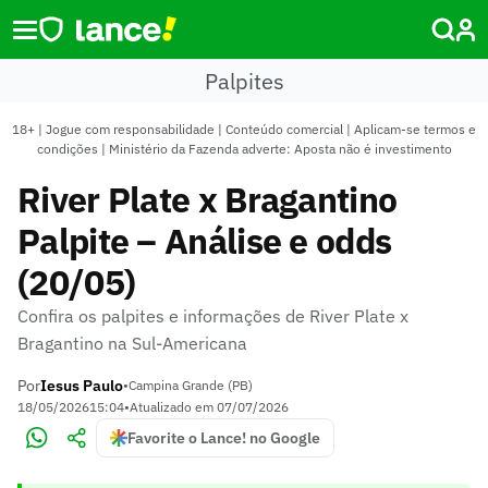
Palpites
18+ | Jogue com responsabilidade | Conteúdo comercial | Aplicam-se termos e
condições | Ministério da Fazenda adverte: Aposta não é investimento
River Plate x Bragantino
Palpite – Análise e odds
(20/05)
Confira os palpites e informações de River Plate x
Bragantino na Sul-Americana
Por
Iesus Paulo
•
Campina Grande (PB)
18/05/2026
15:04
•
Atualizado em
07/07/2026
Favorite o Lance! no Google