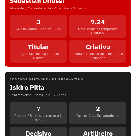
Sebastián Driussi
Atacante / Meia-atacante · Argentino · 30 anos
3
7.24
Gols no Torneo Apertura 2026
Nota média na temporada
(FotMob)
Titular
Criativo
Peça-chave no esquema de
Lidera chances criadas no ataque
Coudet
Millonario
JOGADOR DESTAQUE · RB BRAGANTINO
Isidro Pitta
Centroavante · Paraguaio · 26 anos
7
2
Gols em 18 jogos na temporada
Gols na Copa Sul-Americana
2026
Decisivo
Artilheiro