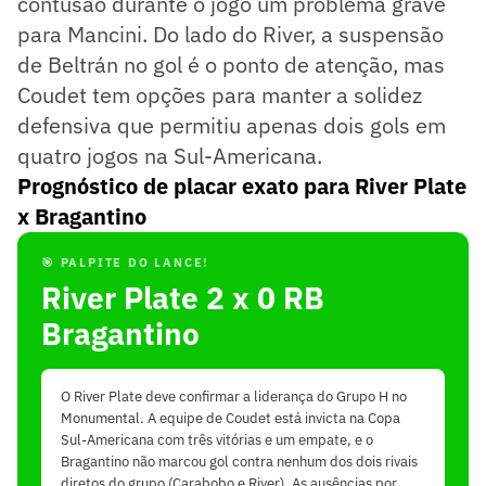
contusão durante o jogo um problema grave
para Mancini. Do lado do River, a suspensão
de Beltrán no gol é o ponto de atenção, mas
Coudet tem opções para manter a solidez
defensiva que permitiu apenas dois gols em
quatro jogos na Sul-Americana.
Prognóstico de placar exato para River Plate
x Bragantino
🎯 PALPITE DO LANCE!
River Plate 2 x 0 RB
Bragantino
O River Plate deve confirmar a liderança do Grupo H no
Monumental. A equipe de Coudet está invicta na Copa
Sul-Americana com três vitórias e um empate, e o
Bragantino não marcou gol contra nenhum dos dois rivais
diretos do grupo (Carabobo e River). As ausências por