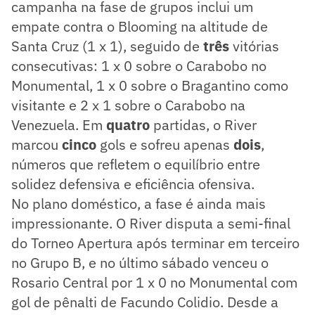
campanha na fase de grupos inclui um
empate contra o Blooming na altitude de
Santa Cruz (1 x 1), seguido de
três
vitórias
consecutivas: 1 x 0 sobre o Carabobo no
Monumental, 1 x 0 sobre o Bragantino como
visitante e 2 x 1 sobre o Carabobo na
Venezuela. Em
quatro
partidas, o River
marcou
cinco
gols e sofreu apenas
dois
,
números que refletem o equilíbrio entre
solidez defensiva e eficiência ofensiva.
No plano doméstico, a fase é ainda mais
impressionante. O River disputa a semi-final
do Torneo Apertura após terminar em terceiro
no Grupo B, e no último sábado venceu o
Rosario Central por 1 x 0 no Monumental com
gol de pênalti de Facundo Colidio. Desde a