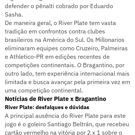
defender o pênalti cobrado por Eduardo
Sasha.
De maneira geral, o River Plate tem vasta
tradição em confrontos contra clubes
brasileiros na América do Sul. Os Millonarios
eliminaram equipes como Cruzeiro, Palmeiras
e Athletico-PR em edições recentes de
competições continentais. O Bragantino, por
outro lado, tem experiência internacional mais
limitada e busca avançar pela primeira vez em
uma competição continental.
Notícias de River Plate x Bragantino
River Plate: desfalques e dúvidas
A principal ausência do River Plate para este
jogo é o goleiro Santiago Beltrán, que recebeu
cartão vermelho na vitória por 2 x 1 sobre o