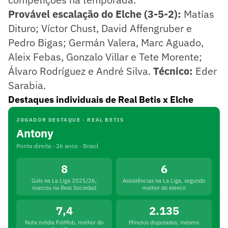
Provável escalação do Elche (3-5-2):
Matías
Dituro; Víctor Chust, David Affengruber e
Pedro Bigas; Germán Valera, Marc Aguado,
Aleix Febas, Gonzalo Villar e Tete Morente;
Álvaro Rodríguez e André Silva.
Técnico:
Eder
Sarabia.
Destaques individuais de Real Betis x Elche
JOGADOR DESTAQUE · REAL BETIS
Antony
Ponta direita · 26 anos · Brasil
8
6
Gols na La Liga 2025/26,
Assistências na La Liga, segundo
marcou na Real Sociedad
melhor do elenco
7,4
2.135
Nota média FotMob, melhor do
Minutos disputados, mesmo