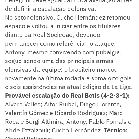
de definir a escalação defensiva.
No setor ofensivo, Cucho Hernández retomou
espaço e voltou a iniciar entre os titulares
diante da Real Sociedad, devendo
permanecer como referência no ataque.
Antony, mesmo convivendo com pubalgia,
segue sendo uma das principais armas
ofensivas da equipe: o brasileiro marcou
novamente na última rodada e soma oito gols
e seis assistências na atual edição da La Liga.
Provável escalação do Real Betis (4-2-3-1):
Álvaro Valles; Aitor Ruibal, Diego Llorente,
Valentín Gómez e Ricardo Rodríguez; Marc
Roca e Sergi Altimira; Antony, Pablo Fornals e
Abde Ezzalzouli; Cucho Hernández.
Técnico:
Manuel Pellegrini.