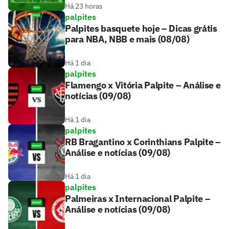
Há 23 horas
palpites
Palpites basquete hoje – Dicas grátis
para NBA, NBB e mais (08/08)
Há 1 dia
palpites
Flamengo x Vitória Palpite – Análise e
notícias (09/08)
Há 1 dia
palpites
RB Bragantino x Corinthians Palpite –
Análise e notícias (09/08)
Há 1 dia
palpites
Palmeiras x Internacional Palpite –
Análise e notícias (09/08)