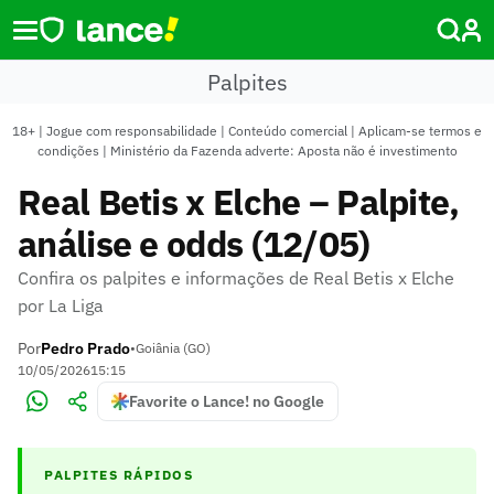
Palpites
18+ | Jogue com responsabilidade | Conteúdo comercial | Aplicam-se termos e
condições | Ministério da Fazenda adverte: Aposta não é investimento
Real Betis x Elche – Palpite,
análise e odds (12/05)
Confira os palpites e informações de Real Betis x Elche
por La Liga
Por
Pedro Prado
•
Goiânia (GO)
10/05/2026
15:15
Favorite o Lance! no Google
PALPITES RÁPIDOS