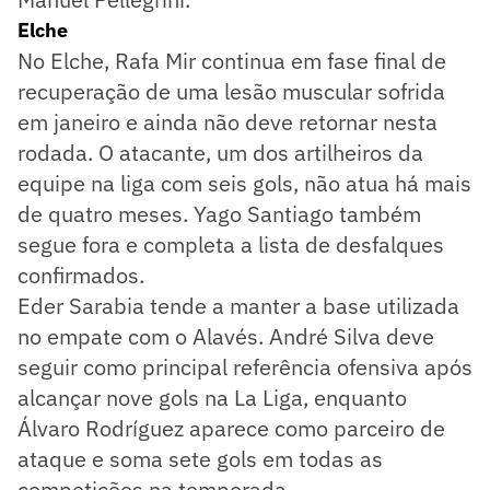
Elche
No Elche, Rafa Mir continua em fase final de
recuperação de uma lesão muscular sofrida
em janeiro e ainda não deve retornar nesta
rodada. O atacante, um dos artilheiros da
equipe na liga com seis gols, não atua há mais
de quatro meses. Yago Santiago também
segue fora e completa a lista de desfalques
confirmados.
Eder Sarabia tende a manter a base utilizada
no empate com o Alavés. André Silva deve
seguir como principal referência ofensiva após
alcançar nove gols na La Liga, enquanto
Álvaro Rodríguez aparece como parceiro de
ataque e soma sete gols em todas as
competições na temporada.