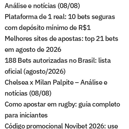
Análise e notícias (08/08)
Plataforma de 1 real: 10 bets seguras
com depósito mínimo de R$1
Melhores sites de apostas: top 21 bets
em agosto de 2026
188 Bets autorizadas no Brasil: lista
oficial (agosto/2026)
Chelsea x Milan Palpite – Análise e
notícias (08/08)
Como apostar em rugby: guia completo
para iniciantes
Código promocional Novibet 2026: use