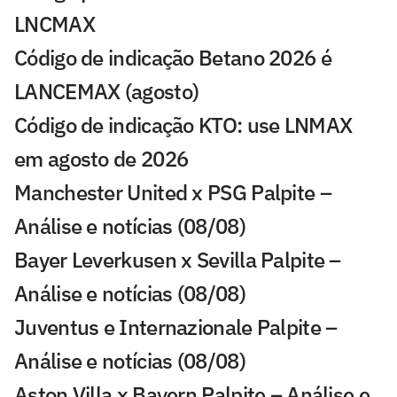
LNCMAX
Código de indicação Betano 2026 é
LANCEMAX (agosto)
Código de indicação KTO: use LNMAX
em agosto de 2026
Manchester United x PSG Palpite –
Análise e notícias (08/08)
Bayer Leverkusen x Sevilla Palpite –
Análise e notícias (08/08)
Juventus e Internazionale Palpite –
Análise e notícias (08/08)
Aston Villa x Bayern Palpite – Análise e