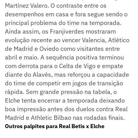
Martínez Valero. O contraste entre os
desempenhos em casa e fora segue sendo o
principal problema do time na temporada.
Ainda assim, os Franjiverdes mostraram
evolução recente ao vencer Valencia, Atlético
de Madrid e Oviedo como visitantes entre
abril e maio. A sequência positiva terminou
com derrota para o Celta de Vigo e empate
diante do Alavés, mas reforçou a capacidade
do time de competir em jogos de transição
rápida. Sem grande pressão na tabela, o
Elche tenta encerrar a temporada deixando
boa impressão antes dos duelos contra Real
Madrid e Athletic Bilbao nas rodadas finais.
Outros palpites para Real Betis x Elche