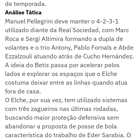
de temporada.
Análise Tática
Manuel Pellegrini deve manter o 4-2-3-1
utilizado diante da Real Sociedad, com Marc
Roca e Sergi Altimira formando a dupla de
volantes e o trio Antony, Pablo Fornals e Abde
Ezzalzouli atuando atrás de Cucho Hernández.
A ideia do Betis passa por acelerar pelos
lados e explorar os espaços que o Elche
costuma deixar entre as linhas quando atua
fora de casa.
O Elche, por sua vez, tem utilizado sistemas
com três zagueiros nas últimas rodadas,
buscando maior proteção defensiva sem
abandonar a proposta de posse de bola
característica do trabalho de Eder Sarabia. O