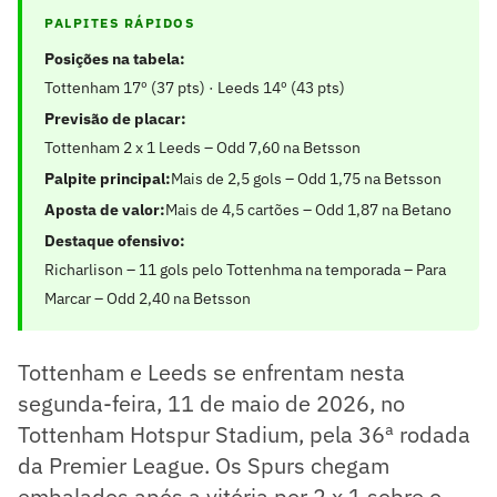
PALPITES RÁPIDOS
Posições na tabela:
Tottenham 17º (37 pts) · Leeds 14º (43 pts)
Previsão de placar:
Tottenham 2 x 1 Leeds – Odd 7,60 na Betsson
Palpite principal:
Mais de 2,5 gols – Odd 1,75 na Betsson
Aposta de valor:
Mais de 4,5 cartões – Odd 1,87 na Betano
Destaque ofensivo:
Richarlison – 11 gols pelo Tottenhma na temporada – Para
Marcar – Odd 2,40 na Betsson
Tottenham e Leeds se enfrentam nesta
segunda-feira, 11 de maio de 2026, no
Tottenham Hotspur Stadium, pela 36ª rodada
da Premier League. Os Spurs chegam
embalados após a vitória por 2 x 1 sobre o