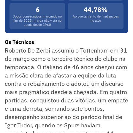
6
44,78%
Jogos consecutivos marcando no
Aproveitamento de finalizações
fim de 2025, marca não vista no
no alvo
Leeds desde 1960
Os Técnicos
Roberto De Zerbi assumiu o Tottenham em 31
de março como o terceiro técnico do clube na
temporada. O italiano de 46 anos chegou com
a missão clara de afastar a equipe da luta
contra o rebaixamento e adotou um discurso
mais pragmático desde a chegada. Em quatro
partidas, conquistou duas vitórias, um empate
e uma derrota, somando sete pontos,
desempenho superior ao do período final de
Igor Tudor, quando os Spurs haviam