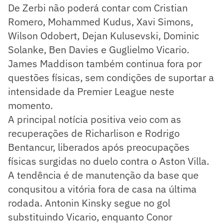
De Zerbi não poderá contar com Cristian
Romero, Mohammed Kudus, Xavi Simons,
Wilson Odobert, Dejan Kulusevski, Dominic
Solanke, Ben Davies e Guglielmo Vicario.
James Maddison também continua fora por
questões físicas, sem condições de suportar a
intensidade da Premier League neste
momento.
A principal notícia positiva veio com as
recuperações de Richarlison e Rodrigo
Bentancur, liberados após preocupações
físicas surgidas no duelo contra o Aston Villa.
A tendência é de manutenção da base que
conqusitou a vitória fora de casa na última
rodada. Antonin Kinsky segue no gol
substituindo Vicario, enquanto Conor