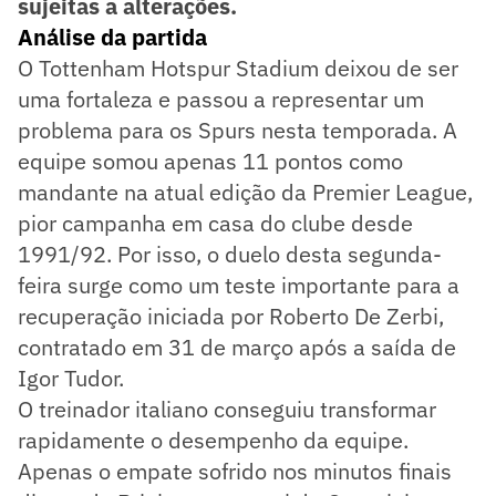
sujeitas a alterações.
Análise da partida
O Tottenham Hotspur Stadium deixou de ser
uma fortaleza e passou a representar um
problema para os Spurs nesta temporada. A
equipe somou apenas 11 pontos como
mandante na atual edição da Premier League,
pior campanha em casa do clube desde
1991/92. Por isso, o duelo desta segunda-
feira surge como um teste importante para a
recuperação iniciada por Roberto De Zerbi,
contratado em 31 de março após a saída de
Igor Tudor.
O treinador italiano conseguiu transformar
rapidamente o desempenho da equipe.
Apenas o empate sofrido nos minutos finais