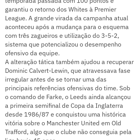
temporada passada com 100 pontos e
garantiu o retorno dos Whites à Premier
League. A grande virada da campanha atual
aconteceu após a mudança para o esquema
com três zagueiros e utilização do 3-5-2,
sistema que potencializou o desempenho
ofensivo da equipe.
A alteração tática também ajudou a recuperar
Dominic Calvert-Lewin, que atravessava fase
irregular antes de se tornar uma das
principais referências ofensivas do time. Sob
o comando de Farke, o Leeds ainda alcançou
a primeira semifinal de Copa da Inglaterra
desde 1986/87 e conquistou uma histórica
vitória sobre o Manchester United em Old
Trafford, algo que o clube não conseguia pela