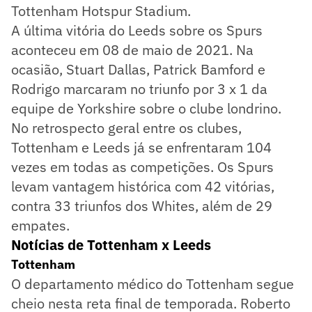
Tottenham Hotspur Stadium.
A última vitória do Leeds sobre os Spurs
aconteceu em 08 de maio de 2021. Na
ocasião, Stuart Dallas, Patrick Bamford e
Rodrigo marcaram no triunfo por 3 x 1 da
equipe de Yorkshire sobre o clube londrino.
No retrospecto geral entre os clubes,
Tottenham e Leeds já se enfrentaram 104
vezes em todas as competições. Os Spurs
levam vantagem histórica com 42 vitórias,
contra 33 triunfos dos Whites, além de 29
empates.
Notícias de Tottenham x Leeds
Tottenham
O departamento médico do Tottenham segue
cheio nesta reta final de temporada. Roberto