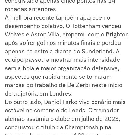
conquistado apenas cinco pontos nas 14
rodadas anteriores.
A melhora recente também aparece no
desempenho coletivo. O Tottenham venceu
Wolves e Aston Villa, empatou com o Brighton
após sofrer gol nos minutos finais e perdeu
apenas na estreia diante do Sunderland. A
equipe passou a mostrar mais intensidade
sem a bola e maior organização defensiva,
aspectos que rapidamente se tornaram
marcas do trabalho de De Zerbi neste início
de trajetória em Londres.
Do outro lado, Daniel Farke vive cenário mais
estável no comando do Leeds. O treinador
alemão assumiu o clube em julho de 2023,
conquistou o título da Championship na