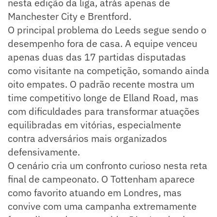
nesta edição da liga, atrás apenas de
Manchester City e Brentford.
O principal problema do Leeds segue sendo o
desempenho fora de casa. A equipe venceu
apenas duas das 17 partidas disputadas
como visitante na competição, somando ainda
oito empates. O padrão recente mostra um
time competitivo longe de Elland Road, mas
com dificuldades para transformar atuações
equilibradas em vitórias, especialmente
contra adversários mais organizados
defensivamente.
O cenário cria um confronto curioso nesta reta
final de campeonato. O Tottenham aparece
como favorito atuando em Londres, mas
convive com uma campanha extremamente