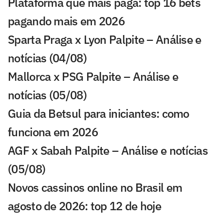
Plataforma que mais paga: top 16 bets
pagando mais em 2026
Sparta Praga x Lyon Palpite – Análise e
notícias (04/08)
Mallorca x PSG Palpite – Análise e
notícias (05/08)
Guia da Betsul para iniciantes: como
funciona em 2026
AGF x Sabah Palpite – Análise e notícias
(05/08)
Novos cassinos online no Brasil em
agosto de 2026: top 12 de hoje