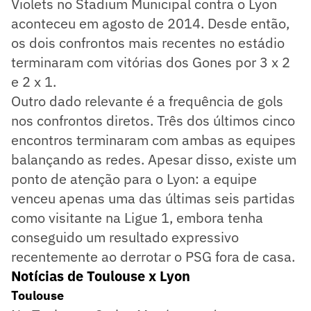
Violets no Stadium Municipal contra o Lyon
aconteceu em agosto de 2014. Desde então,
os dois confrontos mais recentes no estádio
terminaram com vitórias dos Gones por 3 x 2
e 2 x 1.
Outro dado relevante é a frequência de gols
nos confrontos diretos. Três dos últimos cinco
encontros terminaram com ambas as equipes
balançando as redes. Apesar disso, existe um
ponto de atenção para o Lyon: a equipe
venceu apenas uma das últimas seis partidas
como visitante na Ligue 1, embora tenha
conseguido um resultado expressivo
recentemente ao derrotar o PSG fora de casa.
Notícias de Toulouse x Lyon
Toulouse