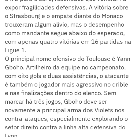
expor fragilidades defensivas. A vitória sobre
o Strasbourg e o empate diante do Monaco
trouxeram algum alívio, mas o desempenho
como mandante segue abaixo do esperado,
com apenas quatro vitórias em 16 partidas na
Ligue 1.
O principal nome ofensivo do Toulouse é Yann
Gboho. Artilheiro da equipe no campeonato,
com oito gols e duas assistências, o atacante
é também o jogador mais agressivo no drible
e nas finalizações dentro do elenco. Sem
marcar há três jogos, Gboho deve ser
novamente a principal arma dos Violets nos
contra-ataques, especialmente explorando o
setor direito contra a linha alta defensiva do
Lyon.