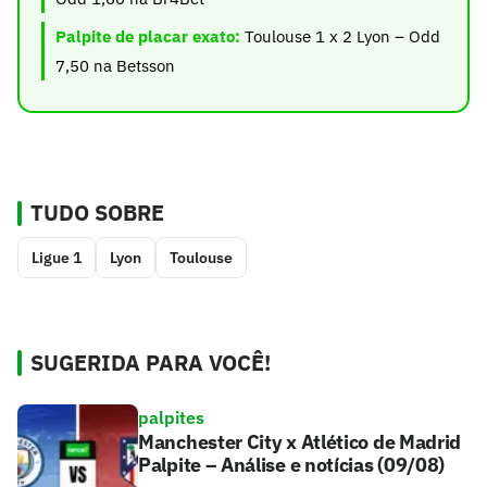
Palpite de placar exato:
Toulouse 1 x 2 Lyon – Odd
7,50 na Betsson
TUDO SOBRE
Ligue 1
Lyon
Toulouse
SUGERIDA PARA VOCÊ!
palpites
Manchester City x Atlético de Madrid
Palpite – Análise e notícias (09/08)