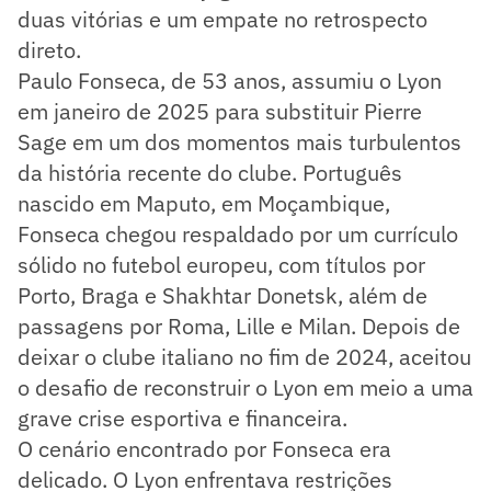
duas vitórias e um empate no retrospecto
direto.
Paulo Fonseca, de 53 anos, assumiu o Lyon
em janeiro de 2025 para substituir Pierre
Sage em um dos momentos mais turbulentos
da história recente do clube. Português
nascido em Maputo, em Moçambique,
Fonseca chegou respaldado por um currículo
sólido no futebol europeu, com títulos por
Porto, Braga e Shakhtar Donetsk, além de
passagens por Roma, Lille e Milan. Depois de
deixar o clube italiano no fim de 2024, aceitou
o desafio de reconstruir o Lyon em meio a uma
grave crise esportiva e financeira.
O cenário encontrado por Fonseca era
delicado. O Lyon enfrentava restrições