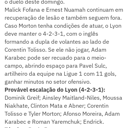
o duelo deste domingo.
Malick Fofana e Ernest Nuamah continuam em
recuperação de lesão e também seguem fora.
Caso Morton tenha condições de atuar, o Lyon
deve manter o 4-2-3-1, com o inglês
formando a dupla de volantes ao lado de
Corentin Tolisso. Se ele não jogar, Adam
Karabec pode ser recuado para o meio-
campo, abrindo espaço para Pavel Sulc,
artilheiro da equipe na Ligue 1 com 11 gols,
ganhar minutos no setor ofensivo.
Provável escalação do Lyon (4-2-3-1):
Dominik Greif; Ainsley Maitland-Niles, Moussa
Niakhate, Clinton Mata e Abner; Corentin
Tolisso e Tyler Morton; Afonso Moreira, Adam
Karabec e Roman Yaremchuk; Endrick.