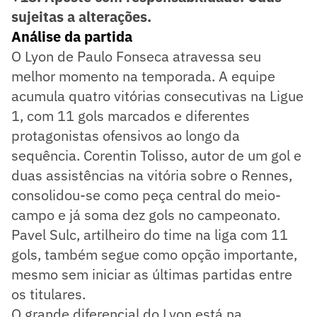
sujeitas a alterações.
Análise da partida
O Lyon de Paulo Fonseca atravessa seu
melhor momento na temporada. A equipe
acumula quatro vitórias consecutivas na Ligue
1, com 11 gols marcados e diferentes
protagonistas ofensivos ao longo da
sequência. Corentin Tolisso, autor de um gol e
duas assistências na vitória sobre o Rennes,
consolidou-se como peça central do meio-
campo e já soma dez gols no campeonato.
Pavel Sulc, artilheiro do time na liga com 11
gols, também segue como opção importante,
mesmo sem iniciar as últimas partidas entre
os titulares.
O grande diferencial do Lyon está na