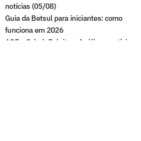
notícias (05/08)
Guia da Betsul para iniciantes: como
funciona em 2026
AGF x Sabah Palpite – Análise e notícias
(05/08)
Novos cassinos online no Brasil em
agosto de 2026: top 12 de hoje
Top 10 casas de apostas que aceitam
Pix em agosto de 2026
Milan x Internazionale Palpite – Análise
e notícias (05/08)
Napoli x Osasuna Palpite – Análise e