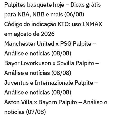
Palpites basquete hoje – Dicas grátis
para NBA, NBB e mais (06/08)
Código de indicação KTO: use LNMAX
em agosto de 2026
Manchester United x PSG Palpite –
Análise e notícias (08/08)
Bayer Leverkusen x Sevilla Palpite –
Análise e notícias (08/08)
Juventus e Internazionale Palpite –
Análise e notícias (08/08)
Aston Villa x Bayern Palpite – Análise e
notícias (07/08)