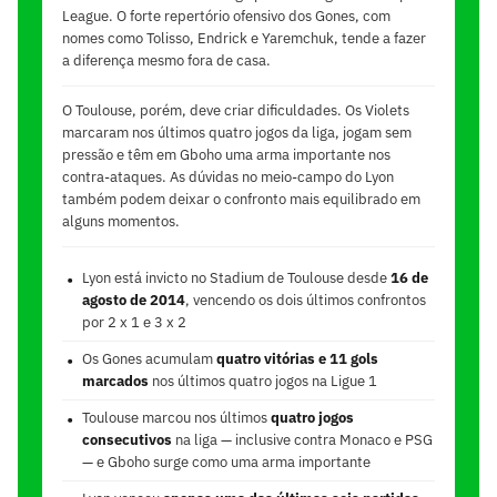
League. O forte repertório ofensivo dos Gones, com
nomes como Tolisso, Endrick e Yaremchuk, tende a fazer
a diferença mesmo fora de casa.
O Toulouse, porém, deve criar dificuldades. Os Violets
marcaram nos últimos quatro jogos da liga, jogam sem
pressão e têm em Gboho uma arma importante nos
contra-ataques. As dúvidas no meio-campo do Lyon
também podem deixar o confronto mais equilibrado em
alguns momentos.
Lyon está invicto no Stadium de Toulouse desde
16 de
agosto de 2014
, vencendo os dois últimos confrontos
por 2 x 1 e 3 x 2
Os Gones acumulam
quatro vitórias e 11 gols
marcados
nos últimos quatro jogos na Ligue 1
Toulouse marcou nos últimos
quatro jogos
consecutivos
na liga — inclusive contra Monaco e PSG
— e Gboho surge como uma arma importante