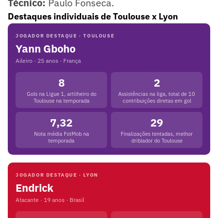
Técnico:
Paulo Fonseca.
Destaques individuais de Toulouse x Lyon
JOGADOR DESTAQUE · TOULOUSE
Yann Gboho
Aileiro · 25 anos · França
8
2
Gols na Ligue 1, artilheiro do
Assistências na liga, total de 10
Toulouse na temporada
contribuições diretas em gol
7,32
29
Nota média FotMob na
Finalizações tentadas, melhor
temporada
driblador do Toulouse
JOGADOR DESTAQUE · LYON
Endrick
Atacante · 19 anos · Brasil