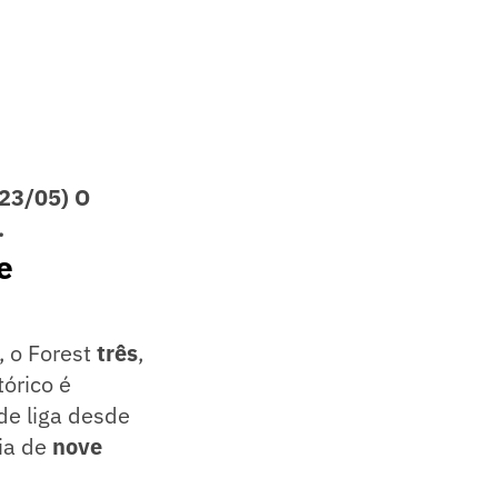
(23/05) O
.
e
, o Forest
três
,
órico é
de liga desde
ia de
nove