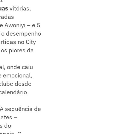
uas
vitórias,
leadas
e Awoniyi – e 5
m, o desempenho
rtidas no City
 os piores da
l, onde caiu
 e emocional,
 clube desde
calendário
 A sequência de
ates –
is do
opeia. O