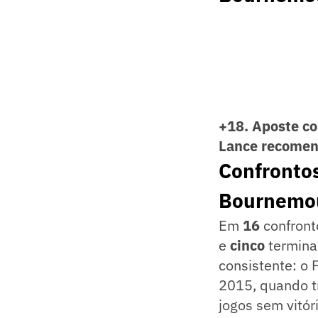
+18. Aposte co
Lance recome
Confrontos
Bournemo
Em
16
confron
e
cinco
termina
consistente: o
2015, quando t
jogos sem vitór