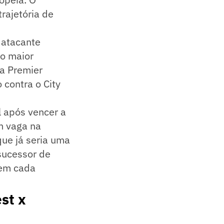
rajetória de
o atacante
 o maior
da Premier
contra o City
al após vencer a
m vaga na
ue já seria uma
sucessor de
 em cada
st x