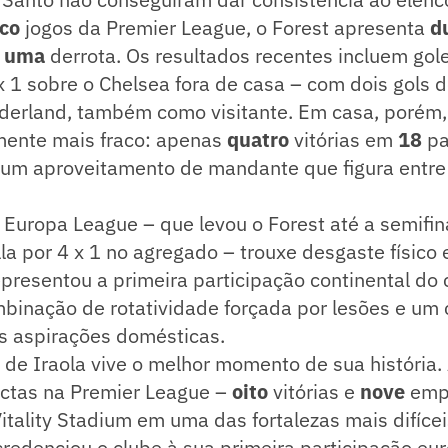
nco
jogos da Premier League, o Forest apresenta
d
e
uma
derrota. Os resultados recentes incluem go
x 1 sobre o Chelsea fora de casa – com dois gols d
nderland, também como visitante. Em casa, poré
mente mais fraco: apenas
quatro
vitórias em
18
pa
, um aproveitamento de mandante que figura entre
uropa League – que levou o Forest até a semifina
lla por 4 x 1 no agregado – trouxe desgaste físico
resentou a primeira participação continental do
binação de rotatividade forçada por lesões e um 
s aspirações domésticas.
de Iraola vive o melhor momento de sua história.
victas na Premier League –
oito
vitórias e
nove
emp
itality Stadium em uma das fortalezas mais difíce
edenciou o clube à sua primeira participação eur