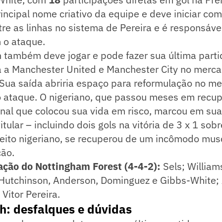
incipal nome criativo da equipe e deve iniciar como
tre as linhas no sistema de Pereira e é responsáve
 o ataque.
n também deve jogar e pode fazer sua última parti
sa a Manchester United e Manchester City no merc
 Sua saída abriria espaço para reformulação no m
 o ataque. O nigeriano, que passou meses em rec
inal que colocou sua vida em risco, marcou em su
tular – incluindo dois gols na vitória de 3 x 1 sob
ireito nigeriano, se recuperou de um incômodo mus
ção.
ação do Nottingham Forest (4-4-2):
Sels; William
 Hutchinson, Anderson, Dominguez e Gibbs-White; 
Vitor Pereira.
: desfalques e dúvidas