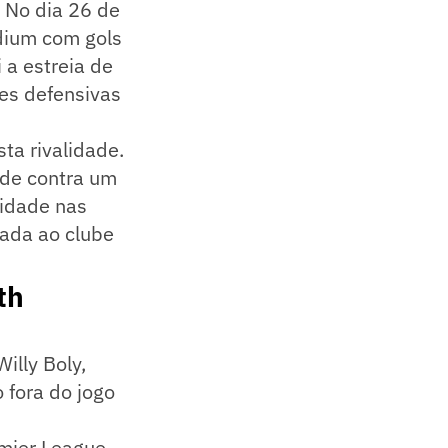
. No dia 26 de
adium com gols
i a estreia de
es defensivas
ta rivalidade.
ade contra um
idade nas
gada ao clube
th
illy Boly,
 fora do jogo
emier League