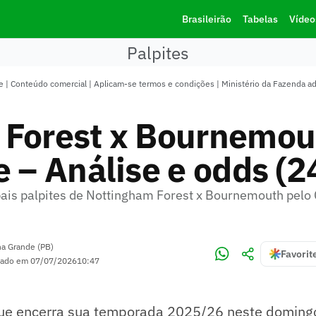
Brasileirão
Tabelas
Vídeo
Palpites
 | Conteúdo comercial | Aplicam-se termos e condições | Ministério da Fazenda a
 Forest x Bournemou
e – Análise e odds (2
ipais palpites de Nottingham Forest x Bournemouth pel
a Grande (PB)
Favorit
zado em
07/07/2026
10:47
ue encerra sua temporada 2025/26 neste domingo