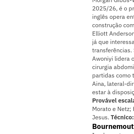
2025/26, é o pr
inglês opera en
construção com
Elliott Anderso
já que interes
transferências.
Awoniyi lidera
cirurgia abdom
partidas como ti
Aina, lateral-d
estar à disposi
Provável escal
Morato e Netz;
Jesus.
Técnico:
Bournemouth