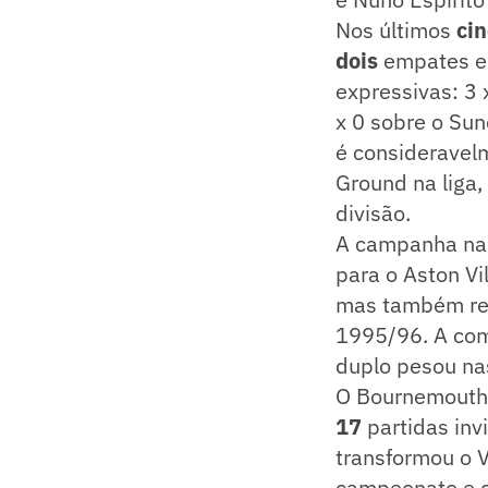
Nos últimos
ci
dois
empates 
expressivas: 3 
x 0 sobre o Su
é consideravel
Ground na liga
divisão.
A campanha na E
para o Aston Vi
mas também rep
1995/96. A com
duplo pesou na
O Bournemouth 
17
partidas in
transformou o V
campeonato e cr