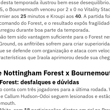
 desta temporada ilustrou bem esse desequilíbrio
5, o Bournemouth venceu por 2 x 0 no Vitality St
rnier aos
25
minutos e Kroupi aos
40
. A partida fo
omando do Forest, e o resultado expôs fragilidad
arregou durante boa parte da temporada.
ão tem sido vantagem suficiente para o Forest nes
round, os anfitriões sofrem para criar superiorid
e se defende com organização e ataca com veloc
racterísticas que Iraola aprimorou desde sua che
de Nottingham Forest x Bournemou
Forest: desfalques e dúvidas
ão conta com três jogadores para a última rodada. W
 e Callum Hudson-Odoi seguem lesionados e estão
emouth.
White, com
18
participações diretas em gol na Pr