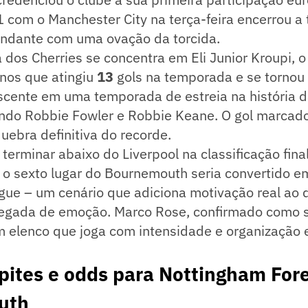
 com o Manchester City na terça-feira encerrou a t
ndante com uma ovação da torcida.
a dos Cherries se concentra em Eli Junior Kroupi, 
anos que atingiu
13
gols na temporada e se tornou
escente em uma temporada de estreia na história 
ndo Robbie Fowler e Robbie Keane. O gol marcado 
uebra definitiva do recorde.
a terminar abaixo do Liverpool na classificação fin
 o sexto lugar do Bournemouth seria convertido e
ue – um cenário que adiciona motivação real ao q
egada de emoção. Marco Rose, confirmado como 
um elenco que joga com intensidade e organização
pites e odds para Nottingham Fore
uth