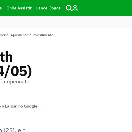
s
Onde Assistir
Lance! Jogos
dverte: Aposta não é investimento
th
4/05)
o Campeonato
e o Lance! no Google
 (25), e o