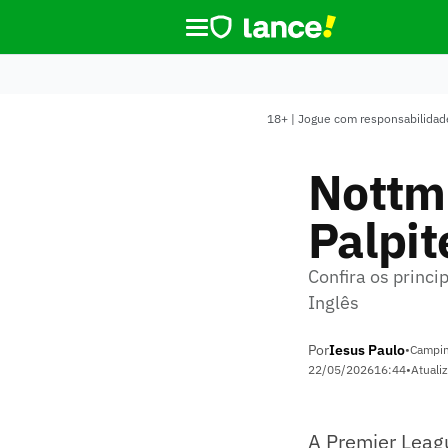
18+ | Jogue com responsabilidade
Nottm
Palpit
Confira os princ
Inglês
Por
Iesus Paulo
•
Campin
22/05/2026
16:44
•
Atuali
A Premier Leag