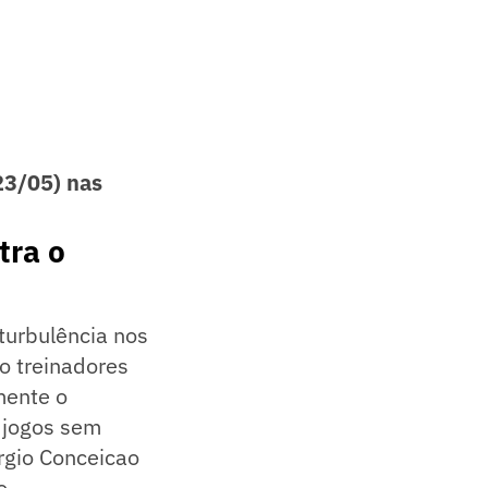
23/05) nas
tra o
turbulência nos
o treinadores
mente o
o
jogos sem
rgio Conceicao
o.