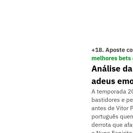
+18. Aposte co
melhores bets 
Análise da
adeus emo
A temporada 20
bastidores e pe
antes de Vitor 
português quem
derrota que afa
e Nuno Espirito