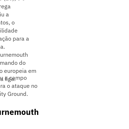
rega
iu a
tos, o
ilidade
ação para a
a.
ournemouth
comando do
ão europeia em
tou a campo
a liga.
era o ataque no
ity Ground.
ournemouth