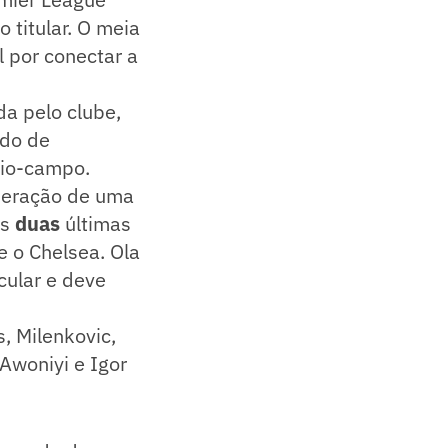
 titular. O meia
l por conectar a
da pelo clube,
ado de
eio-campo.
uperação de uma
as
duas
últimas
re o Chelsea. Ola
cular e deve
s, Milenkovic,
Awoniyi e Igor