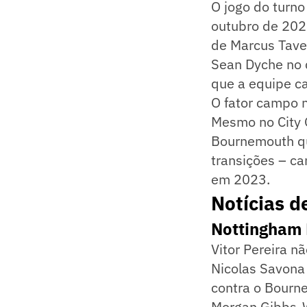
O jogo do turno
outubro de 202
de Marcus Tave
Sean Dyche no c
que a equipe c
O fator campo n
Mesmo no City G
Bournemouth qu
transições – ca
em 2023.
Notícias 
Nottingham 
Vitor Pereira n
Nicolas Savona
contra o Bourn
Morgan Gibbs-