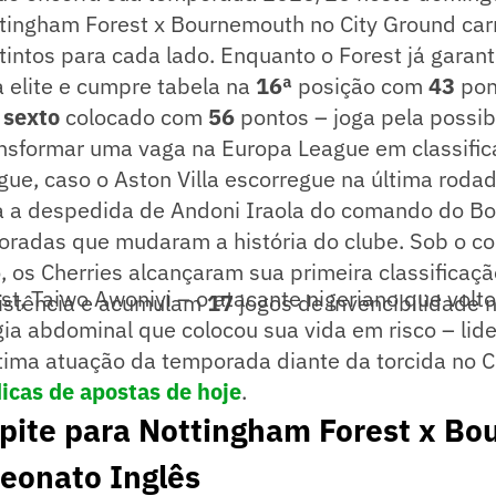
ttingham Forest x Bournemouth no City Ground car
stintos para cada lado. Enquanto o Forest já garant
 elite e cumpre tabela na
16ª
posição com
43
pon
–
sexto
colocado com
56
pontos – joga pela possib
ansformar uma vaga na Europa League em classific
e, caso o Aston Villa escorregue na última rodad
a a despedida de Andoni Iraola do comando do B
radas que mudaram a história do clube. Sob o 
, os Cherries alcançaram sua primeira classificaç
st, Taiwo Awoniyi – o atacante nigeriano que vol
istência e acumulam
17
jogos de invencibilidade n
ia abdominal que colocou sua vida em risco – lid
tima atuação da temporada diante da torcida no C
icas de apostas de hoje
.
lpite para Nottingham Forest x B
eonato Inglês