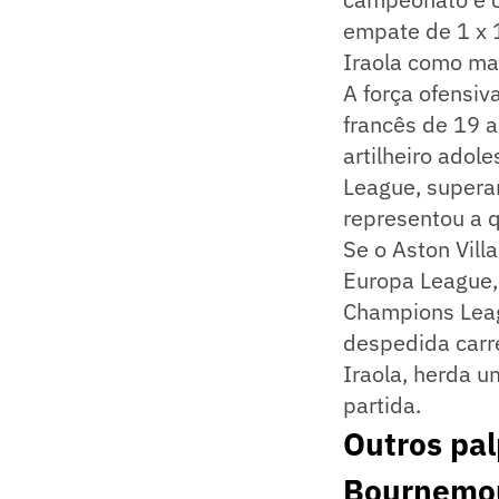
empate de 1 x 1
Iraola como ma
A força ofensiv
francês de 19 
artilheiro adol
League, supera
representou a q
Se o Aston Vill
Europa League,
Champions Leag
despedida carr
Iraola, herda 
partida.
Outros pal
Bournemo