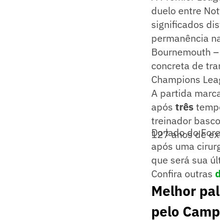
duelo entre No
significados di
permanência na
Bournemouth 
concreta de tr
Champions Leagu
A partida marc
após
três
tempo
treinador basco
Do lado do Fore
127 anos de ex
após uma cirurg
que será sua úl
Confira outras
d
Melhor pa
pelo Camp