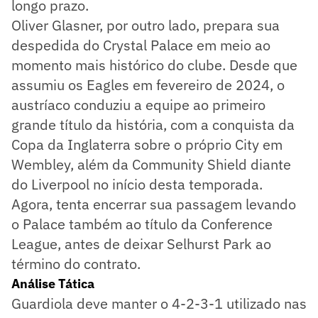
longo prazo.
Oliver Glasner, por outro lado, prepara sua
despedida do Crystal Palace em meio ao
momento mais histórico do clube. Desde que
assumiu os Eagles em fevereiro de 2024, o
austríaco conduziu a equipe ao primeiro
grande título da história, com a conquista da
Copa da Inglaterra sobre o próprio City em
Wembley, além da Community Shield diante
do Liverpool no início desta temporada.
Agora, tenta encerrar sua passagem levando
o Palace também ao título da Conference
League, antes de deixar Selhurst Park ao
término do contrato.
Análise Tática
Guardiola deve manter o 4-2-3-1 utilizado nas