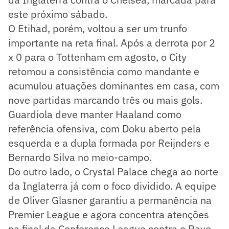
este próximo sábado.
O Etihad, porém, voltou a ser um trunfo
importante na reta final. Após a derrota por 2
x 0 para o Tottenham em agosto, o City
retomou a consistência como mandante e
acumulou atuações dominantes em casa, com
nove partidas marcando três ou mais gols.
Guardiola deve manter Haaland como
referência ofensiva, com Doku aberto pela
esquerda e a dupla formada por Reijnders e
Bernardo Silva no meio-campo.
Do outro lado, o Crystal Palace chega ao norte
da Inglaterra já com o foco dividido. A equipe
de Oliver Glasner garantiu a permanência na
Premier League e agora concentra atenções
na final da Conference League contra o Rayo