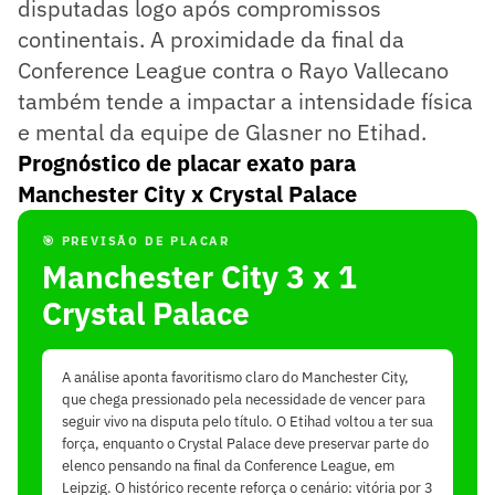
disputadas logo após compromissos
continentais. A proximidade da final da
Conference League contra o Rayo Vallecano
também tende a impactar a intensidade física
e mental da equipe de Glasner no Etihad.
Prognóstico de placar exato para
Manchester City x Crystal Palace
🎯 PREVISÃO DE PLACAR
Manchester City 3 x 1
Crystal Palace
A análise aponta favoritismo claro do Manchester City,
que chega pressionado pela necessidade de vencer para
seguir vivo na disputa pelo título. O Etihad voltou a ter sua
força, enquanto o Crystal Palace deve preservar parte do
elenco pensando na final da Conference League, em
Leipzig. O histórico recente reforça o cenário: vitória por 3