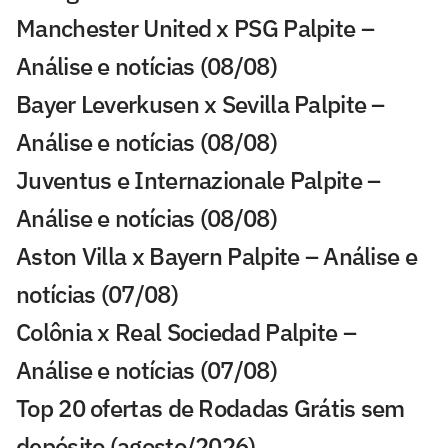
Manchester United x PSG Palpite –
Análise e notícias (08/08)
Bayer Leverkusen x Sevilla Palpite –
Análise e notícias (08/08)
Juventus e Internazionale Palpite –
Análise e notícias (08/08)
Aston Villa x Bayern Palpite – Análise e
notícias (07/08)
Colônia x Real Sociedad Palpite –
Análise e notícias (07/08)
Top 20 ofertas de Rodadas Grátis sem
depósito (agosto/2026)