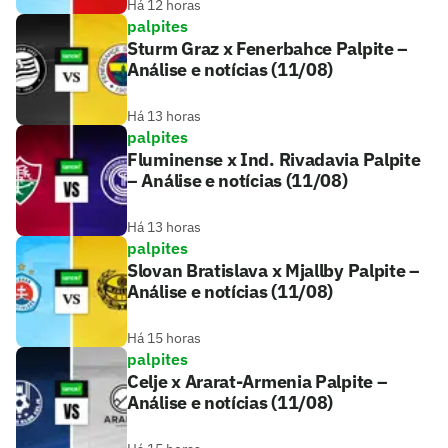
Há 12 horas
palpites
Sturm Graz x Fenerbahce Palpite –
Análise e notícias (11/08)
Há 13 horas
palpites
Fluminense x Ind. Rivadavia Palpite
– Análise e notícias (11/08)
Há 13 horas
palpites
Slovan Bratislava x Mjallby Palpite –
Análise e notícias (11/08)
Há 15 horas
palpites
Celje x Ararat-Armenia Palpite –
Análise e notícias (11/08)