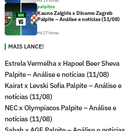
Há 15 horas
palpites
Kauno Zalgiris x Dinamo Zagreb
Palpite – Análise e notícias (11/08)
Há 17 horas
MAIS LANCE!
Estrela Vermelha x Hapoel Beer Sheva
Palpite – Análise e notícias (11/08)
Kairat x Levski Sofia Palpite – Análise e
notícias (11/08)
NEC x Olympiacos Palpite – Análise e
notícias (11/08)
Sabah x AGF Palpite – Análise e notícias