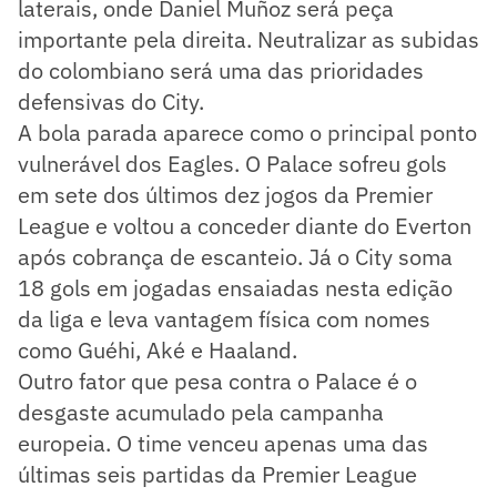
laterais, onde Daniel Muñoz será peça
importante pela direita. Neutralizar as subidas
do colombiano será uma das prioridades
defensivas do City.
A bola parada aparece como o principal ponto
vulnerável dos Eagles. O Palace sofreu gols
em sete dos últimos dez jogos da Premier
League e voltou a conceder diante do Everton
após cobrança de escanteio. Já o City soma
18 gols em jogadas ensaiadas nesta edição
da liga e leva vantagem física com nomes
como Guéhi, Aké e Haaland.
Outro fator que pesa contra o Palace é o
desgaste acumulado pela campanha
europeia. O time venceu apenas uma das
últimas seis partidas da Premier League