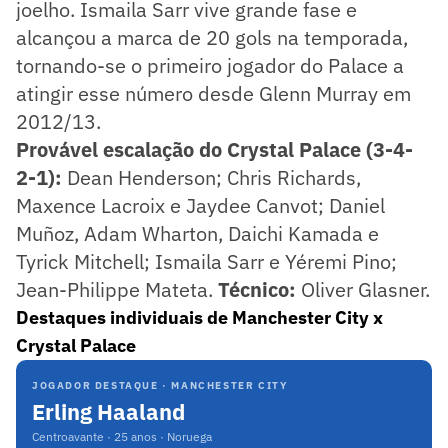
joelho. Ismaila Sarr vive grande fase e
alcançou a marca de 20 gols na temporada,
tornando-se o primeiro jogador do Palace a
atingir esse número desde Glenn Murray em
2012/13.
Provável escalação do Crystal Palace (3-4-
2-1):
Dean Henderson; Chris Richards,
Maxence Lacroix e Jaydee Canvot; Daniel
Muñoz, Adam Wharton, Daichi Kamada e
Tyrick Mitchell; Ismaila Sarr e Yéremi Pino;
Jean-Philippe Mateta.
Técnico:
Oliver Glasner.
Destaques individuais de Manchester City x
Crystal Palace
JOGADOR DESTAQUE · MANCHESTER CITY
Erling Haaland
Centroavante · 25 anos · Noruega