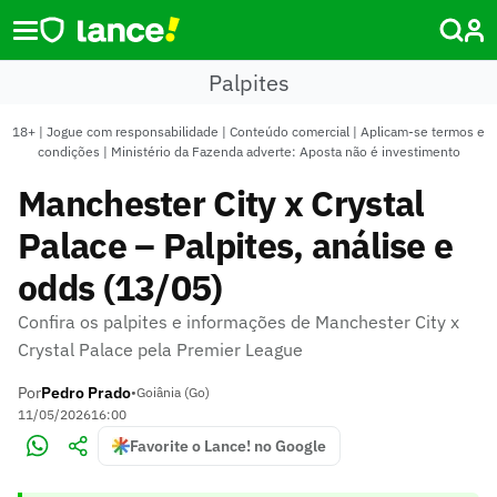
Palpites
18+ | Jogue com responsabilidade | Conteúdo comercial | Aplicam-se termos e
condições | Ministério da Fazenda adverte: Aposta não é investimento
Manchester City x Crystal
Palace – Palpites, análise e
odds (13/05)
Confira os palpites e informações de Manchester City x
Crystal Palace pela Premier League
Por
Pedro Prado
•
Goiânia (Go)
11/05/2026
16:00
Favorite o Lance! no Google