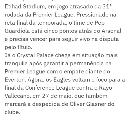
Etihad Stadium, em jogo atrasado da 31ª
rodada da Premier League. Pressionado na
reta final da temporada, o time de Pep
Guardiola está cinco pontos atrás do Arsenal
e precisa vencer para seguir vivo na disputa
pelo título.
Já o Crystal Palace chega em situação mais
tranquila após garantir a permanência na
Premier League com o empate diante do
Everton. Agora, os Eagles voltam o foco para a
final da Conference League contra o Rayo
Vallecano, em 27 de maio, que também
marcará a despedida de Oliver Glasner do
clube.