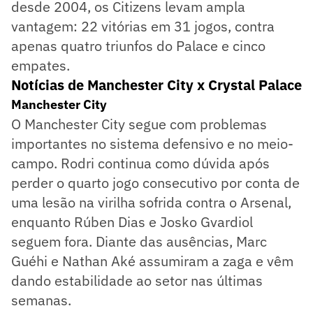
desde 2004, os Citizens levam ampla
vantagem: 22 vitórias em 31 jogos, contra
apenas quatro triunfos do Palace e cinco
empates.
Notícias de Manchester City x Crystal Palace
Manchester City
O Manchester City segue com problemas
importantes no sistema defensivo e no meio-
campo. Rodri continua como dúvida após
perder o quarto jogo consecutivo por conta de
uma lesão na virilha sofrida contra o Arsenal,
enquanto Rúben Dias e Josko Gvardiol
seguem fora. Diante das ausências, Marc
Guéhi e Nathan Aké assumiram a zaga e vêm
dando estabilidade ao setor nas últimas
semanas.