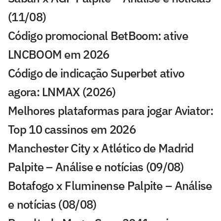
(11/08)
Código promocional BetBoom: ative
LNCBOOM em 2026
Código de indicação Superbet ativo
agora: LNMAX (2026)
Melhores plataformas para jogar Aviator:
Top 10 cassinos em 2026
Manchester City x Atlético de Madrid
Palpite – Análise e notícias (09/08)
Botafogo x Fluminense Palpite – Análise
e notícias (08/08)