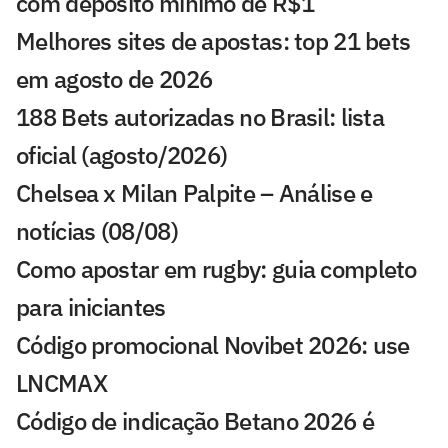
com depósito mínimo de R$1
Melhores sites de apostas: top 21 bets
em agosto de 2026
188 Bets autorizadas no Brasil: lista
oficial (agosto/2026)
Chelsea x Milan Palpite – Análise e
notícias (08/08)
Como apostar em rugby: guia completo
para iniciantes
Código promocional Novibet 2026: use
LNCMAX
Código de indicação Betano 2026 é