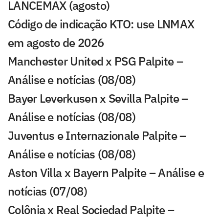
LANCEMAX (agosto)
Código de indicação KTO: use LNMAX
em agosto de 2026
Manchester United x PSG Palpite –
Análise e notícias (08/08)
Bayer Leverkusen x Sevilla Palpite –
Análise e notícias (08/08)
Juventus e Internazionale Palpite –
Análise e notícias (08/08)
Aston Villa x Bayern Palpite – Análise e
notícias (07/08)
Colônia x Real Sociedad Palpite –