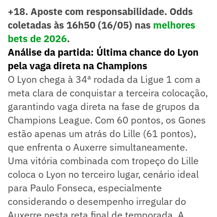
+18. Aposte com responsabilidade. Odds
coletadas às 16h50 (16/05) nas
melhores
bets de 2026
.
Análise da partida: Última chance do Lyon
pela vaga direta na Champions
O Lyon chega à 34ª rodada da Ligue 1 com a
meta clara de conquistar a terceira colocação,
garantindo vaga direta na fase de grupos da
Champions League. Com 60 pontos, os Gones
estão apenas um atrás do Lille (61 pontos),
que enfrenta o Auxerre simultaneamente.
Uma vitória combinada com tropeço do Lille
coloca o Lyon no terceiro lugar, cenário ideal
para Paulo Fonseca, especialmente
considerando o desempenho irregular do
Auxerre nesta reta final de temporada. A