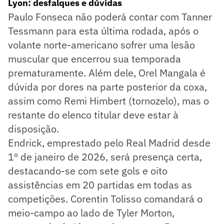
Lyon: desfalques e dúvidas
Paulo Fonseca não poderá contar com Tanner
Tessmann para esta última rodada, após o
volante norte-americano sofrer uma lesão
muscular que encerrou sua temporada
prematuramente. Além dele, Orel Mangala é
dúvida por dores na parte posterior da coxa,
assim como Remi Himbert (tornozelo), mas o
restante do elenco titular deve estar à
disposição.
Endrick, emprestado pelo Real Madrid desde
1º de janeiro de 2026, será presença certa,
destacando-se com sete gols e oito
assistências em 20 partidas em todas as
competições. Corentin Tolisso comandará o
meio-campo ao lado de Tyler Morton,