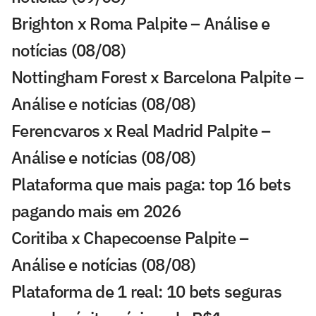
Brighton x Roma Palpite – Análise e
notícias (08/08)
Nottingham Forest x Barcelona Palpite –
Análise e notícias (08/08)
Ferencvaros x Real Madrid Palpite –
Análise e notícias (08/08)
Plataforma que mais paga: top 16 bets
pagando mais em 2026
Coritiba x Chapecoense Palpite –
Análise e notícias (08/08)
Plataforma de 1 real: 10 bets seguras