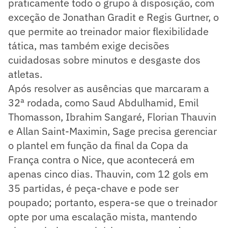
praticamente todo o grupo à disposição, com
exceção de Jonathan Gradit e Regis Gurtner, o
que permite ao treinador maior flexibilidade
tática, mas também exige decisões
cuidadosas sobre minutos e desgaste dos
atletas.
Após resolver as ausências que marcaram a
32ª rodada, como Saud Abdulhamid, Emil
Thomasson, Ibrahim Sangaré, Florian Thauvin
e Allan Saint-Maximin, Sage precisa gerenciar
o plantel em função da final da Copa da
França contra o Nice, que acontecerá em
apenas cinco dias. Thauvin, com 12 gols em
35 partidas, é peça-chave e pode ser
poupado; portanto, espera-se que o treinador
opte por uma escalação mista, mantendo