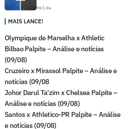
Há 1 dia
MAIS LANCE!
Olympique de Marselha x Athletic
Bilbao Palpite – Análise e notícias
(09/08)
Cruzeiro x Mirassol Palpite – Análise e
notícias (09/08
Johor Darul Ta'zim x Chelsea Palpite –
Análise e notícias (09/08)
Santos x Athletico-PR Palpite – Análise
e notícias (09/08)