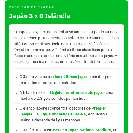
PREVISÃO DE PLACAR
Japão 3 x 0 Islândia
O Japão chega ao último amistoso antes da Copa do Mundo
com o elenco praticamente completo para o Mundial e cinco
vitórias consecutivas, incluindo triunfos sobre Escócia e
Inglaterra em março. A Islândia não se classificou para a
Copa e acumula apenas uma vitória nos últimos seis jogos. A
diferença técnica entre as equipes é o fator determinante.
O Japão venceu os
cinco últimos jogos
, com dez gols
marcados e apenas dois sofridos
A Islândia sofreu
16 gols nos últimos sete jogos
, uma
média de 2,3 gols sofridos por partida
O elenco japonês concentra jogadores de
Premier
League, La Liga, Bundesliga e Serie A
, enquanto a
Islândia depende de ligas menores
O Japão atuará em
casa no Japan National Stadium
, em