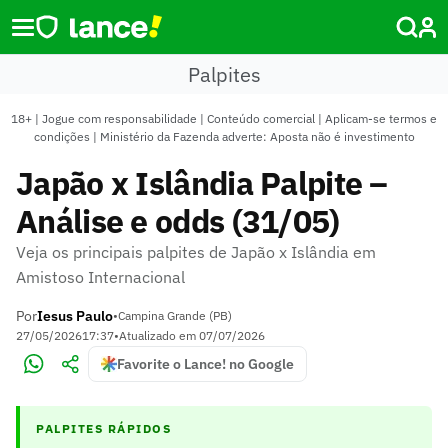
Palpites
18+ | Jogue com responsabilidade | Conteúdo comercial | Aplicam-se termos e
condições | Ministério da Fazenda adverte: Aposta não é investimento
Japão x Islândia Palpite –
Análise e odds (31/05)
Veja os principais palpites de Japão x Islândia em
Amistoso Internacional
Por
Iesus Paulo
•
Campina Grande (PB)
27/05/2026
17:37
•
Atualizado em
07/07/2026
Favorite o Lance! no Google
PALPITES RÁPIDOS