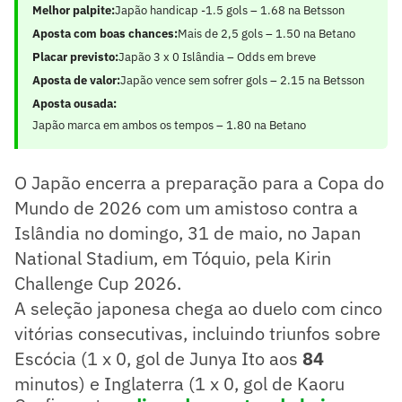
Melhor palpite:
Japão handicap -1.5 gols – 1.68 na Betsson
Aposta com boas chances:
Mais de 2,5 gols – 1.50 na Betano
Placar previsto:
Japão 3 x 0 Islândia – Odds em breve
Aposta de valor:
Japão vence sem sofrer gols – 2.15 na Betsson
Aposta ousada:
Japão marca em ambos os tempos – 1.80 na Betano
O Japão encerra a preparação para a Copa do
Mundo de 2026 com um amistoso contra a
Islândia no domingo, 31 de maio, no Japan
National Stadium, em Tóquio, pela Kirin
Challenge Cup 2026.
A seleção japonesa chega ao duelo com cinco
vitórias consecutivas, incluindo triunfos sobre
Escócia (1 x 0, gol de Junya Ito aos
84
minutos) e Inglaterra (1 x 0, gol de Kaoru