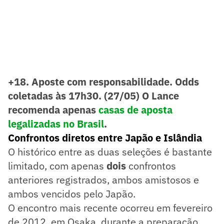
+18. Aposte com responsabilidade. Odds
coletadas às 17h30. (27/05) O Lance
recomenda apenas
casas de aposta
legalizadas no Brasil
.
Confrontos diretos entre Japão e Islândia
O histórico entre as duas seleções é bastante
limitado, com apenas
dois
confrontos
anteriores registrados, ambos amistosos e
ambos vencidos pelo Japão.
O encontro mais recente ocorreu em fevereiro
de 2012, em Osaka, durante a preparação