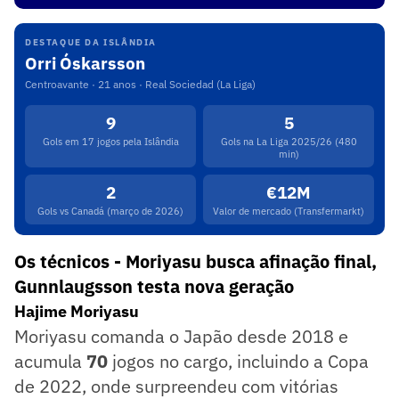
DESTAQUE DA ISLÂNDIA
Orri Óskarsson
Centroavante · 21 anos · Real Sociedad (La Liga)
9
5
Gols em 17 jogos pela Islândia
Gols na La Liga 2025/26 (480
min)
2
€12M
Gols vs Canadá (março de 2026)
Valor de mercado (Transfermarkt)
Os técnicos - Moriyasu busca afinação final,
Gunnlaugsson testa nova geração
Hajime Moriyasu
Moriyasu comanda o Japão desde 2018 e
acumula
70
jogos no cargo, incluindo a Copa
de 2022, onde surpreendeu com vitórias