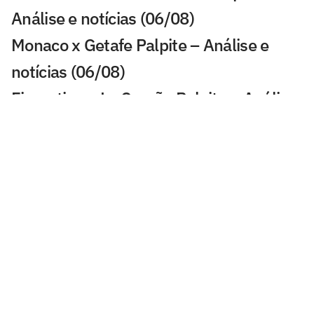
Análise e notícias (06/08)
Monaco x Getafe Palpite – Análise e
notícias (06/08)
Fiorentina x La Coruña Palpite – Análise
e notícias (06/08)
Vitória x Athletico-PR Palpite – Análise e
notícias (06/08)
Aposta a longo prazo: como funcionam
as apostas futuras
Fluminense x Vasco Palpite – Análise e
notícias (05/08)
Grêmio x Mirassol Palpite – Análise e