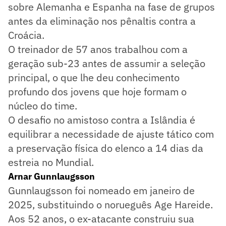
sobre Alemanha e Espanha na fase de grupos
antes da eliminação nos pênaltis contra a
Croácia.
O treinador de 57 anos trabalhou com a
geração sub-23 antes de assumir a seleção
principal, o que lhe deu conhecimento
profundo dos jovens que hoje formam o
núcleo do time.
O desafio no amistoso contra a Islândia é
equilibrar a necessidade de ajuste tático com
a preservação física do elenco a 14 dias da
estreia no Mundial.
Arnar Gunnlaugsson
Gunnlaugsson foi nomeado em janeiro de
2025, substituindo o norueguês Age Hareide.
Aos 52 anos, o ex-atacante construiu sua