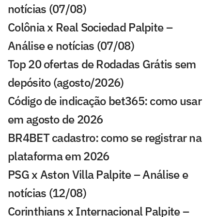
notícias (07/08)
Colônia x Real Sociedad Palpite –
Análise e notícias (07/08)
Top 20 ofertas de Rodadas Grátis sem
depósito (agosto/2026)
Código de indicação bet365: como usar
em agosto de 2026
BR4BET cadastro: como se registrar na
plataforma em 2026
PSG x Aston Villa Palpite – Análise e
notícias (12/08)
Corinthians x Internacional Palpite –