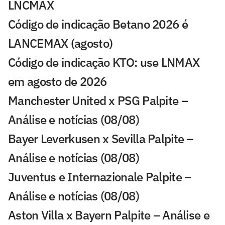
LNCMAX
Código de indicação Betano 2026 é
LANCEMAX (agosto)
Código de indicação KTO: use LNMAX
em agosto de 2026
Manchester United x PSG Palpite –
Análise e notícias (08/08)
Bayer Leverkusen x Sevilla Palpite –
Análise e notícias (08/08)
Juventus e Internazionale Palpite –
Análise e notícias (08/08)
Aston Villa x Bayern Palpite – Análise e