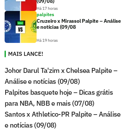
(09/08)
Há 17 horas
palpites
Cruzeiro x Mirassol Palpite – Análise
e notícias (09/08
Há 19 horas
MAIS LANCE!
Johor Darul Ta'zim x Chelsea Palpite –
Análise e notícias (09/08)
Palpites basquete hoje – Dicas grátis
para NBA, NBB e mais (07/08)
Santos x Athletico-PR Palpite – Análise
e notícias (09/08)