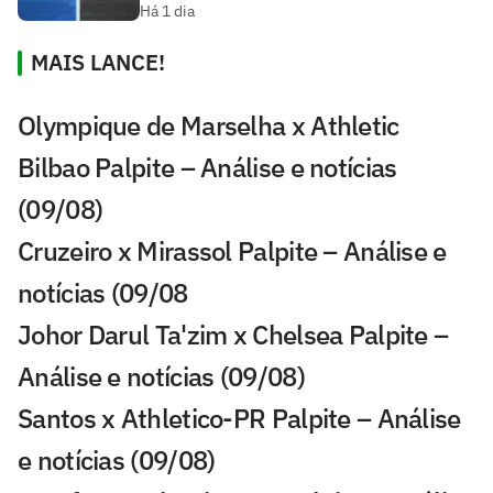
Há 1 dia
MAIS LANCE!
Olympique de Marselha x Athletic
Bilbao Palpite – Análise e notícias
(09/08)
Cruzeiro x Mirassol Palpite – Análise e
notícias (09/08
Johor Darul Ta'zim x Chelsea Palpite –
Análise e notícias (09/08)
Santos x Athletico-PR Palpite – Análise
e notícias (09/08)