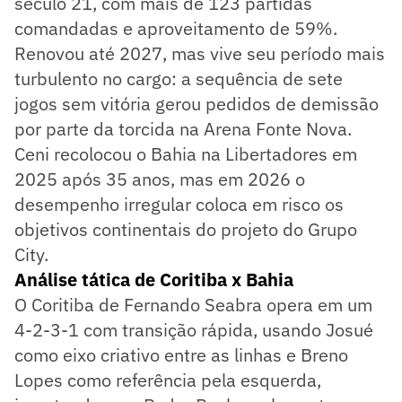
século 21, com mais de 123 partidas
comandadas e aproveitamento de 59%.
Renovou até 2027, mas vive seu período mais
turbulento no cargo: a sequência de sete
jogos sem vitória gerou pedidos de demissão
por parte da torcida na Arena Fonte Nova.
Ceni recolocou o Bahia na Libertadores em
2025 após 35 anos, mas em 2026 o
desempenho irregular coloca em risco os
objetivos continentais do projeto do Grupo
City.
Análise tática de Coritiba x Bahia
O Coritiba de Fernando Seabra opera em um
4-2-3-1 com transição rápida, usando Josué
como eixo criativo entre as linhas e Breno
Lopes como referência pela esquerda,