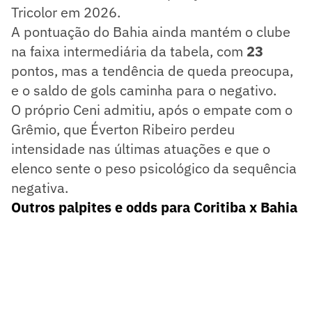
Tricolor em 2026.
A pontuação do Bahia ainda mantém o clube
na faixa intermediária da tabela, com
23
pontos, mas a tendência de queda preocupa,
e o saldo de gols caminha para o negativo.
O próprio Ceni admitiu, após o empate com o
Grêmio, que Éverton Ribeiro perdeu
intensidade nas últimas atuações e que o
elenco sente o peso psicológico da sequência
negativa.
Outros palpites e odds para Coritiba x Bahia