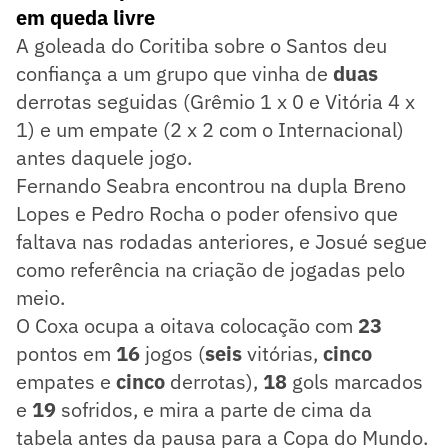
em queda livre
A goleada do Coritiba sobre o Santos deu
confiança a um grupo que vinha de
duas
derrotas seguidas (Grêmio 1 x 0 e Vitória 4 x
1) e um empate (2 x 2 com o Internacional)
antes daquele jogo.
Fernando Seabra encontrou na dupla Breno
Lopes e Pedro Rocha o poder ofensivo que
faltava nas rodadas anteriores, e Josué segue
como referência na criação de jogadas pelo
meio.
O Coxa ocupa a oitava colocação com
23
pontos em
16
jogos (
seis
vitórias,
cinco
empates e
cinco
derrotas),
18
gols marcados
e
19
sofridos, e mira a parte de cima da
tabela antes da pausa para a Copa do Mundo.