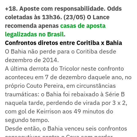
+18. Aposte com responsabilidade. Odds
coletadas às 13h36. (23/05) O Lance
recomenda apenas
casas de aposta
legalizadas no Brasil
.
Confrontos diretos entre Coritiba x Bahia
O Bahia não perde para o Coritiba desde
dezembro de 2014.
A última derrota do Tricolor neste confronto
aconteceu em 7 de dezembro daquele ano, no
próprio Couto Pereira, em circunstâncias
traumáticas: o Bahia foi rebaixado à Série B
naquela tarde, perdendo de virada por 3 x 2,
com gol de Keirrison aos 49 minutos do
segundo tempo.
Desde então, o Bahia venceu seis confrontos
consecutivos contra o Coxa sem perder.