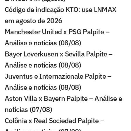
Código de indicação KTO: use LNMAX
em agosto de 2026
Manchester United x PSG Palpite –
Análise e notícias (08/08)
Bayer Leverkusen x Sevilla Palpite –
Análise e notícias (08/08)
Juventus e Internazionale Palpite –
Análise e notícias (08/08)
Aston Villa x Bayern Palpite – Análise e
notícias (07/08)
Colônia x Real Sociedad Palpite –