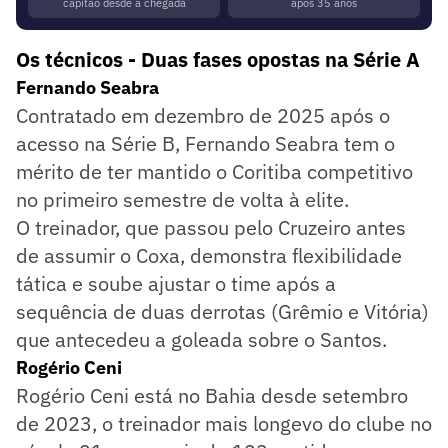
capitão desde a chegada
após 35 anos
Os técnicos - Duas fases opostas na Série A
Fernando Seabra
Contratado em dezembro de 2025 após o
acesso na Série B, Fernando Seabra tem o
mérito de ter mantido o Coritiba competitivo
no primeiro semestre de volta à elite.
O treinador, que passou pelo Cruzeiro antes
de assumir o Coxa, demonstra flexibilidade
tática e soube ajustar o time após a
sequência de duas derrotas (Grêmio e Vitória)
que antecedeu a goleada sobre o Santos.
Rogério Ceni
Rogério Ceni está no Bahia desde setembro
de 2023, o treinador mais longevo do clube no