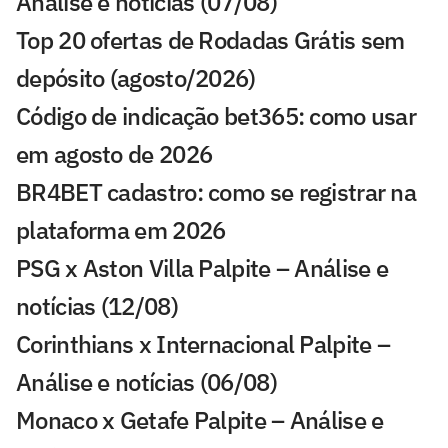
Análise e notícias (07/08)
Top 20 ofertas de Rodadas Grátis sem
depósito (agosto/2026)
Código de indicação bet365: como usar
em agosto de 2026
BR4BET cadastro: como se registrar na
plataforma em 2026
PSG x Aston Villa Palpite – Análise e
notícias (12/08)
Corinthians x Internacional Palpite –
Análise e notícias (06/08)
Monaco x Getafe Palpite – Análise e