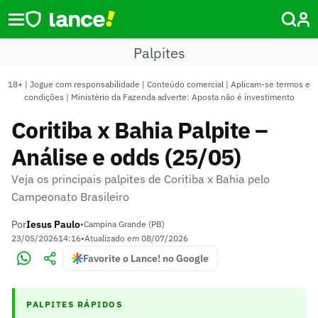
Palpites
18+ | Jogue com responsabilidade | Conteúdo comercial | Aplicam-se termos e
condições | Ministério da Fazenda adverte: Aposta não é investimento
Coritiba x Bahia Palpite –
Análise e odds (25/05)
Veja os principais palpites de Coritiba x Bahia pelo
Campeonato Brasileiro
Por
Iesus Paulo
•
Campina Grande (PB)
23/05/2026
14:16
•
Atualizado em
08/07/2026
Favorite o Lance! no Google
PALPITES RÁPIDOS