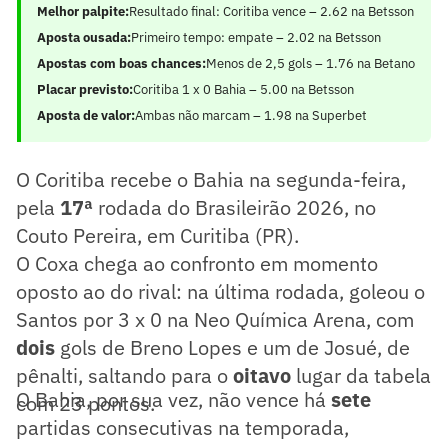
Melhor palpite:
Resultado final: Coritiba vence – 2.62 na Betsson
Aposta ousada:
Primeiro tempo: empate – 2.02 na Betsson
Apostas com boas chances:
Menos de 2,5 gols – 1.76 na Betano
Placar previsto:
Coritiba 1 x 0 Bahia – 5.00 na Betsson
Aposta de valor:
Ambas não marcam – 1.98 na Superbet
O Coritiba recebe o Bahia na segunda-feira,
pela
17ª
rodada do Brasileirão 2026, no
Couto Pereira, em Curitiba (PR).
O Coxa chega ao confronto em momento
oposto ao do rival: na última rodada, goleou o
Santos por 3 x 0 na Neo Química Arena, com
dois
gols de Breno Lopes e um de Josué, de
pênalti, saltando para o
oitavo
lugar da tabela
O Bahia, por sua vez, não vence há
sete
com 23 pontos.
partidas consecutivas na temporada,