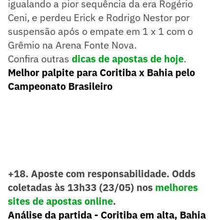
igualando a pior sequência da era Rogério
Ceni, e perdeu Erick e Rodrigo Nestor por
suspensão após o empate em 1 x 1 com o
Grêmio na Arena Fonte Nova.
Confira outras
dicas de apostas de hoje
.
Melhor palpite para Coritiba x Bahia pelo
Campeonato Brasileiro
+18. Aposte com responsabilidade. Odds
coletadas às 13h33 (23/05) nos
melhores
sites de apostas online
.
Análise da partida - Coritiba em alta, Bahia