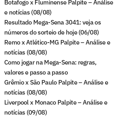
Botafogo x Fluminense Palpite – Análise
e notícias (08/08)
Resultado Mega-Sena 3041: veja os
números do sorteio de hoje (06/08)
Remo x Atlético-MG Palpite – Análise e
notícias (08/08)
Como jogar na Mega-Sena: regras,
valores e passo a passo
Grêmio x São Paulo Palpite – Análise e
notícias (08/08)
Liverpool x Monaco Palpite – Análise e
notícias (09/08)